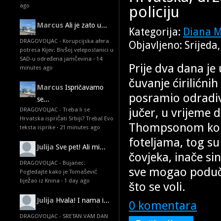
ago
policiju
Marcus
Ali je zato u...
Kategorija:
Diana 
DRAGOVOLJAC - Korupcijska afera
Objavljeno: Srijeda
potresa Kijev: Bivšoj veleposlanici u
SAD-u određena jamčevina
·
14
Prije dva dana je
minutes ago
čuvanje ćirilićnih
Marcus
Ispričavamo
posramio odradivš
se...
jučer, u vrijeme d
DRAGOVOLJAC - Treba li se
Hrvatska ispričati Srbiji? Treba! Evo
Thompsonom konce
teksta isprike
·
21 minutes ago
foteljama, tog su
Julija
Sve pet! Ali mi...
čovjeka, inače si
DRAGOVOLJAC - Bujanec:
sve mogao podučit
Pogledajte kako je Tomašević
bježao iz Knina
·
1 day ago
što se voli.
Julija
Hvala! I nama i...
0 komentara
DRAGOVOLJAC - SRETAN VAM DAN