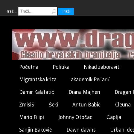
Traži...
Traži
Početna
Politika
Nikad zaboraviti
Migrantska kriza
akademik Pečarić
Damir Kalafatić
Diana Majhen
Dragan 
ZmisiS
Šeki
Antun Babić
Cleuna
Mario Filipi
Johnny Otočac
Čaplja
Sanjin Baković
Dawn dawns
Urbani de