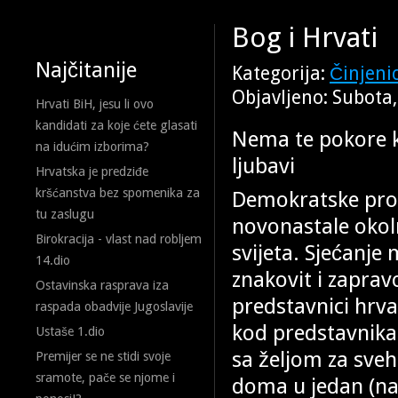
Bog i Hrvati
Najčitanije
Kategorija:
Činjeni
Objavljeno: Subota
Hrvati BiH, jesu li ovo
kandidati za koje ćete glasati
Nema te pokore k
na idućim izborima?
ljubavi
Hrvatska je predziđe
kršćanstva bez spomenika za
Demokratske prom
tu zaslugu
novonastale okoln
Birokracija - vlast nad robljem
svijeta. Sjećanje
14.dio
znakovit i zaprav
Ostavinska rasprava iza
predstavnici hrva
raspada obadvije Jugoslavije
kod predstavnika 
Ustaše 1.dio
sa željom za sve
Premijer se ne stidi svoje
sramote, pače se njome i
doma u jedan (nac