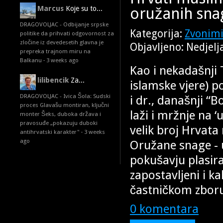
oružanih sn
Marcus
Koje su to...
DRAGOVOLJAC - Odbijanje srpske
Kategorija:
Zvonimi
politike da prihvati odgovornost za
zločine iz devedesetih glavna je
Objavljeno: Nedjelj
prepreka trajnom miru na
Balkanu
·
3 weeks ago
Kao i nekadašnji 
lilibencik
Za...
islamske vjere) p
DRAGOVOLJAC - Ivica Šola: Sudski
i dr., današnji “
proces Glavašu montiran, ključni
laži i mržnje na ‘
monter Šeks, duboka država i
pravosuđe „pokazuju duboki
velik broj Hrvat
antihrvatski karakter"
·
3 weeks
ago
Oružane snage - 
pokušavju plasira
zapostavljeni i ka
častničkom zbor
0 komentara