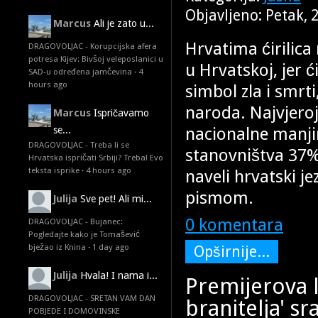
Objavljeno: Petak, 
Marcus
Ali je zato u...
Hrvatima ćirilica 
DRAGOVOLJAC - Korupcijska afera
potresa Kijev: Bivšoj veleposlanici u
u Hrvatskoj, jer ć
SAD-u određena jamčevina
·
4
hours ago
simbol zla i smrti
naroda. Najvjeroj
Marcus
Ispričavamo
nacionalne manji
se...
DRAGOVOLJAC - Treba li se
stanovništva 37% 
Hrvatska ispričati Srbiji? Treba! Evo
teksta isprike
·
4 hours ago
naveli hrvatski je
pismom.
Julija
Sve pet! Ali mi...
0 komentara
DRAGOVOLJAC - Bujanec:
Pogledajte kako je Tomašević
bježao iz Knina
·
1 day ago
Opširnije...
Julija
Hvala! I nama i...
Premijerova l
DRAGOVOLJAC - SRETAN VAM DAN
branitelja' s
POBJEDE I DOMOVINSKE