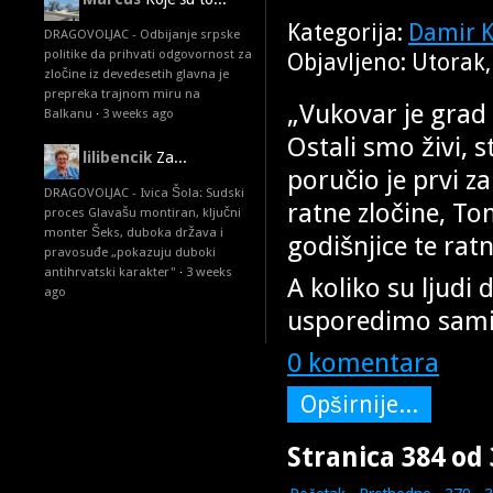
Kategorija:
Damir K
DRAGOVOLJAC - Odbijanje srpske
politike da prihvati odgovornost za
Objavljeno: Utorak
zločine iz devedesetih glavna je
prepreka trajnom miru na
„Vukovar je grad lj
Balkanu
·
3 weeks ago
Ostali smo živi, s
lilibencik
Za...
poručio je prvi z
DRAGOVOLJAC - Ivica Šola: Sudski
ratne zločine, To
proces Glavašu montiran, ključni
monter Šeks, duboka država i
godišnjice te rat
pravosuđe „pokazuju duboki
antihrvatski karakter"
·
3 weeks
A koliko su ljudi 
ago
usporedimo sami
0 komentara
Opširnije...
Stranica 384 od