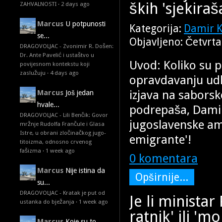
ških 'sjekiraša
ZAHVALNOSTI
·
2 days ago
Marcus
U potpunosti
Kategorija:
Damir K
se...
Objavljeno: Četvrta
DRAGOVOLJAC - Zvonimir R. Došen:
Dr. Ante Pavelić i ustaštvo u
Uvod: Koliko su po
povijesnom kontekstu koji
zaslužuju
·
4 days ago
opravdavanju udba
izjava na saborsk
Marcus
Još jedan
hvale...
podrepaša, Damira 
DRAGOVOLJAC - Lili Benčik: Govor
jugoslavenske am
mržnje Rudolfa Frančule i Glasa
Istre, u obrani zločinačkog jugo-
emigrante'!
titoizma, odnosno crvenog
fašizma
·
1 week ago
0 komentara
Marcus
Nije istina da
Opširnije...
su...
DRAGOVOLJAC - Kratak je put od
Je li minista
ustanka do bježanja
·
1 week ago
ratnik' ili 'm
Marcus
Koje su to...