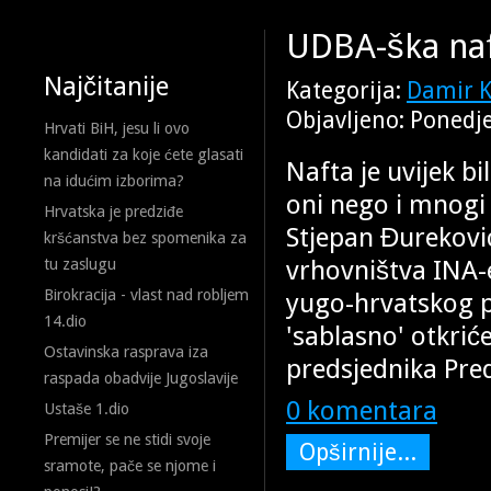
UDBA-ška naf
Najčitanije
Kategorija:
Damir K
Objavljeno: Ponedje
Hrvati BiH, jesu li ovo
kandidati za koje ćete glasati
Nafta je uvijek bi
na idućim izborima?
oni nego i mnogi '
Hrvatska je predziđe
Stjepan Đureković
kršćanstva bez spomenika za
vrhovništva INA-e
tu zaslugu
Birokracija - vlast nad robljem
yugo-hrvatskog p
14.dio
'sablasno' otkriće
Ostavinska rasprava iza
predsjednika Pred
raspada obadvije Jugoslavije
0 komentara
Ustaše 1.dio
Premijer se ne stidi svoje
Opširnije...
sramote, pače se njome i