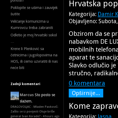
ponosi!?
Hrvatska popu
Poklopite se ušima i zauvijek
Kategorija:
Damir K
šutite
Objavljeno: Subota
Veličanje komunizma u
Kumrovcu treba zabraniti
Obzirom da se pr
Odletio je moj hrvatski sokol
nabavkom DE LUXE
…
mobilnih telefona
Krene li Plenković sa
četnicima i jugolopovima na
aparat te sanacij
HOS, ili ćemo uzvratiti ili nas
Slavko odlučio j
neće biti
stručno, radikaln
0 komentara
Zadnji komentari
Opširnije...
Marcus
Sto posto se
slažem.
Kome zapravo
DRAGOVOLJAC - Mladen Pavković:
Zašto se iz povijesti Oluje briše
Kategorija:
Jasna
general Ivan Korade?
·
4 hours ago