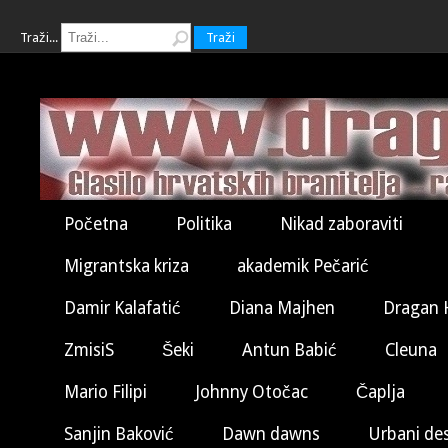
Traži...
Traži
Početna
Politika
Nikad zaboraviti
Migrantska kriza
akademik Pečarić
Damir Kalafatić
Diana Majhen
Dragan 
ZmisiS
Šeki
Antun Babić
Cleuna
Mario Filipi
Johnny Otočac
Čaplja
Sanjin Baković
Dawn dawns
Urbani de