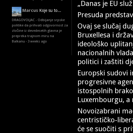
„Danas je EU služ
Marcus
Koje su to...
Presuda predstavl
DRAGOVOLJAC - Odbijanje srpske
Ovaj se slučaj d
politike da prihvati odgovornost za
zločine iz devedesetih glavna je
Bruxellesa i drža
prepreka trajnom miru na
Balkanu
·
3 weeks ago
ideološko uplitan
nacionalnih vlada
politici i zaštiti d
Europski sudovi 
progresivne agend
istospolnih brako
Luxembourgu, a n
Novoizabrani ma
centrističko-lib
će se suočiti s p