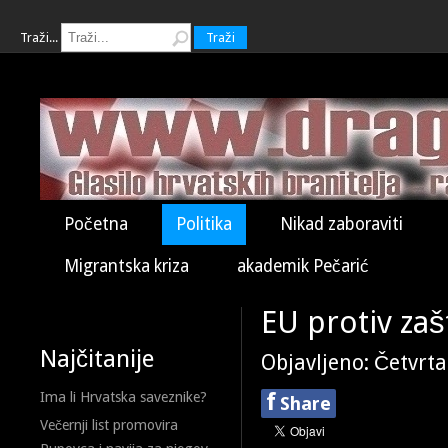
Traži...
Traži
Početna
Politika
Nikad zaboraviti
Migrantska kriza
akademik Pečarić
EU protiv zaš
Najčitanije
Objavljeno: Četvrta
f
Ima li Hrvatska saveznike?
Share
Večernji list promovira