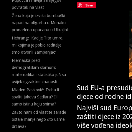
Pupovca i navija za njegov
Save
povratak na vlast
Žena koja je izvela bombaški
napad na oligarha u Monaku
pronađena upucana u Ukrajini
Hebrang: 'Kad je Tito umro,
mi kojima je pobio roditelje
smo otvorili šampanjac'
Njemačka pred
demografskim slomom:
matematika i statistika još su
uvijek egzaktne znanosti
Sud EU-a presudio
Mladen Pavković: Treba li
djece od rodne id
spaliti Jakova Sedlara? Ili
samo istinu koju snima?
Najviši sud Europ
Zašto nam od vlastite zarade
zaštiti djece iz 20
ostaje manje nego što uzme
više vođena ideo
država?