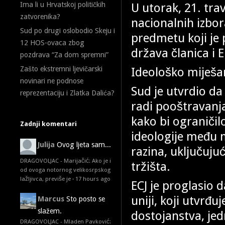
U utorak, 21. tr
Ima li u Hrvatskoj političkih
zatvorenika?
nacionalnih izbor
Sud po drugi oslobodio Skeju i
predmetu koji je
12 HOS-ovaca zbog
država članica i
pozdrava “Za dom spremni”
Ideološko miješa
Zašto ekstremni ljevičarski
novinari ne podnose
Sud je utvrdio 
reprezentaciju i Zlatka Dalića?
radi pooštravanja 
kako bi ograniči
Zadnji komentari
ideologije među m
Julija
Ovog ljeta sam...
razina, uključuju
DRAGOVOLJAC - Marijačić: Ako je i
tržišta.
od ovoga notornog velikosrpskog
lažljivca, previše je
·
17 hours ago
ECJ je proglasio 
uniji, koji utvrđu
Marcus
Sto posto se
slažem.
dostojanstva, jed
DRAGOVOLJAC - Mladen Pavković: