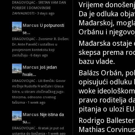
Vrijeme donošenj
DRAGOVOLJAC - SRETAN VAM DAN
POBJEDE I DOMOVINSKE
Da je odluka obja
ZAHVALNOSTI
·
3 days ago
Mađarskoj, mogla
Marcus
U potpunosti
Orbánu i njegovoj 
se...
DRAGOVOLJAC - Zvonimir R. Došen:
Mađarska ostaje 
Dr. Ante Pavelić i ustaštvo u
povijesnom kontekstu koji
skepsa prema rodn
zaslužuju
·
6 days ago
bazu vlade.
Marcus
Još jedan
Balázs Orbán, poli
hvale...
opisujući odluku
DRAGOVOLJAC - Lili Benčik: Govor
mržnje Rudolfa Frančule i Glasa
woke ideološkom 
Istre, u obrani zločinačkog jugo-
titoizma, odnosno crvenog
pravo roditelja d
fašizma
·
1 week ago
pitanja o ulozi E
Marcus
Nije istina da
Rodrigo Ballester
su...
Mathias Corvinus
DRAGOVOLJAC - Kratak je put od
ustanka do bježanja
·
1 week ago