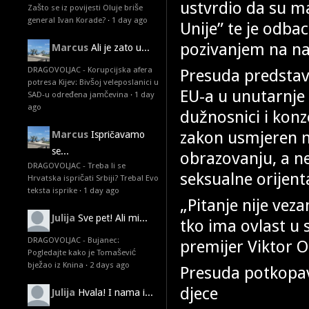
ustvrdio da su m
Zašto se iz povijesti Oluje briše
general Ivan Korade?
·
1 day ago
Unije” te je odb
pozivanjem na nac
Marcus
Ali je zato u...
DRAGOVOLJAC - Korupcijska afera
Presuda predstavl
potresa Kijev: Bivšoj veleposlanici u
EU-a u unutarnje
SAD-u određena jamčevina
·
1 day
ago
dužnosnici i konz
zakon usmjeren na
Marcus
Ispričavamo
se...
obrazovanju, a ne
DRAGOVOLJAC - Treba li se
seksualne orijenta
Hrvatska ispričati Srbiji? Treba! Evo
teksta isprike
·
1 day ago
„Pitanje nije vez
Julija
Sve pet! Ali mi...
tko ima ovlast u s
DRAGOVOLJAC - Bujanec:
premijer Viktor O
Pogledajte kako je Tomašević
bježao iz Knina
·
2 days ago
Presuda potkopav
djece
Julija
Hvala! I nama i...