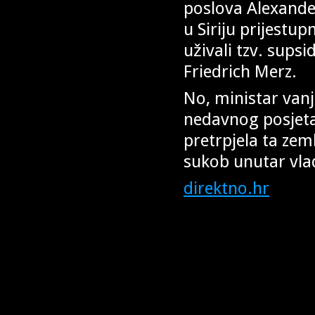
poslova Alexande
u Siriju prijestup
uživali tzv. sups
Friedrich Merz.
No, ministar van
nedavnog posjeta 
pretrpjela ta zem
sukob unutar vla
direktno.hr