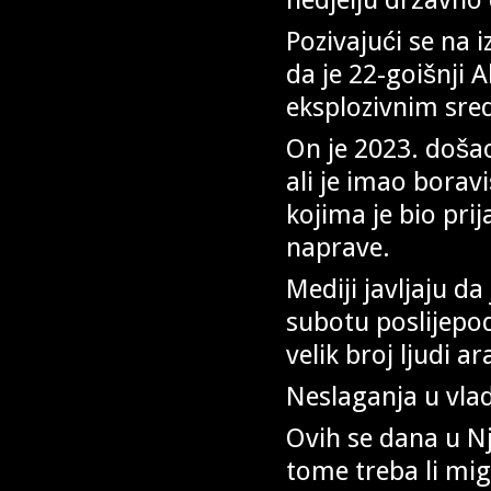
Pozivajući se na i
da je 22-goišnji 
eksplozivnim sre
On je 2023. došao
ali je imao boravi
kojima je bio pri
naprave.
Mediji javljaju da
subotu poslijepod
velik broj ljudi a
Neslaganja u vlad
Ovih se dana u N
tome treba li mig