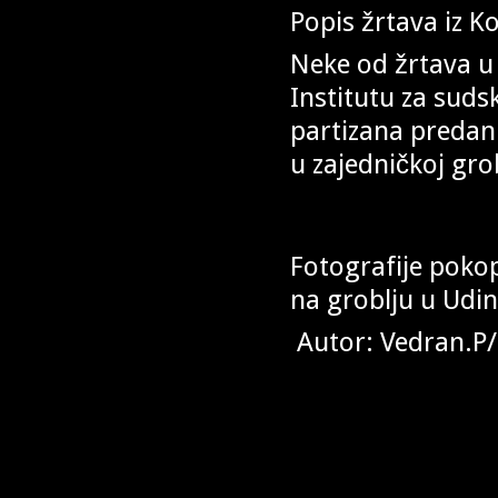
Popis žrtava iz K
Neke od žrtava u j
Institutu za suds
partizana predani
u zajedničkoj gr
Fotografije poko
na groblju u Udi
Autor: Vedran.P/