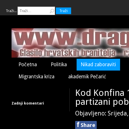
Traži...
Traži
Početna
Politika
Nikad zaboraviti
Migrantska kriza
akademik Pečarić
Kod Konfina 1
partizani pobi
Zadnji komentari
Objavljeno: Srijeda
f
Share