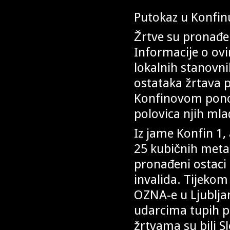
Putokaz u Konfin
Žrtve su pronađen
Informacije o ovi
lokalnih stanovnik
ostataka žrtava p
Konfinovom ponoru
polovica njih mla
Iz jame Konfin 1, 
25 kubičnih meta
pronađeni ostaci 
invalida. Tijekom 
OZNA-e u Ljubljan
udarcima tupih p
žrtvama su bili Sl