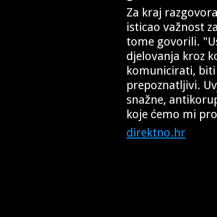
Za kraj razgovor
isticao važnost z
tome govorili. "
djelovanja kroz k
komunicirati, bi
prepoznatljivi. Uv
snažne, antikorup
koje ćemo mi pro
direktno.hr