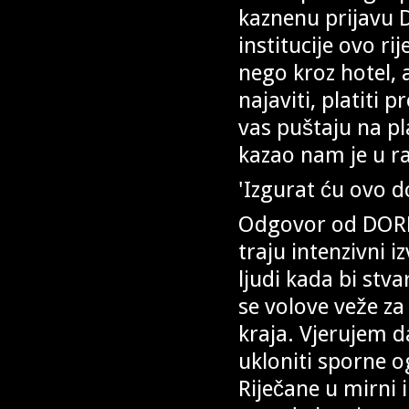
kaznenu prijavu 
institucije ovo r
nego kroz hotel, 
najaviti, platiti 
vas puštaju na pl
kazao nam je u r
'Izgurat ću ovo d
Odgovor od DORH-
traju intenzivni 
ljudi kada bi stv
se volove veže za 
kraja. Vjerujem da
ukloniti sporne o
Riječane u mirni 