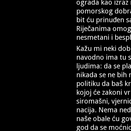
ograda kao izraz
pomorskog dobra. 
bit ću prinuđen s
Riječanima omogu
nesmetani i bespl
Kažu mi neki dobr
navodno ima tu sv
ljudima: da se pl
nikada se ne bih n
politiku da baš 
kojoj će zakoni vri
siromašni, vjernici
nacija. Nema nedo
naše obale ću gov
god da se moćnici