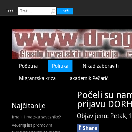
Traži...
Traži
Početna
Politika
Nikad zaboraviti
Migrantska kriza
akademik Pečarić
Počeli su nam
prijavu DOR
Najčitanije
Objavljeno: Petak, 
Ima li Hrvatska saveznike?
Večernji list promovira
f
Share