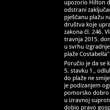
upozorio Hilton 
odstrani zaključa
pješčanu plažu n
društva koje upr
zakona čl. 246. V
travnja 2015. do
u svrhu izgradnj
plaže Costabella"
Poručio je da se 
5. stavku 1., odl
do plaže ne smije
je podizanjem og
pomorsko dobro p
u izravnoj suprot
dobio pravo gosp