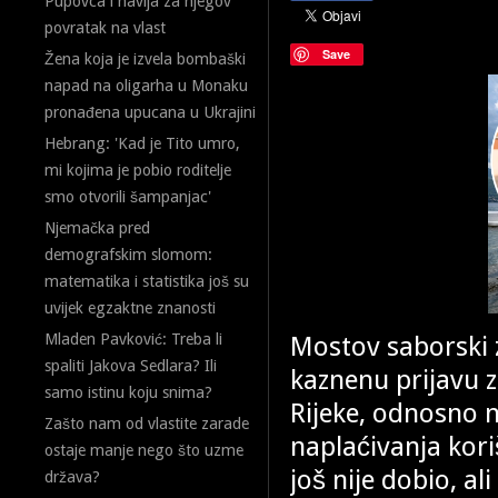
Pupovca i navija za njegov
povratak na vlast
Save
Žena koja je izvela bombaški
napad na oligarha u Monaku
pronađena upucana u Ukrajini
Hebrang: 'Kad je Tito umro,
mi kojima je pobio roditelje
smo otvorili šampanjac'
Njemačka pred
demografskim slomom:
matematika i statistika još su
uvijek egzaktne znanosti
Mostov saborski 
Mladen Pavković: Treba li
spaliti Jakova Sedlara? Ili
kaznenu prijavu 
samo istinu koju snima?
Rijeke, odnosno n
Zašto nam od vlastite zarade
naplaćivanja kor
ostaje manje nego što uzme
još nije dobio, al
država?