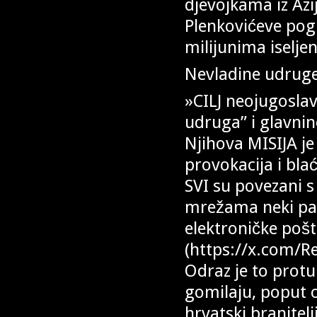
djevojkama iz Azije
Plenkovićeve pogr
milijunima iselje
Nevladine udruge 
»CILJ neojugoslav
udruga” i glavnine
Njihova MISIJA je 
provokacija i bla
SVI su povezani 
mrežama neki pa
elektroničke po
(https://x.com/
Odraz je to protu
gomilaju, poput 
hrvatski branitelj