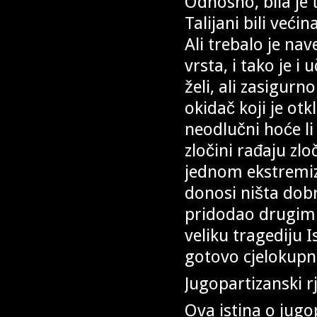
Odnosno, bila je 
Talijani bili već
Ali trebalo je na
vrsta, i tako je i
želi, ali zasigurn
okidač koji je otk
neodlučni hoće li 
zločini rađaju zlo
jednom ekstremiz
donosi ništa dobr
pridodao drugim 
veliku tragediju 
gotovo cjelokupn
Jugopartizanski r
Ova istina o jug