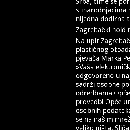
Srba, čime se por
sunarodnjacima d
nijedna dodirna 
Zagrebački holdi
Na upit Zagrebač
plastičnog otpad
pjevača Marka P
»Vaša elektroničk
odgovoreno u na
sadrži osobne pod
odredbama Opće u
provedbi Opće ur
osobnih podataka
se na našim mrež
veliko ništa. Slič