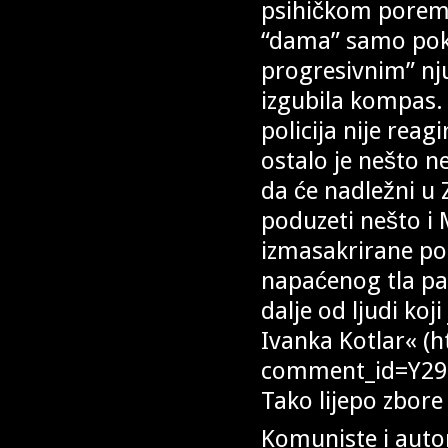
psihičkom poremeć
“dama” samo poku
progresivnim” nju
izgubila kompas.
policija nije reag
ostalo je nešto 
da će nadležni u 
poduzeti nešto i M
izmasakrirane pok
napaćenog tla pa
dalje od ljudi koj
Ivanka Kotlar« (h
comment_id=Y2
Tako lijepo zbore 
Komuniste i auto