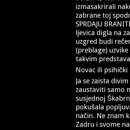
izmasakrirali nak
zabrane toj spodo
SPRDAJU BRANITELJ
ljevica digla na 
uzgred budi rečeno
(preblage) uzvike
takvim predstav
Novac ili psihičk
Ja se zaista divim
zaustaviti samo n
susjednoj Škabrnji
pokušala popljuva
način. Ne znam k
Zadru i svome nap