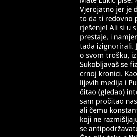
Mate Lukić piše: 
Vjerojatno jer je
to da ti redovno 
rješenje! Ali si 
prestaje, i namje
tada izignorirali. 
o svom trošku, izi
Sukobljavaš se fi
crnoj kronici. K
lijevih medija i 
čitao (gledao) i
sam pročitao nasil
ali čemu konstan
koji ne razmišlja
se antipodržavatel