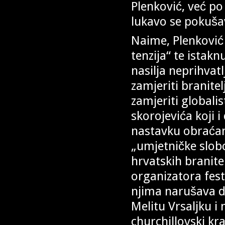
Plenković, već po
lukavo se pokušav
Naime, Plenković
tenzija“ te istakn
nasilja neprihvatlj
zamjeriti branitel
zamjeriti globalis
skorojevića koji 
nastavku obraćan
„umjetničke slobod
hrvatskih branite
organizatora fest
njima narušava di
Melitu Vrsaljku i
churchillovski kr