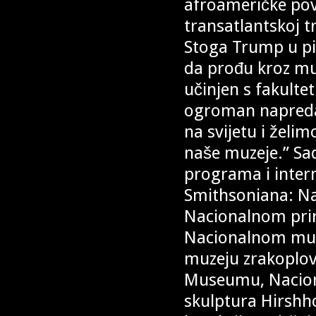
afroameričke povi
transatlantskoj tr
Stoga Trump u pi
da prođu kroz muz
učinjen s fakulte
ogroman napredak
na svijetu i želim
naše muzeje.” Sad
programa i inter
Smithsoniana: Na
Nacionalnom pr
Nacionalnom muz
muzeju zrakoplov
Museumu, Nacional
skulptura Hirshh