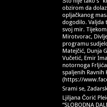
Što nije tako s “k
obzirom da dolaz
opljačkanog masak
dogodilo. Valjda 
svoj mir. Tijekom 
Mirotvorac, Divlje
programu sudjelov
Matejčić, Dunja G
Vučetić, Emir Ima
notornoga Frljića
spaljenih Ravnih 
(https://www.fac
Srami se, Zadarsk
Ljiljana Čorić Ple
“SLOBODNA DALMA