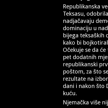
Republikanska već
Teksasu, odobril
nadjačavaju demo
dominaciju u nado
bijega teksaških 
kako bi bojkotira
Očekuje se da će
pet dodatnih mj
republikanski prv
poštom, za što se
rezultate na izbo
dani i nakon što
kuću.
Njemačka više ni