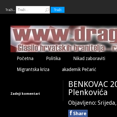
Traži...
Traži
Početna
Politika
Nikad zaboraviti
Migrantska kriza
akademik Pečarić
BENKOVAC 202
Plenkovića
Zadnji komentari
Objavljeno: Srijeda
f
Share