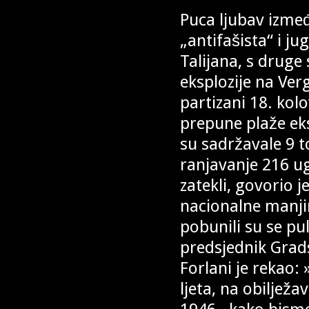
Puca ljubav izmeđ
„antifašista“ i ju
Talijana, s druge
eksplozije na Ver
partizani 18. kol
prepune plaže ek
su sadržavale 9 t
ranjavanje 216 ug
zatekli, govorio j
nacionalne manjin
pobunili su se pu
predsjednik Grads
Forlani je rekao:
ljeta, na obiljež