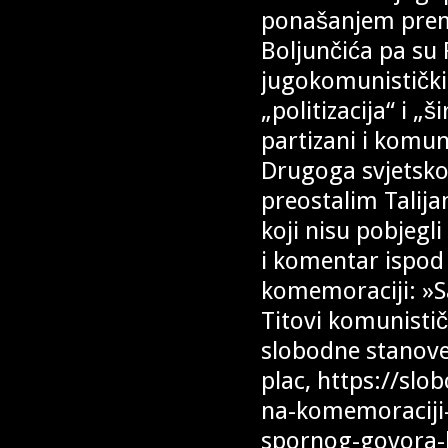
ponašanjem prema 
Boljunčića pa su 
jugokomunistički 
„politizacija“ i „
partizani i komun
Drugoga svjetsko
preostalim Talijan
koji nisu pobjegl
i komentar ispod
komemoraciji: »S
Titovi komunistič
slobodne stanove 
plac, https://slo
na-komemoraciji-
spornog-govora-l