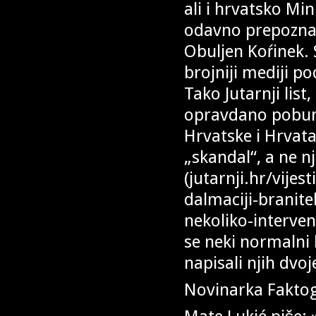
ali i hrvatsko Min
odavno prepoznat
Obuljen Koŕinek. 
brojniji mediji po
Tako Jutarnji list
opravdano pobunil
Hrvatske i Hrvata
„skandal“, a ne n
(jutarnji.hr/vijes
dalmaciji-branitel
nekoliko-interven
se neki normalni
napisali njih dvoj
Novinarka Fakto