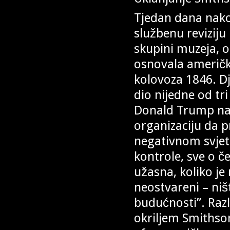
Tjedan dana nakon
službenu reviziju
skupini muzeja, o
osnovala američka
kolovoza 1846. Dj
dio nijedne od tr
Donald Trump na
organizaciju da p
negativnom svjet
kontrole, sve o č
užasna, koliko je 
neostvareni – ništ
budućnosti”. Razl
okriljem Smithso