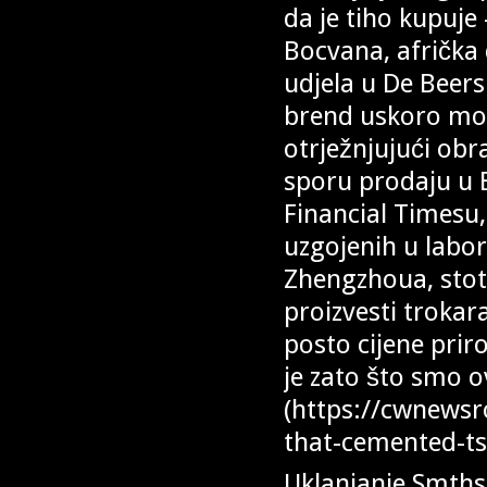
da je tiho kupuje
Bocvana, afrička 
udjela u De Beers
brend uskoro mog
otrježnjujući obr
sporu prodaju u 
Financial Timesu, 
uzgojenih u labor
Zhengzhoua, stot
proizvesti troka
posto cijene pri
je zato što smo o
(https://cwnewsr
that-cemented-ts
Uklanjanje Smths