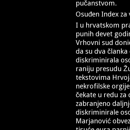
pučanstvom.
Osuđen Index za v
I u hrvatskom pr
punih devet godi
Vrhovni sud doni
da su dva članka
diskriminirala os
raniju presudu Ž
tekstovima Hrvoj
nekrofilske orgij
čekate u redu za
zabranjeno daljnj
diskriminirale oso
Marjanović obvezn
tisuće eura parni