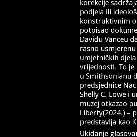
korekcije sadržaj
podjela ili ideol
konstruktivnim o
potpisao dokumen
Davidu Vanceu da
rasno usmjerenu i 
umjetničkih djela
vrijednosti. To j
u Smithsonianu da
predsjednice Nac
Shelly C. Lowe i 
muzej otkazao pu
Liberty(2024.) – 
predstavlja kao K
Ukidanje glasov