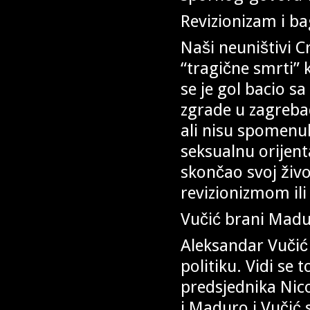
Revizionizam i b
Naši neuništivi Cr
“tragične smrti”
se je gol bacio s
zgrade u zagrebačk
ali nisu spomenu
seksualnu orijent
skončao svoj živ
revizionizmom il
Vučić brani Mad
Aleksandar Vučić 
politiku. Vidi se 
predsjednika Nic
i Maduro i Vučić 