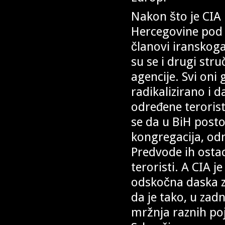
Nakon što je CIA 
Hercegovine pod
članovi iranskoga
su se i drugi stru
agencije. Svi oni
radikalizirano i d
određene terorist
se da u BiH postoj
kongregacija, od
Predvode ih ostac
teroristi. A CIA j
odskočna daska z
da je tako, u zad
mržnja raznih poj