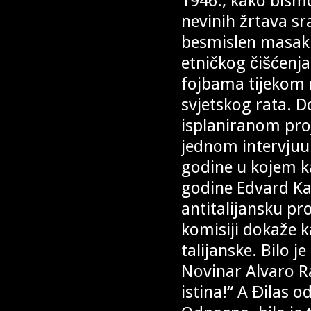
1946., kako bismo
nevinih žrtava sr
besmislen masakr,
etničkog čišćenja
fojbama tijekom 
svjetskog rata. D
isplaniranom proj
jednom intervjuu
godine u kojem k
godine Edvard Kard
antitalijansku pr
komisiji dokaže k
talijanske. Bilo 
Novinar Alvaro Ran
istina!“ A Đilas o