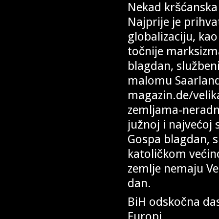
Nekad kršćanska N
Najprije je prihv
globalizaciju, ka
točnije marksizm
blagdan, službeni
malomu Saarlandu,
magazin.de/velik
zemljama-neradni-
južnoj i najvećoj 
Gospa blagdan, s
katoličkom većin
zemlje nemaju Vel
dan.
BiH odskočna das
Europi