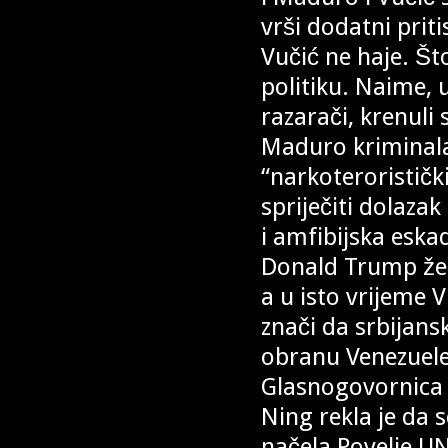
vrši dodatni priti
Vučić ne haje. Št
politiku. Naime, 
razarači, krenuli
Maduro kriminala
“narkoteroristički
spriječiti dolaza
i amfibijska eska
Donald Trump žel
a u isto vrijeme 
znači da srbijans
obranu Venezuele
Glasnogovornica 
Ning rekla je da s
načela Povelje UN