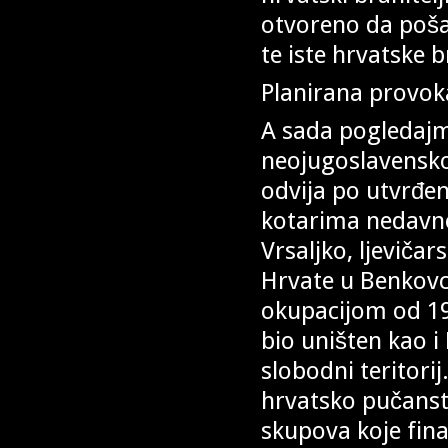
otvoreno da pošal
te iste hrvatske 
Planirana provok
A sada pogledajm
neojugoslavensk
odvija po utvrđe
kotarima nedavno
Vrsaljko, ljeviča
Hrvate u Benkovcu
okupacijom od 199
bio uništen kao i 
slobodni teritori
hrvatsko pučanst
skupova koje finan