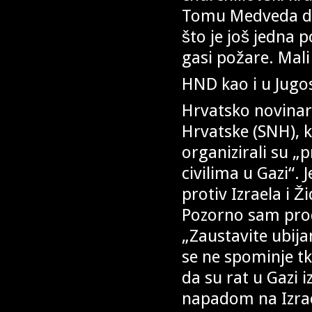
Tomu Medveda da 
što je još jedna
gasi požare. Mali
HND kao i u Jugosl
Hrvatsko novinar
Hrvatske (SNH), ko
organizirali su „
civilima u Gazi“. 
protiv Izraela i Ž
Pozorno sam proč
„Zaustavite ubijan
se ne spominje tko
da su rat u Gazi i
napadom na Izrael