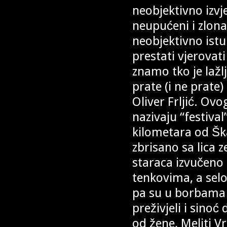
neobjektivno izvje
neupućeni i zlona
neobjektivno istu
prestati vjerovat
znamo tko je lažlj
prate (i ne prate)
Oliver Frljić. Ov
nazivaju “festiva
kilometara od Ška
zbrisano sa lica z
staraca izvučeno 
tenkovima, a selo 
pa su u borbama č
preživjeli i sinoć
od žene, Meliti Vr