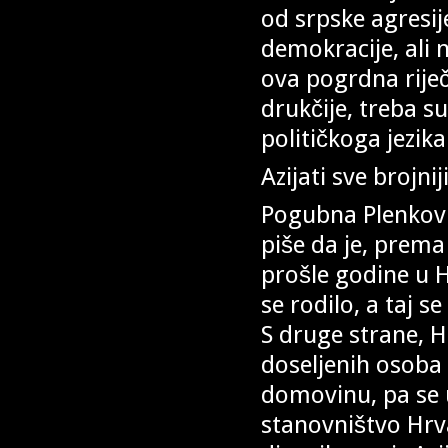
od srpske agresij
demokracije, ali 
ova pogrdna riječ
drukčije, treba su
političkoga jezika
Azijati sve brojnij
Pogubna Plenkoviće
piše da je, prem
prošle godine u 
se rodilo, a taj s
S druge strane, H
doseljenih osoba 
domovinu, pa se 
stanovništvo Hrv