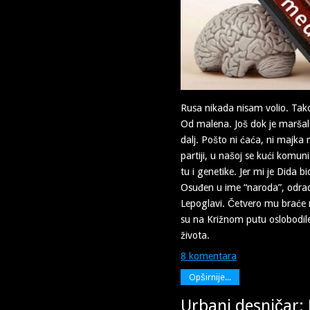
Rusa nikada nisam volio. Ta
Od malena. Još dok je marša
dalj. Pošto ni ćaća, ni majka n
partiji, u našoj se kući komu
tu i genetike. Jer mi je Dida b
Osuđen u ime “naroda”, odrad
Lepoglavi. Četvero mu braće nis
su na Križnom putu oslobodil
života.
8 komentara
Opširnije...
Urbani desničar: