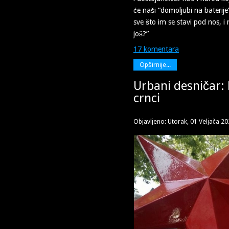
će naši “domoljubi na baterije”
sve što im se stavi pod nos, i n
još?”
17 komentara
Opširnije...
Urbani desničar: 
crnci
Objavljeno: Utorak, 01 Veljača 2