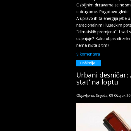
Ozbiljnim državama se ne smi
o drugome. Pogotovo glede: h
A upravo ih ta energija jebe u
neracionalnim i luđačkim pot
“klimatskih promjena”. I sad s
ucjenjuje? Kako objasniti zel
nema ništa s tim?
9 komentara
Opširnije...
Urbani desničar:
stat’ na loptu
Objavljeno: Srijeda, 09 Ožujak 2