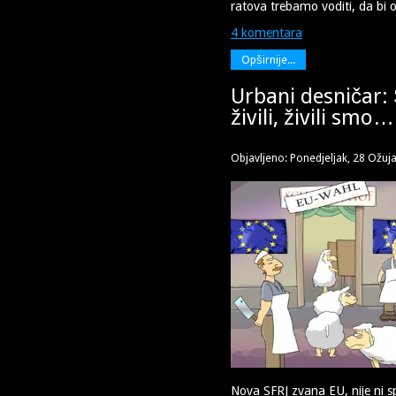
ratova trebamo voditi, da bi o
4 komentara
Opširnije...
Urbani desničar:
živili, živili smo…
Objavljeno: Ponedjeljak, 28 Ožuj
Nova SFRJ zvana EU, nije ni 