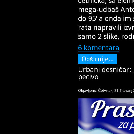
četnička, sa ele
mega-udbaš Antoni
do 95’ a onda im 
rata napravili izv
samo 2 slike, rod
6 komentara
Opširnije...
Urbani desničar: 
pecivo
Objavljeno: Četvrtak, 21 Travanj