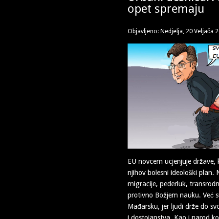
opet spremaju
Objavljeno: Nedjelja, 20 Veljača 
EU novcem ucjenjuje države, k
njihov bolesni ideološki plan.
migracije, pederluk, transrodn
protivno Božjem nauku. Već su 
Mađarsku, jer ljudi drže do svo
i dostojanstva. Kao i narod koj