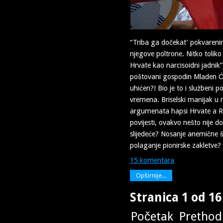
“Triba ga dočekat’ pokvarenim
njegove poltrone. Nitko toliko 
Hrvate kao narcisoidni jadnik”
poštovani gospodin Mladen Ću
uhićen?! Bio je to i službeni p
vremena. Briselski manijak u
argumenata hapsi Hrvate a RH
povijesti, ovakvo nešto nije do
slijedeće? Nosanje anemične š
polaganje pionirske zakletve?
15 komentara
Opširnije...
Stranica 1 od 16
Početak
Pretho