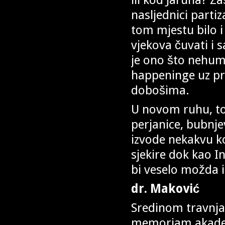
nasljednici parti
tom mjestu bilo i
vjekova čuvati i s
je ono što nehuma
happeninge uz pr
dobošima.
U novom ruhu, to 
perjanice, bubnj
izvode nekakvu ko
sjekire dok kao In
bi veselo možda 
dr. Maković
Sredinom travnja 
memoriam akademk