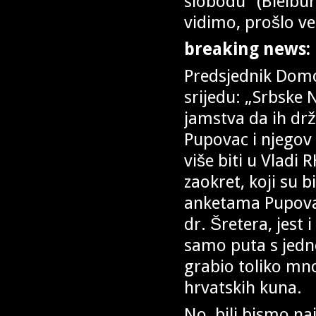
slobodu" (Bleiburg
vidimo, prošlo već
breaking news:
Predsjednik Domo
srijedu: „Srbske
jamstva da ih drž
Pupovac i njegov 
više biti u Vladi 
zaokret, koji su b
anketama Pupovac
dr. Šretera, jest 
samo puta s jedn
grabio toliko mn
hrvatskih kuna.
No, bili bismo na