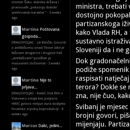
monter Šeks, duboka država i
ministra, trebati 
pravosuđe „pokazuju duboki
antihrvatski karakter"
·
3 weeks
dostojno pokopal
ago
partizanskoga iživ
Martina
Poštovana
kako Vlada RH, a t
gospođa...
sustavno istraživ
DRAGOVOLJAC - Lili Benčik: Govoriti
Sloveniji da i ne 
o antifašizmu iznad Titove slike je
fašizam drugarice i drugovi! Vaš
„antifašizam“ poništen je
Dok gradonačelni
masovnim zločinima!
·
3 weeks
podiže spomenik ž
ago
raspisati natječa
Martina
Nije to
terora? Dokle se 
prljava...
DRAGOVOLJAC - Radić: Dok film o
zna, nije čuo, kak
Vukovaru ostaje bez potpore,
HAVC gotovo milijun eura dodijelio
Svibanj je mjese
hrvatsko-srpskoj koprodukciji
·
4
brojni govori, pi
weeks ago
mijenjaju. Partiza
Marcus
Dalić, jedini...