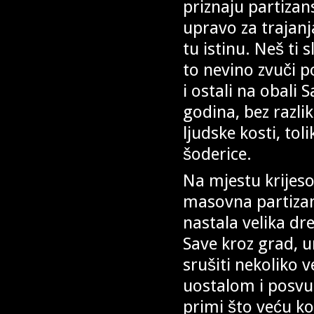
priznaju partizan
upravo za trajanj
tu istinu. Neš ti 
to nevino zvuči 
i ostali na obali 
godina, bez razlik
ljudske kosti, tol
šoderice.
Na mjestu krijeso
masovna partizan
nastala velika d
Save kroz grad, u
srušiti nekoliko 
uostalom i posvud
primi što veću ko