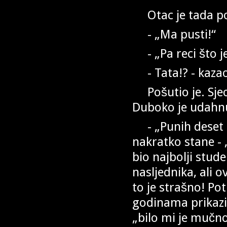
Otac je tada pod
- „Ma pusti!“
- „Pa reci što je
- Tata!? - kaza
Pošutio je. Sjeo 
Duboko je udahn
- „Punih deset 
nakratko stane - 
bio najbolji stude
nasljednika, ali 
to je strašno! P
godinama prikaziva
„bilo mi je mučno