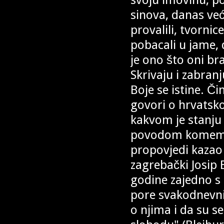
sinova, danas već 
provalili, tvornice
pobacali u jame, d
je ono što oni br
Skrivaju i zabran
Boje se istine. Č
govori o hrvatsko
kakvom je stanju 
povodom komemori
propovjedi kazao 
zagrebački Josip 
godine zajedno s n
pore svakodnevnic
o njima i da su se