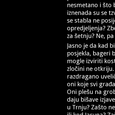
nesmetano i što b
iznenada su se tz
se stabla ne posi
opredjeljenja? Z
za šetnju? Ne, pa 
Jasno je da kad 
posjekla, bageri b
mogle izviriti kos
zločini ne otkriju
razdragano uvelič
oni koje svi građ
Oni plešu na grob
daju bišave izjave
u Trnju? Zašto ne 
ili kod Jaruna? Z