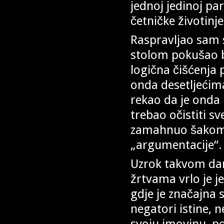
jednoj jedinoj part
četničke životinje
Raspravljao sam s
stolom pokušao bu
logična čišćenja 
onda desetljećim
rekao da je onda 
trebao očistiti sv
zamahnuo šakom p
„argumentacije“.
Uzrok takvom dan
žrtvama vrlo je j
gdje je značajna 
negatori istine, n
svoju imovinu, po