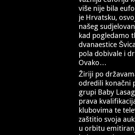
više nije bila euf
je Hrvatsku, osvoj
našeg sudjelovan
kad pogledamo tko 
dvanaestice Švic
pola dobivale i dr
Ovako…
Žiriji po državama
odredili konačni 
grupi Baby Lasagn
prava kvalifikaci
klubovima te tele
zaštitio svoja auk
u orbitu emitiranj