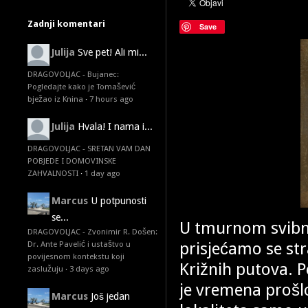
Zadnji komentari
Save
Julija
Sve pet! Ali mi...
DRAGOVOLJAC - Bujanec:
Pogledajte kako je Tomašević
bježao iz Knina
·
7 hours ago
Julija
Hvala! I nama i...
DRAGOVOLJAC - SRETAN VAM DAN
POBJEDE I DOMOVINSKE
ZAHVALNOSTI
·
1 day ago
Marcus
U potpunosti
se...
U tmurnom svibnju 
DRAGOVOLJAC - Zvonimir R. Došen:
prisjećamo se str
Dr. Ante Pavelić i ustaštvo u
povijesnom kontekstu koji
Križnih putova. P
zaslužuju
·
3 days ago
je vremena prošl
Marcus
Još jedan