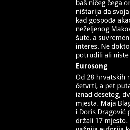
baš ničeg čega on
ništarija da svoj
kad gospođa akad
neželjenog Makovi
šute, a suvremeni
interes. Ne dokto
potrudili ali niste 
Eurosong
Od 28 hrvatskih 
četvrti, a pet put
iznad desetog, dv
mjesta. Maja Blag
i Doris Dragović
držali 17 mjesto. 
važnija euforija 