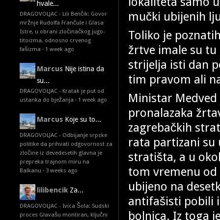
lokaliteta samo 
hvale...
mučki ubijenih lju
DRAGOVOLJAC - Lili Benčik: Govor
mržnje Rudolfa Frančule i Glasa
Toliko je poznatih
Istre, u obrani zločinačkog jugo-
titoizma, odnosno crvenog
žrtve imale su tu 
fašizma
·
1 week ago
strijelja isti dan
Marcus
Nije istina da
tim pravom ali 
su...
DRAGOVOLJAC - Kratak je put od
Ministar Medved 
ustanka do bježanja
·
1 week ago
pronalazaka žrtav
Marcus
Koje su to...
zagrebačkih strati
DRAGOVOLJAC - Odbijanje srpske
rata partizani su
politike da prihvati odgovornost za
zločine iz devedesetih glavna je
stratišta, a u oko
prepreka trajnom miru na
tom vremenu od s
Balkanu
·
3 weeks ago
ubijeno na desetk
lilibencik
Za...
antifašisti pobili
DRAGOVOLJAC - Ivica Šola: Sudski
bolnica. Iz toga
proces Glavašu montiran, ključni