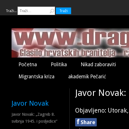
Traži...
Traži
Početna
Politika
Nikad zaboraviti
Migrantska kriza
akademik Pečarić
Javor Novak:
Javor Novak
Objavljeno: Utorak,
Javor Novak: „Zagreb 8.
f
svibnja 1945. i posljedice“
Share