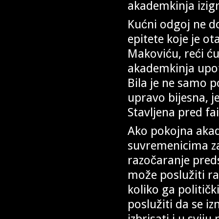
akademkinja izig
Kućni odgoj ne doz
epitete koje je ot
Makoviću, reći ć
akademkinja upot
Bila je ne samo p
upravo bijesna, 
Stavljena pred fa
Ako pokojna akad
suvremenicima za 
razočaranje pred
može poslužiti ra
koliko ga političk
poslužiti da se i
izbrisati i u svij