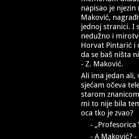
napisao je njezin
Maković, nagrađiv
jednoj stranici. I 
nedužno i mirotvo
Horvat Pintarić 
da se baš ništa ni
- Z. Maković.
Ali ima jedan ali,
sjećam očeva tel
starom znanicom
mi to nije bila t
oca tko je zvao?
- „Profesorica V
- A Maković? - 