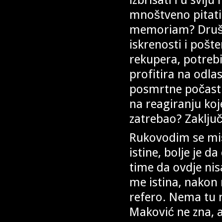
mnoštveno pitati 
memoriam? Društv
iskrenosti i pošte
rekupera, potrebi 
profitira na odla
posmrtne počasti
na reagiranju koje
zatrebao? Zaključ
Rukovodim se mišl
istine, bolje je d
time da ovdje ni
me istina, nakon 
refero. Nema tu n
Maković ne zna, a