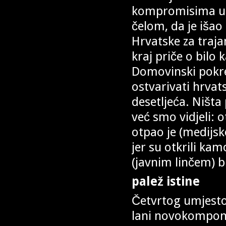
kompromisima usp
čelom, da je išao
Hrvatske za traja
kraj priče o bilo
Domovinski pokr
ostvarivati hrvats
desetljeća. Ništa
već smo vidjeli:
otpao je (medijs
jer su otkrili kam
(javnim linčem) b
palež istine
Četvrtog umjesto
lani novokomponov