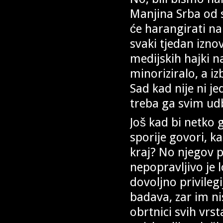
Manjina Srba od s
će harangirati na
svaki tjedan iznov
medijskih hajki 
minoriziralo, a 
Sad kad nije ni je
treba ga svim u
Još kad bi netko 
sporije govori, k
kraj? No njegov p
nepopravljivo je 
dovoljno privileg
badava, zar im ni
obrtnici svih vrs