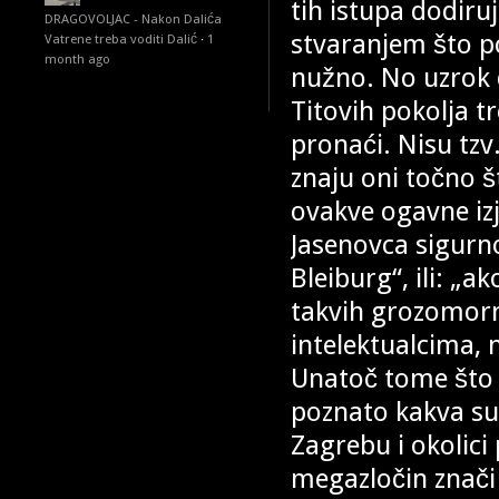
tih istupa dodiru
DRAGOVOLJAC - Nakon Dalića
stvaranjem što po
Vatrene treba voditi Dalić
·
1
month ago
nužno. No uzrok 
Titovih pokolja tr
pronaći. Nisu tzv. 
znaju oni točno št
ovakve ogavne izja
Jasenovca sigurno 
Bleiburg“, ili: „a
takvih grozomorn
intelektualcima,
Unatoč tome što 
poznato kakva su 
Zagrebu i okolici 
megazločin znači 