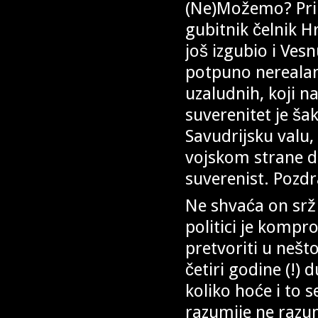
(Ne)Možemo? Prir
gubitnik čelnik H
još izgubio i Vesn
potpuno nerealan 
uzaludnih, koji n
suverenitet je ša
Savudrijsku valu,
vojskom strane d
suverenist. Pozd
Ne shvaća on srž h
politici je kompr
pretvoriti u nešto
četiri godine (!)
koliko hoće i to 
razumije ne razum