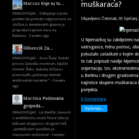
muškaraca?
Marcus
Koje su to...
DRAGOVOLJAC - Odbijanje srpske
Objavljeno: Četvrtak, 05 Siječanj
politike da prihvati odgovornost za
zločine iz devedesetih glavna je
prepreka trajnom miru na
Balkanu
·
3 weeks ago
U Njemačkoj su zabilježeni nap
vatrogasce, hitnu pomoć, obič
lilibencik
Za...
pokušalo zataškati o kojim sk
DRAGOVOLJAC - Ivica Šola: Sudski
te čak pripisati nasilje Nijemc
proces Glavašu montiran, ključni
orijentacije, tzv. ekstremistim
monter Šeks, duboka država i
pravosuđe „pokazuju duboki
u Berlinu i drugim gradovima 
antihrvatski karakter"
·
3 weeks
najčešće skupine muškaraca 
ago
porijekla.
Martina
Poštovana
0 komentara
gospođa...
Opširnije...
DRAGOVOLJAC - Lili Benčik: Govoriti
o antifašizmu iznad Titove slike je
fašizam drugarice i drugovi! Vaš
„antifašizam“ poništen je
masovnim zločinima!
·
3 weeks