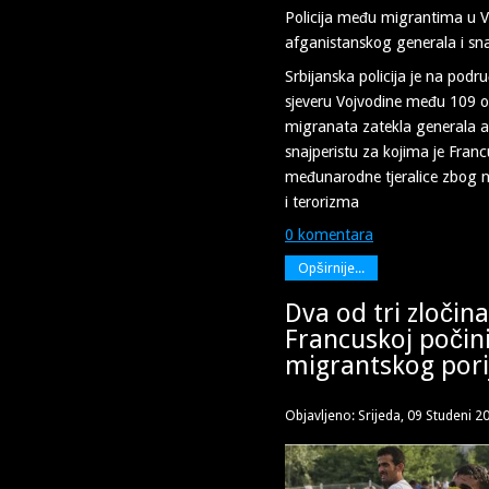
Policija među migrantima u V
afganistanskog generala i sna
Srbijanska policija je na podr
sjeveru Vojvodine među 109 ot
migranata zatekla generala a
snajperistu za kojima je Franc
međunarodne tjeralice zbog na
i terorizma
0 komentara
Opširnije...
Dva od tri zločina
Francuskoj počinil
migrantskog pori
Objavljeno: Srijeda, 09 Studeni 2