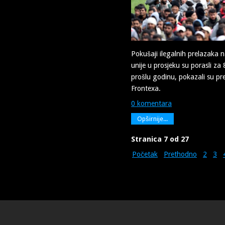
Pokušaji ilegalnih prelazaka n
unije u prosjeku su porasli z
prošlu godinu, pokazali su pr
Frontexa.
0 komentara
Opširnije...
Stranica 7 od 27
Početak
Prethodno
2
3