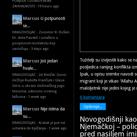
POBJEDE I DOMOVINSKE
ZAHVALNOSTI
·
19 hours ago
Marcus
U potpunosti
se...
DRAGOVOLJAC - Zvonimir R. Došen:
Dr. Ante Pavelić i ustaštvo u
povijesnom kontekstu koji
zaslužuju
·
3 days ago
Tužitelji su izvijestili kako s
Marcus
Još jedan
posljedica ranijeg konflikta i
hvale...
Ipak, u opisu snimke navodi 
DRAGOVOLJAC - Lili Benčik: Govor
mržnje Rudolfa Frančule i Glasa
migrant koji je vikao “Allahu Ak
Istre, u obrani zločinačkog jugo-
maloljetnik nije jedini kojeg j
titoizma, odnosno crvenog
fašizma
·
1 week ago
0 komentara
Opširnije...
Marcus
Nije istina da
su...
Novogodišnji kao
DRAGOVOLJAC - Kratak je put od
Njemačkoj – poli
ustanka do bježanja
·
1 week ago
pred nasiljem im