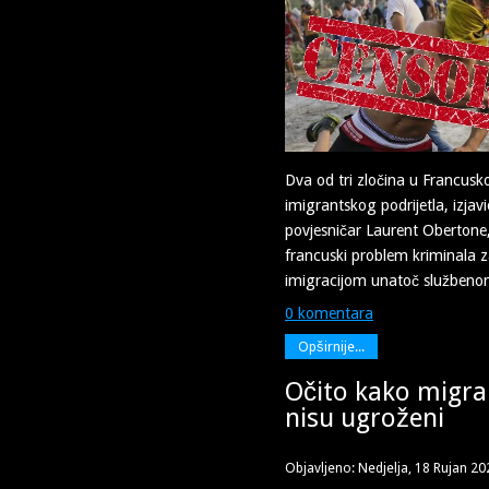
Dva od tri zločina u Francuskoj
imigrantskog podrijetla, izjavi
povjesničar Laurent Obertone,
francuski problem kriminala
imigracijom unatoč službeno
0 komentara
Opširnije...
Očito kako migra
nisu ugroženi
Objavljeno: Nedjelja, 18 Rujan 20