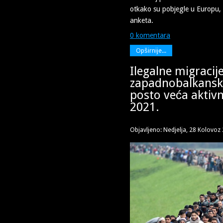
otkako su pobjegle u Europu, 
anketa.
0 komentara
Opširnije...
Ilegalne migracij
zapadnobalkansko
posto veća aktiv
2021.
Objavljeno: Nedjelja, 28 Kolovoz