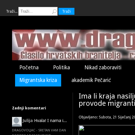
Traži...
Traži
Početna
Politika
Nikad zaboraviti
Migrantska kriza
akademik Pečarić
Ima li kraja nasil
provode migrant
Zadnji komentari
Objavljeno: Subota, 21 Siječanj 2
Julija
Hvala! I nama i...
DRAGOVOLJAC - SRETAN VAM DAN