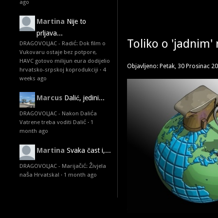
ago
Martina
Nije to
prljava...
Toliko o 'jadnim
DRAGOVOLJAC - Radić: Dok film o
Vukovaru ostaje bez potpore,
HAVC gotovo milijun eura dodijelio
Objavljeno: Petak, 30 Prosinac 2
hrvatsko-srpskoj koprodukciji
·
4
weeks ago
Marcus
Dalić, jedini...
DRAGOVOLJAC - Nakon Dalića
Vatrene treba voditi Dalić
·
1
month ago
Martina
Svaka čast i,...
DRAGOVOLJAC - Marijačić: Živjela
naša Hrvatska!
·
1 month ago