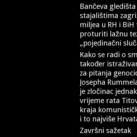
Bančeva gledišta 
stajalištima zagri
miljea u RH i BiH
proturiti lažnu te
„pojedinačni sluča
Kako se radi o smi
također istraživ
za pitanja genoc
Josepha Rummela
je zločinac jednak
vrijeme rata Tito
kraja komunističk
i to najviše Hrvat
Završni sažetak