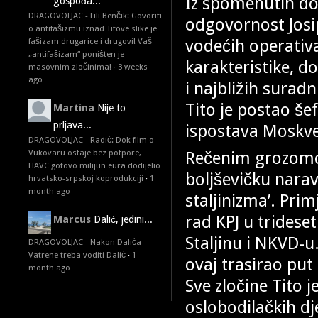
Iz spomenutih do
gospođa...
DRAGOVOLJAC - Lili Benčik: Govoriti
odgovornost Josip
o antifašizmu iznad Titove slike je
vodećih operativa
fašizam drugarice i drugovi! Vaš
„antifašizam“ poništen je
karakteristike, d
masovnim zločinima!
·
3 weeks
ago
i najbližih surad
Tito je postao še
Martina
Nije to
prljava...
ispostava Moskve
DRAGOVOLJAC - Radić: Dok film o
Rečenim grozomo
Vukovaru ostaje bez potpore,
HAVC gotovo milijun eura dodijelio
boljševičku narav
hrvatsko-srpskoj koprodukciji
·
1
month ago
staljinizma’. Prim
rad KPJ u tridese
Marcus
Dalić, jedini...
Staljinu i NKVD-u.
DRAGOVOLJAC - Nakon Dalića
Vatrene treba voditi Dalić
·
1
ovaj trasirao put
month ago
Sve zločine Tito
oslobodilačkih dj