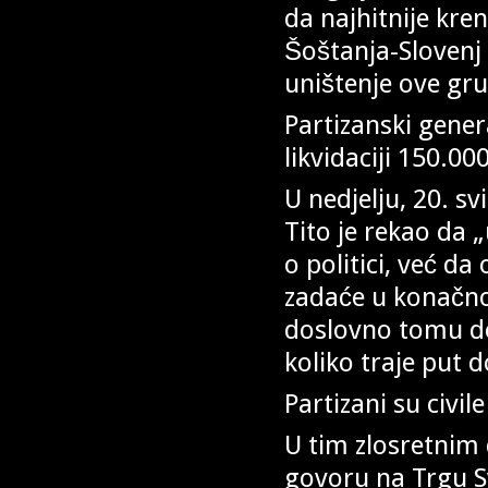
da najhitnije kre
Šoštanja-Slovenj 
uništenje ove gru
Partizanski genera
likvidaciji 150.00
U nedjelju, 20. s
Tito je rekao da 
o politici, već da
zadaće u konačn
doslovno tomu do
koliko traje put d
Partizani su civil
U tim zlosretnim 
govoru na Trgu Sv