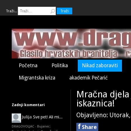
Traži...
Traži
Početna
Politika
Nikad zaboraviti
Migrantska kriza
akademik Pečarić
Mračna djela 
iskaznica!
Zadnji komentari
Objavljeno: Utorak,
Julija
Sve pet! Ali mi...
f
Share
DRAGOVOLJAC - Bujanec: