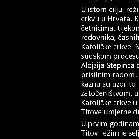
U istom cilju, r
crkvu u Hrvata. K
četnicima, tijeko
redovnika, časnih
Katoličke crkve.
sudskom procesu 
Alojzija Stepinca
prisilnim radom.
kaznu su uzoritom
zatočeništvom, u
Katoličke crkve u
Titove umjetne d
U prvim godinama
Titov režim je s