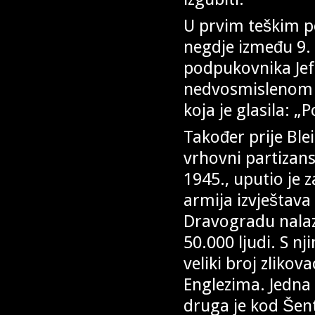
U prvim teškim p
negdje između 9. 
podpukovnika Jeft
nedvosmislenom n
koja je glasila: „P
Također prije Ble
vrhovni partizans
1945., uputio je
armija izvještav
Dravogradu nalaz
50.000 ljudi. S nj
veliki broj zliko
Englezima. Jedna 
druga je kod Šent