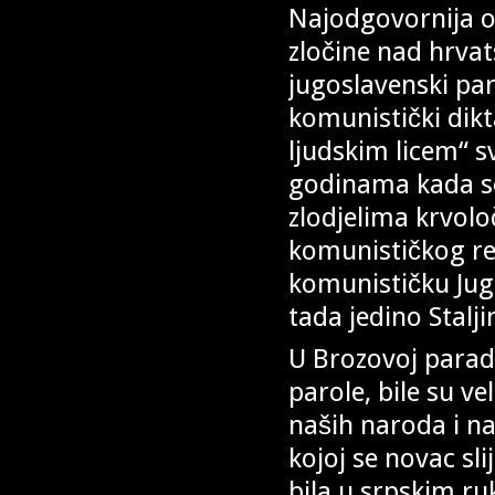
Najodgovornija o
zločine nad hrva
jugoslavenski par
komunistički dikta
ljudskim licem“ s
godinama kada s
zlodjelima krvol
komunističkog re
komunističku Jugo
tada jedino Stalji
U Brozovoj paradr
parole, bile su ve
naših naroda i na
kojoj se novac sl
bila u srpskim ru