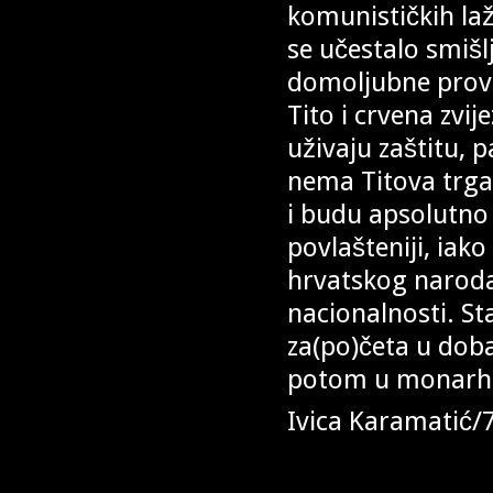
komunističkih laž
se učestalo smišl
domoljubne proven
Tito i crvena zvi
uživaju zaštitu, 
nema Titova trga 
i budu apsolutno 
povlašteniji, iak
hrvatskog naroda,
nacionalnosti. St
za(po)četa u dob
potom u monarhis
Ivica Karamatić