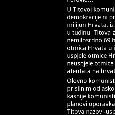
U Titovoj komunist
demokracije ni pra
milijun Hrvata, 
u tuđinu. Titova z
nemilosrdno 69 hr
otmica Hrvata u 
uspjele otmice Hrv
neuspjele otmice
atentata na hrvat
Olovno komunistič
prisilnim odlasko
kasnije komunist
planovi oporavka
Titova nazovi-usp