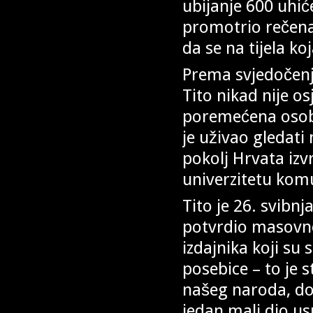
ubijanje 600 uhić
promotrio rečena
da se na tijela ko
Prema svjedočenj
Tito nikad nije o
poremećena osoba 
je uživao gledat
pokolj Hrvata izv
univerzitetu komu
Tito je 26. svibn
potvrdio masovno 
izdajnika koji su
posebice – to je 
našeg naroda, do
jedan mali dio usp