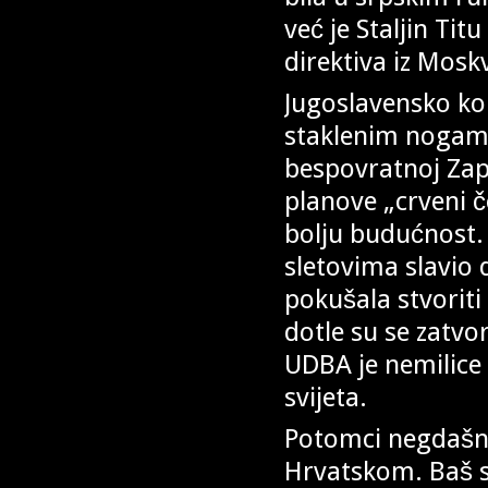
već je Staljin Tit
direktiva iz Mosk
Jugoslavensko ko
staklenim nogama 
bespovratnoj Zap
planove „crveni 
bolju budućnost.
sletovima slavio 
pokušala stvoriti
dotle su se zatvor
UDBA je nemilice 
svijeta.
Potomci negdašnj
Hrvatskom. Baš s