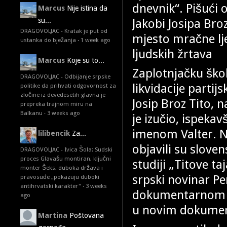
dnevnik“. Pišući 
Marcus
Nije istina da
Jakobi Josipa Bro
su...
DRAGOVOLJAC - Kratak je put od
mjesto mračne lje
ustanka do bježanja
·
1 week ago
ljudskih žrtava
Marcus
Koje su to...
Zaplotnjačku ško
DRAGOVOLJAC - Odbijanje srpske
likvidacije partij
politike da prihvati odgovornost za
zločine iz devedesetih glavna je
Josip Broz Tito, n
prepreka trajnom miru na
Balkanu
·
3 weeks ago
je izučio, ispeka
imenom Valter. N
lilibencik
Za...
objavili su sloven
DRAGOVOLJAC - Ivica Šola: Sudski
proces Glavašu montiran, ključni
studiji „Titove t
monter Šeks, duboka država i
srpski novinar Pe
pravosuđe „pokazuju duboki
antihrvatski karakter"
·
3 weeks
dokumentarnom pr
ago
u novim dokumen
Martina
Poštovana