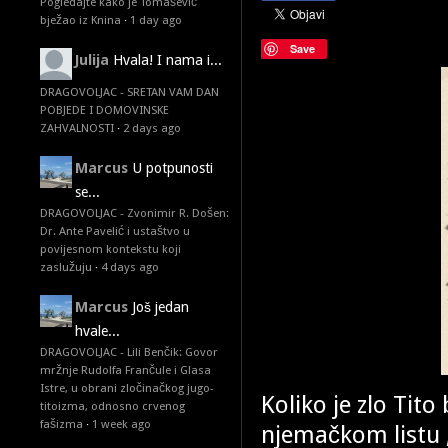
Pogledajte kako je Tomašević
bježao iz Knina
·
1 day ago
Save
Julija
Hvala! I nama i...
DRAGOVOLJAC - SRETAN VAM DAN
POBJEDE I DOMOVINSKE
ZAHVALNOSTI
·
2 days ago
Marcus
U potpunosti
se...
DRAGOVOLJAC - Zvonimir R. Došen:
Dr. Ante Pavelić i ustaštvo u
povijesnom kontekstu koji
zaslužuju
·
4 days ago
Marcus
Još jedan
hvale...
DRAGOVOLJAC - Lili Benčik: Govor
mržnje Rudolfa Frančule i Glasa
Istre, u obrani zločinačkog jugo-
Koliko je zlo Tito
titoizma, odnosno crvenog
fašizma
·
1 week ago
njemačkom listu „