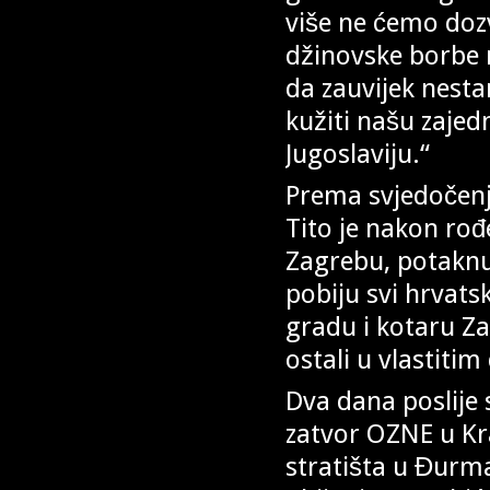
više ne ćemo dozv
džinovske borbe 
da zauvijek nest
kužiti našu zajed
Jugoslaviju.“
Prema svjedočenj
Tito je nakon rođ
Zagrebu, potaknu
pobiju svi hrvats
gradu i kotaru Za
ostali u vlastit
Dva dana poslije
zatvor OZNE u Kra
stratišta u Đurma