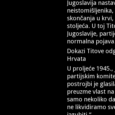
Jugoslavija nasta
neistomišljenika,
skončanja u krvi
stoljeća. U toj T
Jugoslavije, part
normalna pojava
Dokazi Titove od
Hrvata
U proljeće 1945.,
partijskim komit
postrojbi je glasi
preuzme vlast na c
samo nekoliko dan
ne likvidiramo sve
izgubiti.“