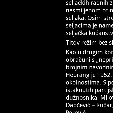
seljačkih radnih 
nesmiljenom otim
seljaka. Osim str
seljacima je name
seljačka kućanstv
Titov režim bez s
Kao u drugim kom
obračuni s „nepri
brojnim navodnim
Hebrang je 1952.
okolnostima. S pol
istaknutih partij
dužnosnika: Milo
Dabčević – Kučar,
Perović…