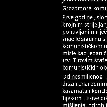
Grozomora komun
Prve godine „slobo
brojnim strijelja
ponavljanim riječ
značile sigurnu 
komunističkom ozr
misle kao jedan č
tzv. Titovim šta
komunističkih oblj
Od nesmiljenog Ti
držan „narodnim 
kazamata i konclo
tijekom Titove di
mišljenja, odrobi