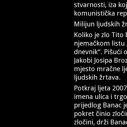
stvarnosti, iza k
komunistička repr
Milijun ljudskih ž
Koliko je zlo Tito
njemačkom listu „
dnevnik“. Pišući 
Jakobi Josipa Bro
mjesto mračne lje
ljudskih žrtava.
Potkraj ljeta 2007
imena ulica i trg
prijedlog Banac j
pokret činio zloč
zločini, drži Banac