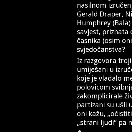
nasilnom izručenj
Gerald Draper, Ni
Humphrey (Bala) 
savjest, priznata 
časnika (osim oni
svjedočanstva?
Iz razgovora troji
umiješani u izruč
koje je vladalo 
polovicom svibnja
zakomplicirale živ
partizani su ušli 
oni kažu, „očistiti
„strani ljudi” pa 