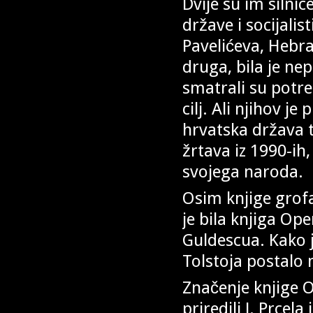
Dvije su im silni
države i socijalis
Pavelićeva, Hebr
druga, bila je ne
smatrali su potre
cilj. Ali njihov je
hrvatska država t
žrtava iz 1990-ih, 
svojega naroda.
Osim knjige grofa
je bila knjiga Op
Guldescua. Kako j
Tolstoja postal
Značenje knjige O
priredili J. Prcela