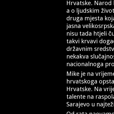
Hrvatske. Narod 
a o ljudskim živo
druga mjesta koja 
jasna velikosrpsk
nisu tada htjeli č
takvi krvavi doga
državnim sredstv
nekakva slučajnost
nacionalnoga pro
Mike je na vrije
hrvatskoga opsta
Hrvatske. Na vrij
talente na raspol
Sarajevo u najtež
Od rata naovamo,