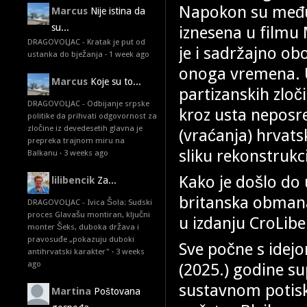
Napokon su među
Marcus
Nije istina da
su...
iznesena u filmu 
DRAGOVOLJAC - Kratak je put od
je i sadržajno ob
ustanka do bježanja
·
1 week ago
onoga vremena. U
Marcus
Koje su to...
partizanskih zlo
DRAGOVOLJAC - Odbijanje srpske
kroz usta neposr
politike da prihvati odgovornost za
zločine iz devedesetih glavna je
(vraćanja) hrvatsk
prepreka trajnom miru na
sliku rekonstrukc
Balkanu
·
3 weeks ago
Kako je došlo do 
lilibencik
Za...
britanska obmana
DRAGOVOLJAC - Ivica Šola: Sudski
proces Glavašu montiran, ključni
u izdanju CroLibe
monter Šeks, duboka država i
pravosuđe „pokazuju duboki
Sve počne s idejo
antihrvatski karakter"
·
3 weeks
ago
(2025.) godine su
sustavnom potisk
Martina
Poštovana