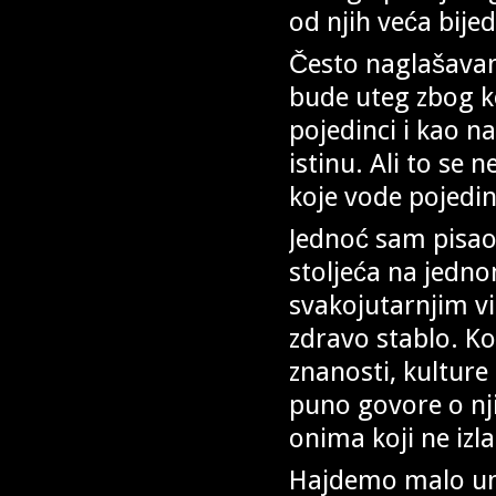
od njih veća bije
Često naglašavam
bude uteg zbog k
pojedinci i kao n
istinu. Ali to se 
koje vode pojedin
Jednoć sam pisao
stoljeća na jedno
svakojutarnjim vi
zdravo stablo. Ko
znanosti, kulture i
puno govore o nji
onima koji ne izla
Hajdemo malo umu