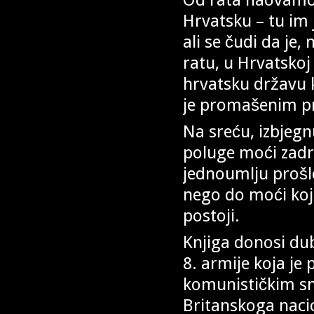
Hrvatsku – tu im 
ali se čudi da je,
ratu, u Hrvatskoj s
hrvatsku državu k
je promašenim pro
Na sreću, izbjegnu
poluge moći zadrža
jednoumlju prošlo
nego do moći koj
postoji.
Knjiga donosi dub
8. armije koja je
komunističkim sn
Britanskoga nacio