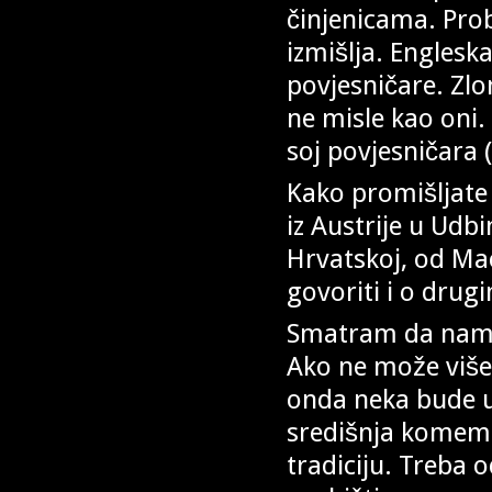
činjenicama. Prob
izmišlja. Engleska
povjesničare. Zlo
ne misle kao oni.
soj povjesničara (
Kako promišljate 
iz Austrije u Udb
Hrvatskoj, od Mac
govoriti i o dru
Smatram da nam 
Ako ne može više 
onda neka bude u 
središnja komemo
tradiciju. Treba