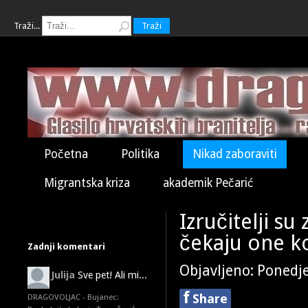
Traži...
Traži
Početna
Politika
Nikad zaboraviti
Migrantska kriza
akademik Pečarić
Izručitelji su
čekaju one ko
Zadnji komentari
Objavljeno: Ponedje
Julija
Sve pet! Ali mi...
f
Share
DRAGOVOLJAC - Bujanec: