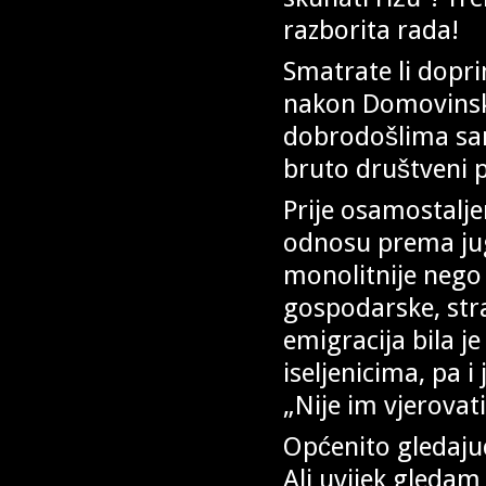
razborita rada!
Smatrate li dopri
nakon Domovinsk
dobrodošlima sam
bruto društveni 
Prije osamostaljen
odnosu prema jug
monolitnije nego 
gospodarske, stra
emigracija bila j
iseljenicima, pa 
„Nije im vjerovat
Općenito gledajuć
Ali uvijek gledam