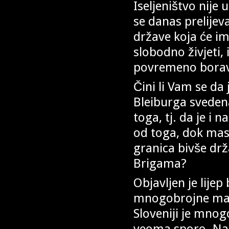
Iseljeništvo nije 
se danas prelijev
države koja će im
slobodno živjeti, 
povremeno boravi
Čini li Vam se d
Bleiburga svedena
toga, tj. da je i n
od toga, dok mas
granica bivše dr
Brigama?
Objavljen je lijep
mnogobrojne mas
Sloveniji je mnogo
veoma sporo. Nam