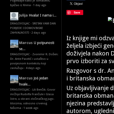
Pogledajte kako je Tomašević
bježao iz Knina
·
1 day ago
Save
Julija
Hvala! I nama i...
DRAGOVOLJAC - SRETAN VAM DAN
POBJEDE I DOMOVINSKE
ZAHVALNOSTI
·
2 days ago
Iz knjige mi odzv
Marcus
U potpunosti
željela izbjeći ge
se...
doživjela nakon 
DRAGOVOLJAC - Zvonimir R. Došen:
Dr. Ante Pavelić i ustaštvo u
prvo izboriti za s
povijesnom kontekstu koji
zaslužuju
·
4 days ago
Razgovor s dr. A
i britanska obman
Marcus
Još jedan
hvale...
Uz objavljivanje d
DRAGOVOLJAC - Lili Benčik: Govor
britanska obmana 
mržnje Rudolfa Frančule i Glasa
Istre, u obrani zločinačkog jugo-
njezina predstavl
titoizma, odnosno crvenog
fašizma
·
1 week ago
autorom, ugledn