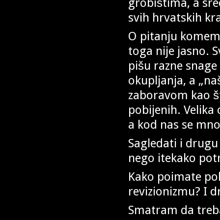
grobištima, a sr
svih hrvatskih kra
O pitanju komemo
toga nije jasno. 
pišu razne snage 
okupljanja, a „naš
zaboravom kao št
pobijenih. Velika
a kod nas se mnog
Sagledati i drugu
nego itekako pot
Kako poimate pol
revizionizmu? I d
Smatram da treba