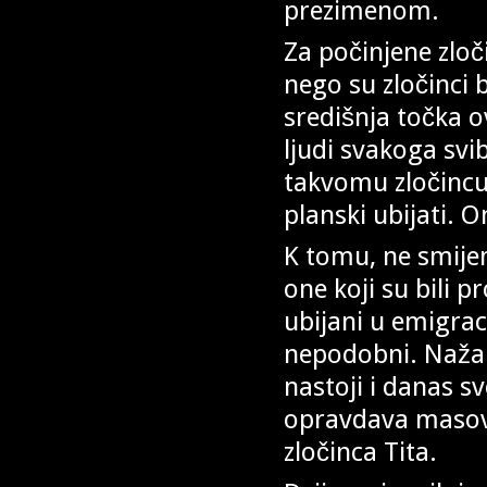
prezimenom.
Za počinjene zloč
nego su zločinci 
središnja točka o
ljudi svakoga svi
takvomu zločincu
planski ubijati. On
K tomu, ne smije
one koji su bili p
ubijani u emigrac
nepodobni. Nažalo
nastoji i danas s
opravdava masovna
zločinca Tita.