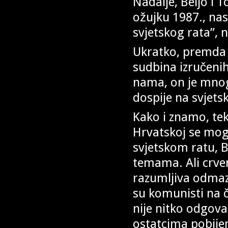
Nadalje, Beljo i T
ožujku 1987., nas
svjetskog rata”, 
Ukratko, premda T
sudbina izručenih
nama, on je mnog
dospije na svjets
Kako i znamo, tek
Hrvatskoj se mog
svjetskom ratu, 
temama. Ali crveni
razumljiva odmazd
su komunisti na č
nije nitko odgova
ostatcima pobije