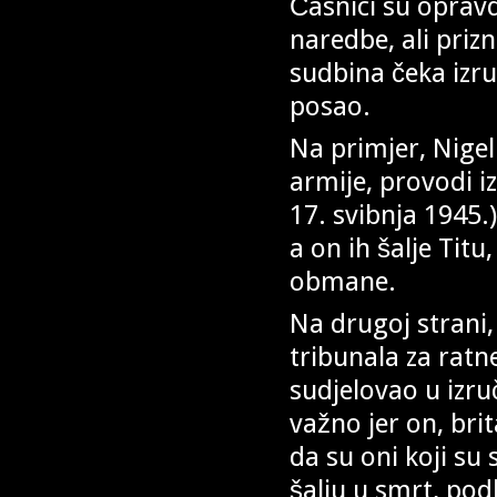
Časnici su opravd
naredbe, ali priz
sudbina čeka izru
posao.
Na primjer, Nigel
armije, provodi i
17. svibnja 1945.
a on ih šalje Titu
obmane.
Na drugoj strani,
tribunala za ratn
sudjelovao u izru
važno jer on, brit
da su oni koji su 
šalju u smrt, pod