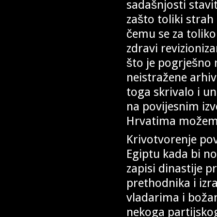
sadašnjosti stavi
zašto toliki stra
čemu se za toliko 
zdravi revizionizam
što je pogrješno 
neistražene arhi
toga skrivalo i u
na povijesnim izv
Hrvatima možemo č
Krivotvorenje pov
Egiptu kada bi no
zapisi dinastije pr
prethodnika i iz
vladarima i božan
nekoga partijskog