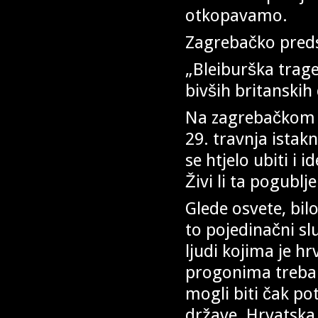
otkopavamo.
Zagrebačko preds
„Bleiburška trag
bivših britanskih
Na zagrebačkom p
29. travnja istakn
se htjelo ubiti i 
Živi li ta pogublj
Glede osvete, bil
to pojedinačni sl
ljudi kojima je h
progonima trebalo 
mogli biti čak pot
države. Hrvatska