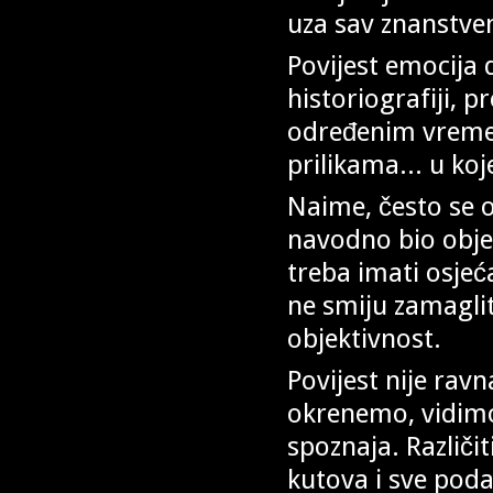
uza sav znanstveni
Povijest emocija 
historiografiji, 
određenim vreme
prilikama... u koj
Naime, često se o
navodno bio objek
treba imati osjeća
ne smiju zamaglit
objektivnost.
Povijest nije rav
okrenemo, vidimo 
spoznaja. Različit
kutova i sve poda