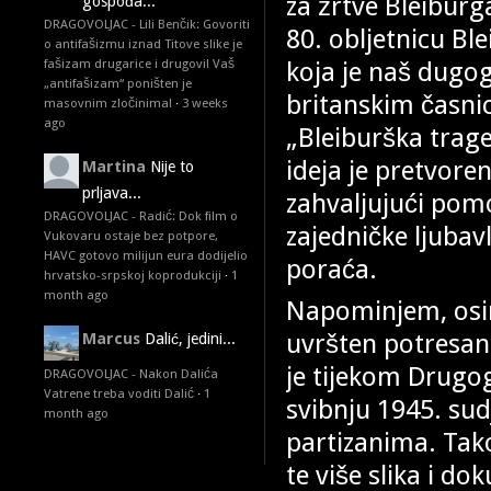
za žrtve Bleiburga
gospođa...
DRAGOVOLJAC - Lili Benčik: Govoriti
80. obljetnicu Ble
o antifašizmu iznad Titove slike je
koja je naš dugog
fašizam drugarice i drugovi! Vaš
„antifašizam“ poništen je
britanskim časnic
masovnim zločinima!
·
3 weeks
ago
„Bleiburška trage
ideja je pretvoren
Martina
Nije to
prljava...
zahvaljujući pomoć
DRAGOVOLJAC - Radić: Dok film o
zajedničke ljubavl
Vukovaru ostaje bez potpore,
HAVC gotovo milijun eura dodijelio
poraća.
hrvatsko-srpskoj koprodukciji
·
1
month ago
Napominjem, osim
uvršten potresan 
Marcus
Dalić, jedini...
je tijekom Drugog
DRAGOVOLJAC - Nakon Dalića
Vatrene treba voditi Dalić
·
1
svibnju 1945. su
month ago
partizanima. Tako
te više slika i d