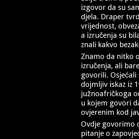
izgovor da su sa
djela. Draper tvr
vrijednost, obvez
a izručenja su bil
znali kakvo bezako
Znamo da nitko o
izručenja, ali ba
govorili. Osjećali
dojmljiv iskaz iz
južnoafričkoga o
u kojem govori d
ovjerenim kod javn
Ovdje govorimo o 
pitanje o zapovje