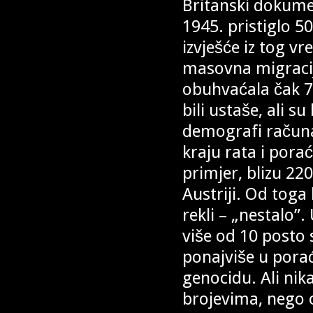
Britanski dokumen
1945. pristiglo 5
izvješće iz tog v
masovna migracij
obuhvaćala čak 7
bili ustaše, ali s
demografi računaj
kraju rata i pora
primjer, blizu 22
Austriji. Od toga 
rekli – „nestalo”
više od 10 posto 
ponajviše u porać
genocidu. Ali nika
brojevima, nego 