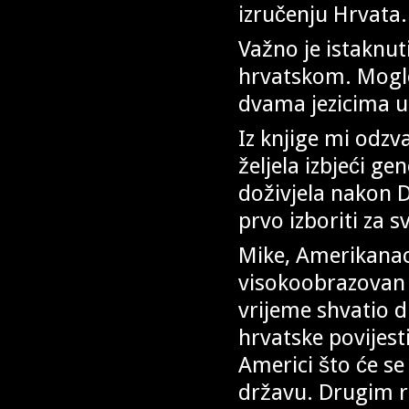
izručenju Hrvata.
Važno je istaknut
hrvatskom. Moglo 
dvama jezicima u
Iz knjige mi odzv
željela izbjeći ge
doživjela nakon 
prvo izboriti za s
Mike, Amerikanac 
visokoobrazovan 
vrijeme shvatio d
hrvatske povijest
Americi što će se
državu. Drugim r