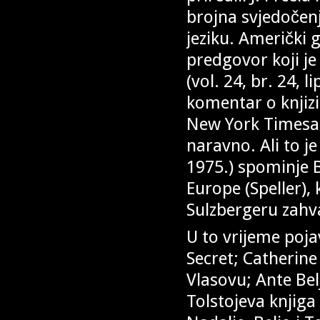
brojna svjedočenj
jeziku. Američki 
predgovor koji je
(vol. 24, br. 24, l
komentar o knjizi
New York Timesa,
naravno. Ali to j
1975.) spominje B
Europe (Speller),
Sulzbergeru zahv
U to vrijeme pojav
Secret; Catherine
Vlasovu; Ante Be
Tolstojeva knjiga