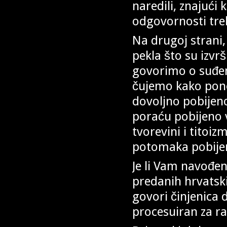
naredili, znajući 
odgovornosti tre
Na drugoj strani, 
pekla što su izvrš
govorimo o suđenj
čujemo kako ponek
dovoljno pobijeno!
poraću pobijeno v
tvorevini i titoiz
potomaka pobijeni
Je li Vam navođe
predanih hrvatskih
govori činjenica d
procesuiran za ra