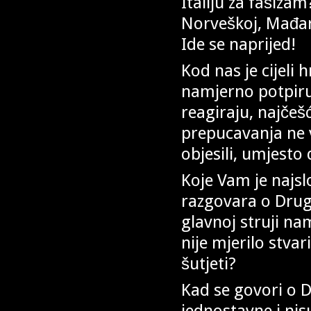
Italiju za fašizam
Norveškoj, Mađars
Ide se naprijed!
Kod nas je cijeli
namjerno potpiruj
reagiraju, najčeš
prepucavanja ne v
objesili, umjesto
Koje Vam je najsl
razgovara o Drug
glavnoj struji na
nije mjerilo stvar
šutjeti?
Kad se govori o 
jednostavne i nisu