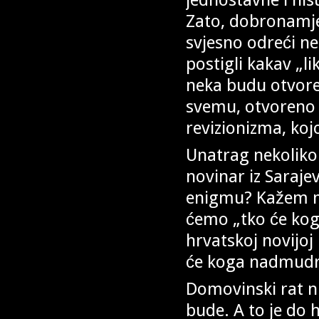
Zato, dobronamjern
svjesno odreći ne
postigli kakav „li
neka budu otvoren
svemu, otvoreno p
revizionizma, ko
Unatrag nekoliko
novinar iz Saraje
enigmu? Kažem m
ćemo „tko će koga
hrvatskoj novijoj 
će koga nadmudrit
Domovinski rat ni
bude. A to je do h