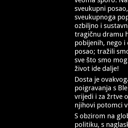
sveukupni posao, 
sveukupnoga popi
ozbiljno i sustav
tragičnu dramu 
pobijenih, nego i
posao; tražili sm
sve što smo mogl
život ide dalje!
Dosta je ovakvog
poigravanja s Ble
vrijedi i za žrtv
njihovi potomci v
S obzirom na glo
politiku, s naglas