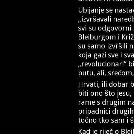
Ubijanje se nastav
„izvršavali nared
svi su odgovorni i
Bleiburgom i Križ
su samo izvršili n
koja gazi sve i s
„revolucionari” bi
putu, ali, srećom
Hrvati, ili dobar 
biti ono što jesu
rame s drugim na
pripadnici drugih
točno tko sam i š
Kad je riječ o Ble