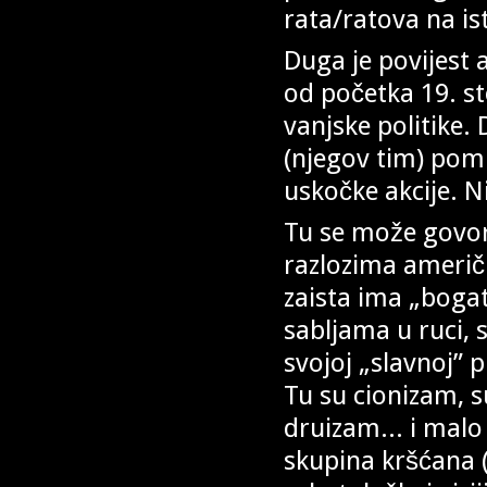
rata/ratova na i
Duga je povijest
od početka 19. st
vanjske politike. 
(njegov tim) pomno
uskočke akcije. N
Tu se može govorit
razlozima američke
zaista ima „bogat
sabljama u ruci, 
svojoj „slavnoj” p
Tu su cionizam, 
druizam... i mal
skupina kršćana (