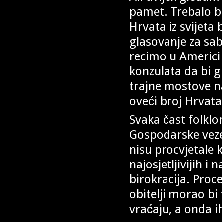
pamet. Trebalo bi
Hrvata iz svijeta
glasovanje za sab
recimo u Americi i
konzulata da bi g
trajne mostove n
oveći broj Hrvata
Svaka čast folklo
Gospodarske veze 
nisu procvjetale 
najosjetljivijih i
birokracija. Proc
obitelji morao bi 
vraćaju, a onda i