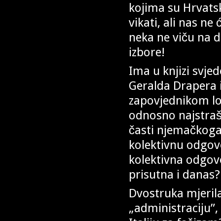
kojima su Hrvatsk
vikati, ali nas ne
neka ne viču na d
izbore!
Ima u knjizi svje
Geralda Drapera 
zapovjednikom lo
odnosno najstraš
časti njemačkoga
kolektivnu odgov
kolektivna odgovo
prisutna i danas?
Dvostruka mjerila
„administraciju”, 