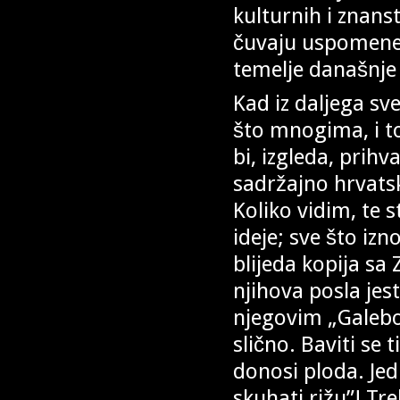
kulturnih i znans
čuvaju uspomene r
temelje današnje 
Kad iz daljega sv
što mnogima, i t
bi, izgleda, prihva
sadržajno hrvats
Koliko vidim, te 
ideje; sve što izno
blijeda kopija sa 
njihova posla jes
njegovim „Galebo
slično. Baviti se
donosi ploda. Jed
skuhati rižu”! Tr