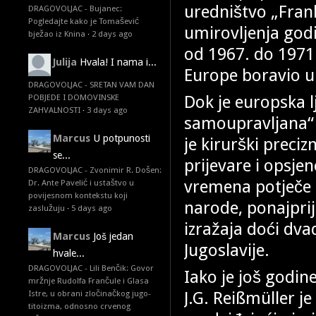
uredništvo „Fran
DRAGOVOLJAC - Bujanec:
Pogledajte kako je Tomašević
umirovljenja godi
bježao iz Knina
·
2 days ago
od 1967. do 1971.
Julija
Hvala! I nama i...
Europe boravio 
DRAGOVOLJAC - SRETAN VAM DAN
Dok je europska l
POBJEDE I DOMOVINSKE
ZAHVALNOSTI
·
3 days ago
samoupravljana“ i
Marcus
U potpunosti
je kirurški preciz
se...
prijevare i opsje
DRAGOVOLJAC - Zvonimir R. Došen:
vremena potječe 
Dr. Ante Pavelić i ustaštvo u
povijesnom kontekstu koji
narode, ponajprij
zaslužuju
·
5 days ago
izražaja doći dva
Marcus
Još jedan
Jugoslavije.
hvale...
DRAGOVOLJAC - Lili Benčik: Govor
Iako je još godin
mržnje Rudolfa Frančule i Glasa
J.G. Reißmüller je
Istre, u obrani zločinačkog jugo-
titoizma, odnosno crvenog