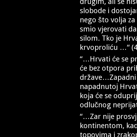
drugim, ali se ni
slobode i dostoj
nego što volja z
smio vjerovati d
silom. Tko je Hrv
krvoproliću …“ (
“…Hrvati će se pri
će bez otpora prih
države…Zapadni s
napadnutoj Hrvats
koja će se odupri
odlučnog neprija
“…Zar nije prosvj
kontinentom, kad
topovima i zrako