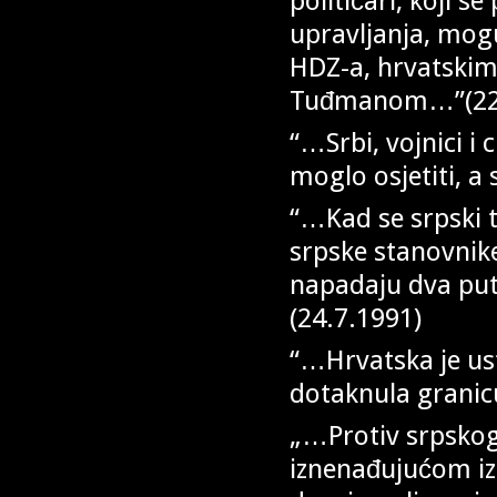
političari, koji s
upravljanja, mogu
HDZ-a, hrvatski
Tuđmanom…”(22.
“…Srbi, vojnici i 
moglo osjetiti, a
“…Kad se srpski te
srpske stanovnik
napadaju dva puta
(24.7.1991)
“…Hrvatska je us
dotaknula granic
„…Protiv srpskog
iznenađujućom izd