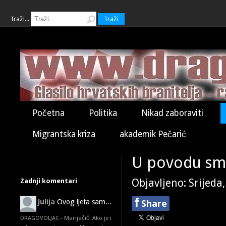
Traži...
Traži
Početna
Politika
Nikad zaboraviti
Migrantska kriza
akademik Pečarić
U povodu smr
Zadnji komentari
Objavljeno: Srijeda
f
Julija
Ovog ljeta sam...
Share
DRAGOVOLJAC - Marijačić: Ako je i