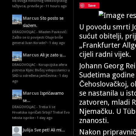
od ovoga notornog velikosrpskog
Save
lažljivca, previše je
·
11 hours ago
Marcus
Sto posto se
U povodu smrti J
slažem.
DRAGOVOLJAC - Mladen Pavković:
sućut obitelji, pr
Zašto se iz povijesti Oluje briše
„Frankfurter Allg
general Ivan Korade?
·
1 day ago
cijeli radni vijek.
Marcus
Ali je zato u...
Johann Georg Reiß
DRAGOVOLJAC - Korupcijska afera
potresa Kijev: Bivšoj veleposlanici u
Sudetima godine 1
SAD-u određena jamčevina
·
1 day
ago
Čehoslovačkoj, ob
se nastanila u is
Marcus
Ispričavamo
zatvoren, mladi 
se...
DRAGOVOLJAC - Treba li se
Njemačku. U Tübin
Hrvatska ispričati Srbiji? Treba! Evo
teksta isprike
·
1 day ago
znanosti.
Nakon pripravnič
Julija
Sve pet! Ali mi...