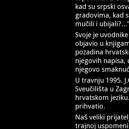
kad su srpski osva
gradovima, kad su
mučili i ubijali?..
Svoje je uvodnike
objavio u knjiga
pozadina hrvatske
njegovih napisa, 
njegovo smaknuć
U travnju 1995. J
Sveučilišta u Za
hrvatskom jeziku. 
prihvatio.
Naš veliki prijat
trajnoj uspomeni