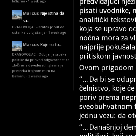
predviđajući njez
fašizma
·
1 week ago
pisati uvodnike, 
Marcus
Nije istina da
analitički tekstovi
su...
koja se upravo od
DRAGOVOLJAC - Kratak je put od
ustanka do bježanja
·
1 week ago
noćna mora za vl
Marcus
Koje su to...
najprije pokušala
pritiskom javnost
DRAGOVOLJAC - Odbijanje srpske
politike da prihvati odgovornost za
Ovom prigodom i
zločine iz devedesetih glavna je
prepreka trajnom miru na
Balkanu
·
3 weeks ago
“…Da bi se oduprl
čelnistvo, koje će
poriv prema nepr
sveobuhvatnom f
jednu vezu: da ot
“…Današnjoj demo