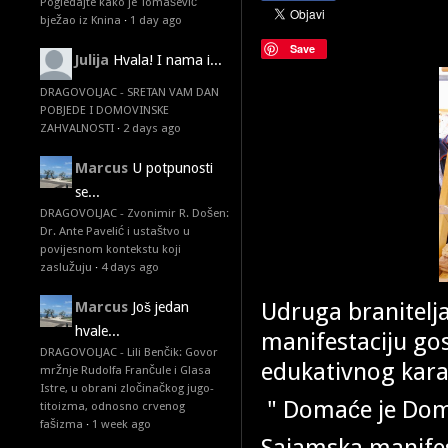
Pogledajte kako je Tomašević
bježao iz Knina
·
1 day ago
Save
Julija
Hvala! I nama i...
DRAGOVOLJAC - SRETAN VAM DAN
POBJEDE I DOMOVINSKE
ZAHVALNOSTI
·
2 days ago
Marcus
U potpunosti
se...
DRAGOVOLJAC - Zvonimir R. Došen:
Dr. Ante Pavelić i ustaštvo u
povijesnom kontekstu koji
zaslužuju
·
4 days ago
Udruga branitelj
Marcus
Još jedan
hvale...
manifestaciju go
DRAGOVOLJAC - Lili Benčik: Govor
edukativnog kara
mržnje Rudolfa Frančule i Glasa
Istre, u obrani zločinačkog jugo-
" Domaće je Doma
titoizma, odnosno crvenog
fašizma
·
1 week ago
Sajamska manifes