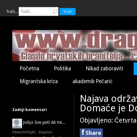
Traži...
Traži
Početna
Politika
Nikad zaboraviti
Migrantska kriza
akademik Pečarić
Najava održa
Domaće je Do
Zadnji komentari
Objavljeno: Četvrt
Julija
Sve pet! Ali mi...
f
Share
DRAGOVOLJAC - Bujanec: