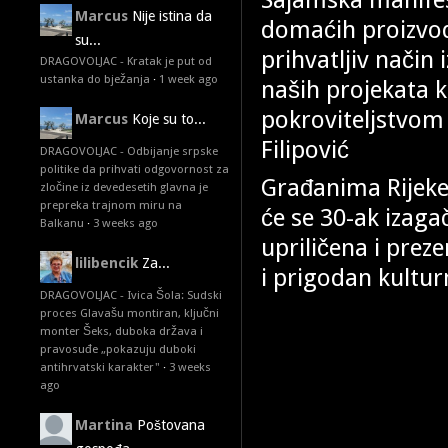
Marcus
Nije istina da
domaćih proizvod
su...
prihvatljiv način 
DRAGOVOLJAC - Kratak je put od
ustanka do bježanja
·
1 week ago
naših projekata k
pokroviteljstvom
Marcus
Koje su to...
Filipović
DRAGOVOLJAC - Odbijanje srpske
politike da prihvati odgovornost za
Građanima Rijeke
zločine iz devedesetih glavna je
prepreka trajnom miru na
će se 30-ak izaga
Balkanu
·
3 weeks ago
upriličena i preze
lilibencik
Za...
i prigodan kultur
DRAGOVOLJAC - Ivica Šola: Sudski
proces Glavašu montiran, ključni
monter Šeks, duboka država i
pravosuđe „pokazuju duboki
antihrvatski karakter"
·
3 weeks
ago
Martina
Poštovana