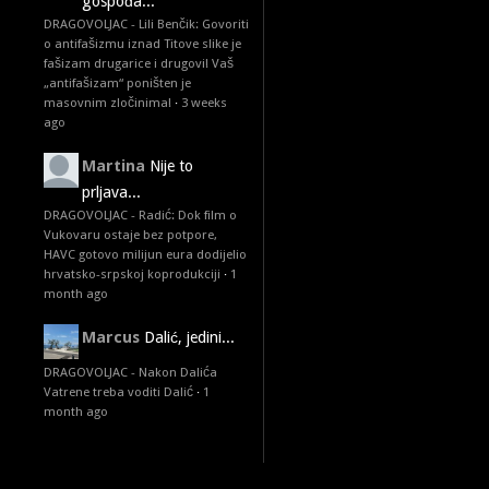
gospođa...
DRAGOVOLJAC - Lili Benčik: Govoriti
o antifašizmu iznad Titove slike je
fašizam drugarice i drugovi! Vaš
„antifašizam“ poništen je
masovnim zločinima!
·
3 weeks
ago
Martina
Nije to
prljava...
DRAGOVOLJAC - Radić: Dok film o
Vukovaru ostaje bez potpore,
HAVC gotovo milijun eura dodijelio
hrvatsko-srpskoj koprodukciji
·
1
month ago
Marcus
Dalić, jedini...
DRAGOVOLJAC - Nakon Dalića
Vatrene treba voditi Dalić
·
1
month ago