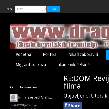
Traži...
Traži
Početna
Politika
Nikad zaboraviti
Migrantska kriza
akademik Pečarić
RE:DOM Revi
filma
Zadnji komentari
Objavljeno: Utorak,
Julija
Sve pet! Ali mi...
f
Share
DRAGOVOLJAC - Bujanec: