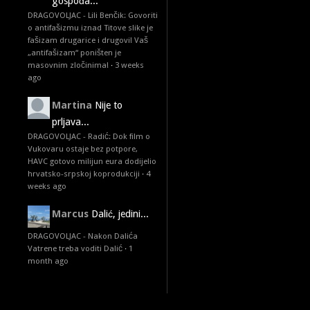
gospođa...
DRAGOVOLJAC - Lili Benčik: Govoriti
o antifašizmu iznad Titove slike je
fašizam drugarice i drugovi! Vaš
„antifašizam“ poništen je
masovnim zločinima!
·
3 weeks
ago
Martina
Nije to
prljava...
DRAGOVOLJAC - Radić: Dok film o
Vukovaru ostaje bez potpore,
HAVC gotovo milijun eura dodijelio
hrvatsko-srpskoj koprodukciji
·
4
weeks ago
Marcus
Dalić, jedini...
DRAGOVOLJAC - Nakon Dalića
Vatrene treba voditi Dalić
·
1
month ago