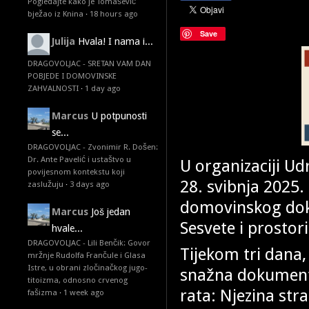
Pogledajte kako je Tomašević
bježao iz Knina
·
18 hours ago
Save
Julija
Hvala! I nama i...
DRAGOVOLJAC - SRETAN VAM DAN
POBJEDE I DOMOVINSKE
ZAHVALNOSTI
·
1 day ago
Marcus
U potpunosti
se...
DRAGOVOLJAC - Zvonimir R. Došen:
Dr. Ante Pavelić i ustaštvo u
U organizaciji Ud
povijesnom kontekstu koji
28. svibnja 2025
zaslužuju
·
3 days ago
domovinskog dok
Marcus
Još jedan
Sesvete i prostor
hvale...
DRAGOVOLJAC - Lili Benčik: Govor
Tijekom tri dana, 
mržnje Rudolfa Frančule i Glasa
Istre, u obrani zločinačkog jugo-
snažna dokumen
titoizma, odnosno crvenog
rata: Njezina str
fašizma
·
1 week ago