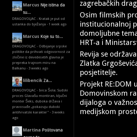
zagrebačkih drag
Marcus
Nije istina da
su...
Osim filmskih proj
DRAGOVOLJAC - Kratak je put od
institucionalnoj
ustanka do bježanja
·
1 week ago
domoljubne temat
Marcus
Koje su to...
HRT-a i Ministars
DRAGOVOLJAC - Odbijanje srpske
Revija se održav
politike da prihvati odgovornost za
zločine iz devedesetih glavna je
Zlatka Grgoševića
prepreka trajnom miru na
Balkanu
·
3 weeks ago
posjetitelje.
lilibencik
Za...
Projekt RE:DOM u
DRAGOVOLJAC - Ivica Šola: Sudski
Domovinskom ratu
proces Glavašu montiran, ključni
dijaloga o važn
monter Šeks, duboka država i
pravosuđe „pokazuju duboki
medijskom prost
antihrvatski karakter"
·
3 weeks
ago
Martina
Poštovana