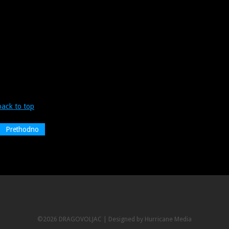
back to top
Prethodno
©2026 DRAGOVOLJAC |
Designed by Hurricane
Media