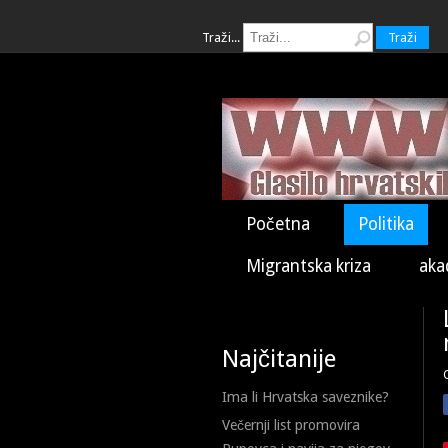
Traži...
Traži
Početna
Politika
Migrantska kriza
aka
Najčitanije
Ima li Hrvatska saveznike?
Večernji list promovira