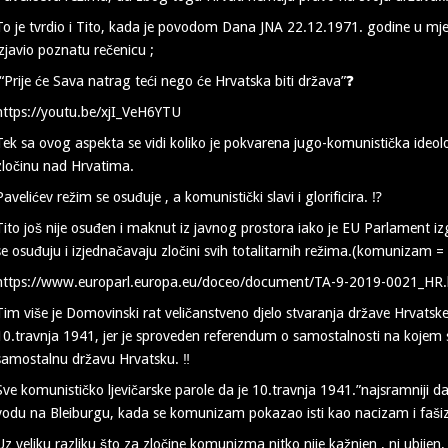
To je tvrdio i Tito, kada je povodom Dana JNA 22.12.1971. godine u mj
izjavio poznatu rečenicu ;
“Prije će Sava natrag teći nego će Hrvatska biti država”❓
https://youtu.be/xjI_VeH6YTU
Tek sa ovog aspekta se vidi koliko je pokvarena jugo-komunistička ideologi
zločinu nad Hrvatima.
Pavelićev režim se osuđuje , a komunistički slavi i glorificira. ⁉️
Tito još nije osuđen i maknut iz javnog prostora iako je EU Parlament i
se osuđuju i izjednačavaju zločini svih totalitarnih režima.(komunizam
https://www.europarl.europa.eu/doceo/document/TA-9-2019-0021_HR.
Tim više je Domovinski rat veličanstveno djelo stvaranja države Hrvatske
10.travnja 1941, jer je sproveden referendum o samostalnosti na kojem s
samostalnu državu Hrvatsku. ‼️
Sve komunističko ljevičarske parole da je 10.travnja 1941.”najsramniji da
vodu na Bleiburgu, kada se komunizam pokazao isti kao nacizam i faš
Uz veliku razliku što za zločine komunizma nitko nije kažnjen , ni ubijen,