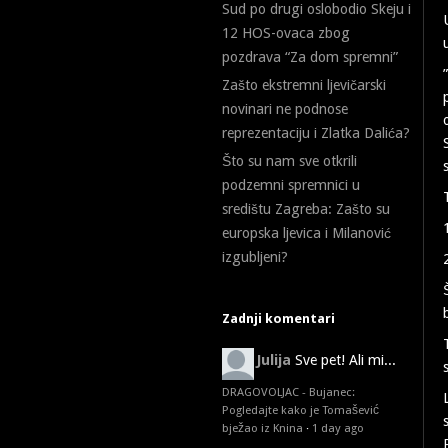
Sud po drugi oslobodio Skeju i
12 HOS-ovaca zbog
pozdrava “Za dom spremni”
Zašto ekstremni ljevičarski
novinari ne podnose
reprezentaciju i Zlatka Dalića?
Što su nam sve otkrili
podzemni spremnici u
središtu Zagreba: Zašto su
europska ljevica i Milanović
izgubljeni?
Zadnji komentari
Julija
Sve pet! Ali mi...
DRAGOVOLJAC - Bujanec:
Pogledajte kako je Tomašević
bježao iz Knina
·
1 day ago