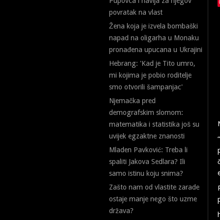
Pupovca i navija za njegov
povratak na vlast
Žena koja je izvela bombaški
napad na oligarha u Monaku
pronađena upucana u Ukrajini
Hebrang: 'Kad je Tito umro,
mi kojima je pobio roditelje
smo otvorili šampanjac'
Njemačka pred
demografskim slomom:
matematika i statistika još su
uvijek egzaktne znanosti
Mladen Pavković: Treba li
spaliti Jakova Sedlara? Ili
samo istinu koju snima?
Zašto nam od vlastite zarade
ostaje manje nego što uzme
država?