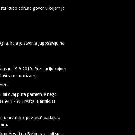
estu Rudo održao govor u kojem je
ja, koja je stvorila Jugoslaviju na
zglasao 19.9 2019. Rezoluciju kojom
 = fašizam= nacizam)
html
, ali ovaj puta pametnije nego
e 94,17 % Hrvata izjasnilo sa
n u hrvatskoj povijesti” padaju u
izam.
 kao Hrvati na Bleiburgu, koji su sa