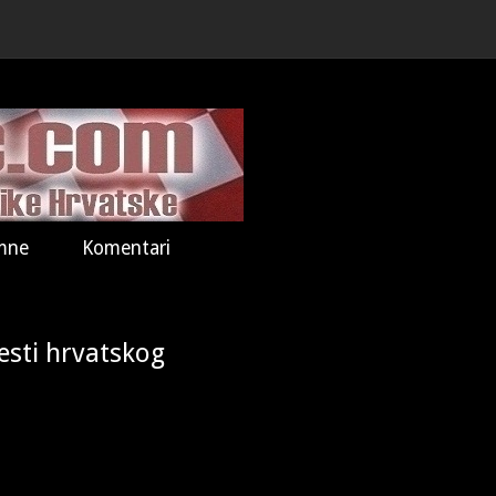
mne
Komentari
jesti hrvatskog