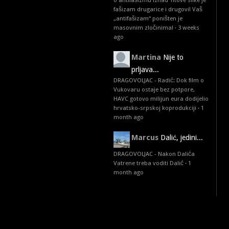
o antifašizmu iznad Titove slike je
fašizam drugarice i drugovi! Vaš
„antifašizam“ poništen je
masovnim zločinima!
·
3 weeks
ago
Martina
Nije to
prljava...
DRAGOVOLJAC - Radić: Dok film o
Vukovaru ostaje bez potpore,
HAVC gotovo milijun eura dodijelio
hrvatsko-srpskoj koprodukciji
·
1
month ago
Marcus
Dalić, jedini...
DRAGOVOLJAC - Nakon Dalića
Vatrene treba voditi Dalić
·
1
month ago