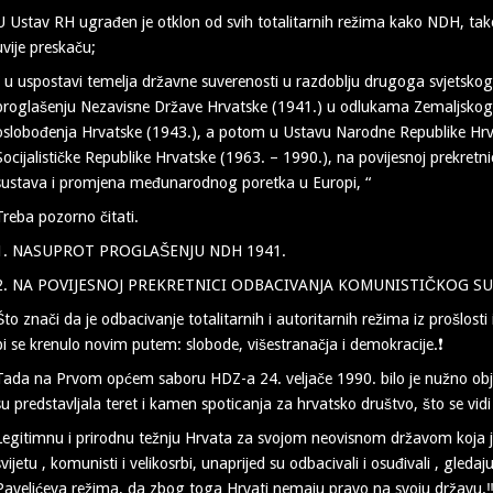
U Ustav RH ugrađen je otklon od svih totalitarnih režima kako NDH, ta
uvije preskaču;
” u uspostavi temelja državne suverenosti u razdoblju drugoga svjetskog
proglašenju Nezavisne Države Hrvatske (1941.) u odlukama Zemaljskoga
oslobođenja Hrvatske (1943.), a potom u Ustavu Narodne Republike Hrvat
Socijalističke Republike Hrvatske (1963. – 1990.), na povijesnoj prekret
sustava i promjena međunarodnog poretka u Europi, “
Treba pozorno čitati.
1. NASUPROT PROGLAŠENJU NDH 1941.
2. NA POVIJESNOJ PREKRETNICI ODBACIVANJA KOMUNISTIČKOG S
Što znači da je odbacivanje totalitarnih i autoritarnih režima iz prošlosti 
bi se krenulo novim putem: slobode, višestranačja i demokracije.❗️
Tada na Prvom općem saboru HDZ-a 24. veljače 1990. bilo je nužno objas
su predstavljala teret i kamen spoticanja za hrvatsko društvo, što se vidi
Legitimnu i prirodnu težnju Hrvata za svojom neovisnom državom koja 
svijetu , komunisti i velikosrbi, unaprijed su odbacivali i osuđivali , gled
Pavelićeva režima, da zbog toga Hrvati nemaju pravo na svoju državu.‼