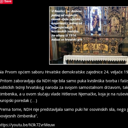
Save
Na Prvom općem saboru Hrvatske demokratske zajednice 24. veljače 199
“Pritom zaboravljaju da NDH nije bila samo puka kvislinška tvorba i fašist
političkih težnji hrvatskog naroda za svojom samostalnom državom, ta
čimbenika, a u ovom slučaju vlade Hitlerove Njemačke, koja je na ruševi
europski poredak (…)
Prema tome, NDH nije predstavljala samo puki hir osovinskih sila, nego j
povijesnih čimbenika”.
https://youtu.be/N3k7ZvrMeuw