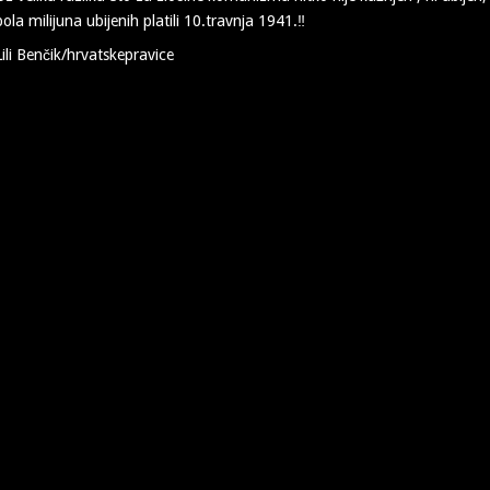
pola milijuna ubijenih platili 10.travnja 1941.‼️
Lili Benčik/hrvatskepravice