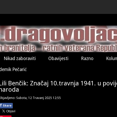
Nikad zaboraviti
Obavijesti
Razno
Kolu
demik Pečarić
Lili Benčik: Značaj 10.travnja 1941. u povi
naroda
Objavljeno: Subota, 12 Travanj 2025 12:55
f
Share