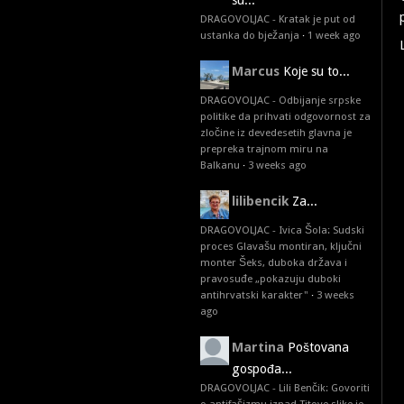
su...
DRAGOVOLJAC - Kratak je put od
ustanka do bježanja
·
1 week ago
Marcus
Koje su to...
DRAGOVOLJAC - Odbijanje srpske
politike da prihvati odgovornost za
zločine iz devedesetih glavna je
prepreka trajnom miru na
Balkanu
·
3 weeks ago
lilibencik
Za...
DRAGOVOLJAC - Ivica Šola: Sudski
proces Glavašu montiran, ključni
monter Šeks, duboka država i
pravosuđe „pokazuju duboki
antihrvatski karakter"
·
3 weeks
ago
Martina
Poštovana
gospođa...
DRAGOVOLJAC - Lili Benčik: Govoriti