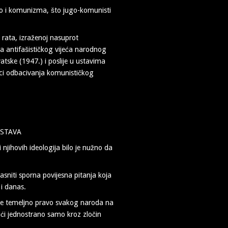
ko i komunizma, što jugo-komunisti
 rata, izraženoj nasuprot
 antifašističkog vijeća narodnog
ske (1947.) i poslije u ustavima
nici odbacivanja komunističkog
USTAVA
i njihovih ideologija bilo je nužno da
niti sporna povijesna pitanja koja
 i danas.
je temeljno pravo svakog naroda na
ajući jednostrano samo kroz zločin
️