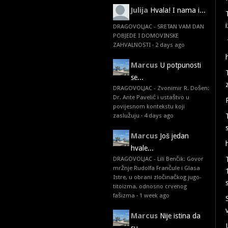
Julija
Hvala! I nama i...
DRAGOVOLJAC - SRETAN VAM DAN
POBJEDE I DOMOVINSKE
ZAHVALNOSTI
·
2 days ago
Marcus
U potpunosti
se...
DRAGOVOLJAC - Zvonimir R. Došen:
Dr. Ante Pavelić i ustaštvo u
povijesnom kontekstu koji
zaslužuju
·
4 days ago
Marcus
Još jedan
hvale...
DRAGOVOLJAC - Lili Benčik: Govor
mržnje Rudolfa Frančule i Glasa
Istre, u obrani zločinačkog jugo-
titoizma, odnosno crvenog
fašizma
·
1 week ago
Marcus
Nije istina da