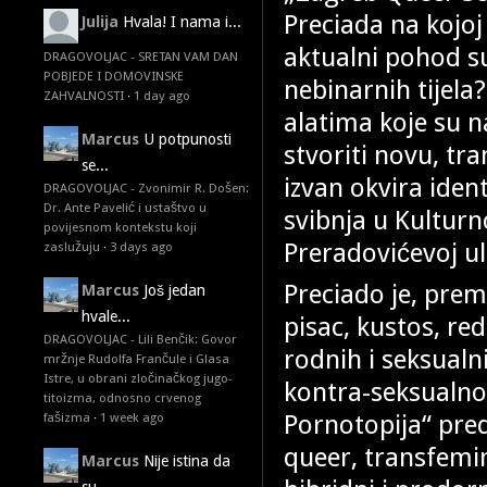
Preciada na kojoj
Julija
Hvala! I nama i...
aktualni pohod s
DRAGOVOLJAC - SRETAN VAM DAN
POBJEDE I DOMOVINSKE
nebinarnih tijela?
ZAHVALNOSTI
·
1 day ago
alatima koje su n
Marcus
U potpunosti
stvoriti novu, tr
se...
izvan okvira ident
DRAGOVOLJAC - Zvonimir R. Došen:
Dr. Ante Pavelić i ustaštvo u
svibnja u Kultur
povijesnom kontekstu koji
Preradovićevoj uli
zaslužuju
·
3 days ago
Preciado je, pre
Marcus
Još jedan
hvale...
pisac, kustos, re
DRAGOVOLJAC - Lili Benčik: Govor
rodnih i seksualn
mržnje Rudolfa Frančule i Glasa
Istre, u obrani zločinačkog jugo-
kontra-seksualnost
titoizma, odnosno crvenog
Pornotopija“ pre
fašizma
·
1 week ago
queer, transfemin
Marcus
Nije istina da