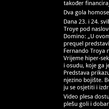
također financira
Dva gola homosek
Dana 23. i 24. sv
Troye pod naslov
Domino: „U ovom 
prequel predstav
Fernando Troya na
Vrijeme hiper-sek
i osudu, koje ga j
Predstava prikazu
njezino bojište. 
ju se osjetiti i izd
Video plesa dost
plešu goli i doba