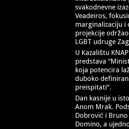
svakodnevne izaz
Veadeiros, fokusir
marginalizaciju
projekcije održ
LGBT udruge Zagr
U Kazalištu KNAP
predstava “Minist
koja potencira la
duboko definirana
preispitati“.
Dan kasnije u ist
Anom Mrak. Pods
Dobrović i Bruno 
Domino, a ujedno 