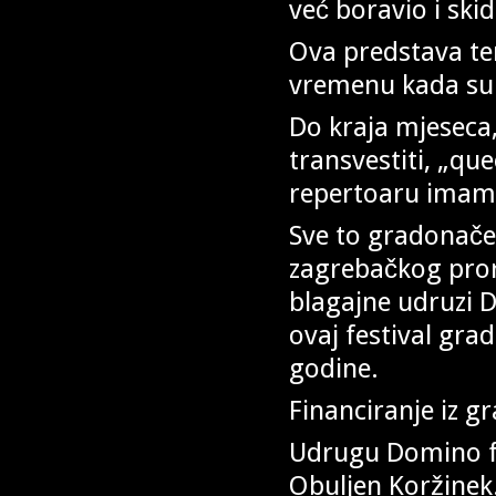
već boravio i ski
Ova predstava tem
vremenu kada su z
Do kraja mjeseca
transvestiti, „que
repertoaru imam
Sve to gradonačel
zagrebačkog pror
blagajne udruzi D
ovaj festival gr
godine.
Financiranje iz g
Udrugu Domino fin
Obuljen Koržinek.