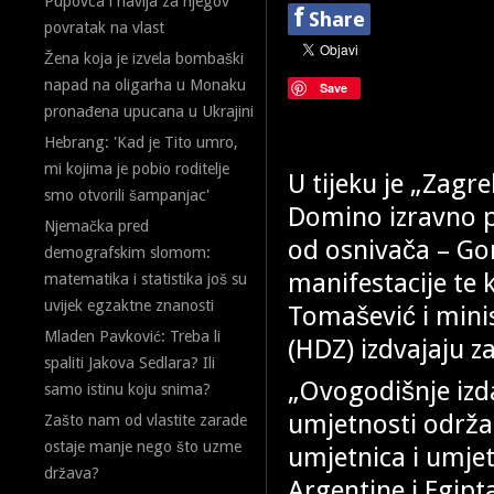
Pupovca i navija za njegov
f
Share
povratak na vlast
Žena koja je izvela bombaški
napad na oligarha u Monaku
Save
pronađena upucana u Ukrajini
Hebrang: 'Kad je Tito umro,
mi kojima je pobio roditelje
U tijeku je „Zagr
smo otvorili šampanjac'
Domino izravno 
Njemačka pred
od osnivača – G
demografskim slomom:
manifestacije te
matematika i statistika još su
uvijek egzaktne znanosti
Tomašević i minis
Mladen Pavković: Treba li
(HDZ) izdvajaju 
spaliti Jakova Sedlara? Ili
„Ovogodišnje iz
samo istinu koju snima?
umjetnosti održat
Zašto nam od vlastite zarade
ostaje manje nego što uzme
umjetnica i umjet
država?
Argentine i Egipt