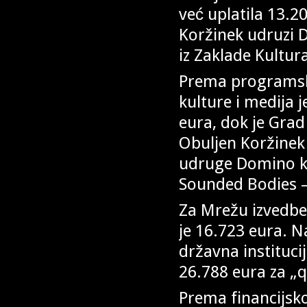
već uplatila 13.2
Koržinek udruzi D
iz Zaklade Kultur
Prema programsko
kulture i medija 
eura, dok je Grad
Obuljen Koržinek 
udruge Domino kr
Sounded Bodies –
Za Mrežu izvedbe
je 16.723 eura. N
državna institucij
26.788 eura za „
Prema financijsk