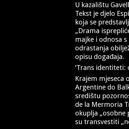
U kazalištu Gavel
Tekst je djelo Es
koja se predstavl
„Drama isprepliće
majke i odnosa s
odrastanja obilj
opisu događaja.
‘Trans identiteti:
Krajem mjeseca od
Argentine do Balk
središtu pozornos
de la Mermoria T
okuplja „osobne p
su transvestiti „