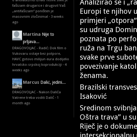
Analizirao se i „
o antifašizmu iznad Titove slike je
fašizam drugarice i drugovi! Vaš
Europi te njihov u
„antifašizam“ poništen je
masovnim zločinima!
·
3 weeks
primjeri „otpora
ago
su udruga Domino 
Martina
Nije to
poznata po perfo
prljava...
ruža na Trgu bana
DRAGOVOLJAC - Radić: Dok film o
Vukovaru ostaje bez potpore,
svake prve subote
HAVC gotovo milijun eura dodijelio
povezivanje katol
hrvatsko-srpskoj koprodukciji
·
4
weeks ago
ženama.
Marcus
Dalić, jedini...
Brazilski transve
DRAGOVOLJAC - Nakon Dalića
Isaković
Vatrene treba voditi Dalić
·
1
month ago
Sredinom svibnja 
Oštra trava” u su
Riječ je o dokume
intersekcionalnu 