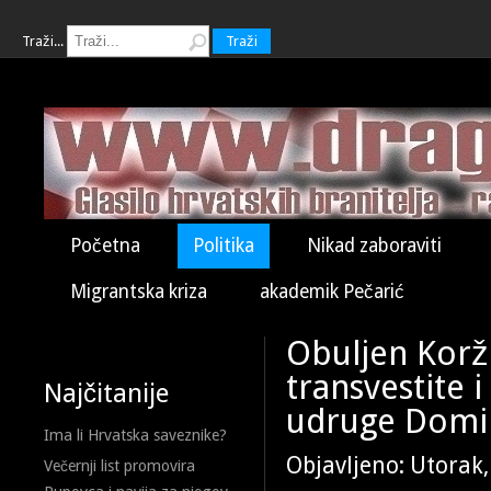
Traži...
Traži
Početna
Politika
Nikad zaboraviti
Migrantska kriza
akademik Pečarić
Obuljen Korži
transvestite 
Najčitanije
udruge Domi
Ima li Hrvatska saveznike?
Objavljeno: Utorak,
Večernji list promovira