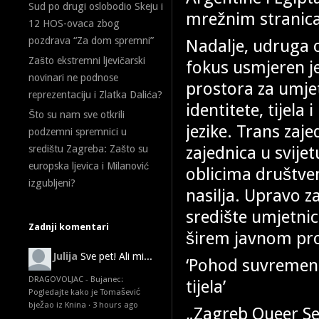
Sud po drugi oslobodio Skeju i
mrežnim stranic
12 HOS-ovaca zbog
pozdrava “Za dom spremni”
Nadalje, udruga 
Zašto ekstremni ljevičarski
fokus usmjeren je
novinari ne podnose
prostora za umjet
reprezentaciju i Zlatka Dalića?
identitete, tijela
Što su nam sve otkrili
jezike. Trans zaje
podzemni spremnici u
zajednica u svije
središtu Zagreba: Zašto su
europska ljevica i Milanović
oblicima društven
izgubljeni?
nasilja. Upravo z
središte umjetnice
Zadnji komentari
širem javnom pro
Julija
Sve pet! Ali mi...
‘Pohod suvremeno
DRAGOVOLJAC - Bujanec:
tijela’
Pogledajte kako je Tomašević
bježao iz Knina
·
3 hours ago
„Zagreb Queer Sez