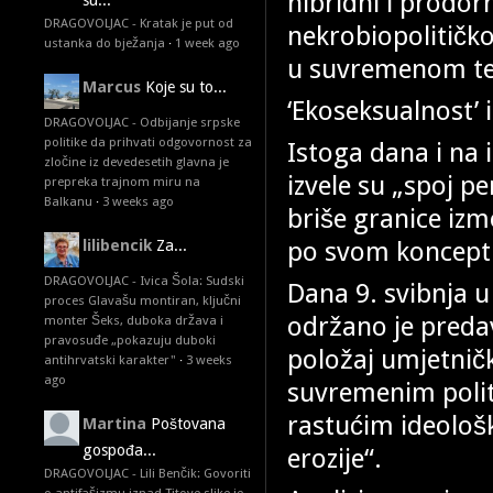
hibridni i prodorn
su...
DRAGOVOLJAC - Kratak je put od
nekrobiopolitičk
ustanka do bježanja
·
1 week ago
u suvremenom te
Marcus
Koje su to...
‘Ekoseksualnost’ i
DRAGOVOLJAC - Odbijanje srpske
politike da prihvati odgovornost za
Istoga dana i na 
zločine iz devedesetih glavna je
izvele su „spoj pe
prepreka trajnom miru na
Balkanu
·
3 weeks ago
briše granice izme
po svom konceptu
lilibencik
Za...
DRAGOVOLJAC - Ivica Šola: Sudski
Dana 9. svibnja u
proces Glavašu montiran, ključni
održano je preda
monter Šeks, duboka država i
pravosuđe „pokazuju duboki
položaj umjetničk
antihrvatski karakter"
·
3 weeks
ago
suvremenim polit
rastućim ideološ
Martina
Poštovana
gospođa...
erozije“.
DRAGOVOLJAC - Lili Benčik: Govoriti