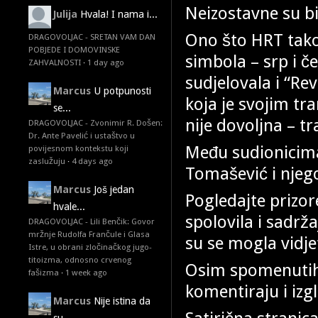
Neizostavne su bi
Julija
Hvala! I nama i...
Ono što HRT takođe
DRAGOVOLJAC - SRETAN VAM DAN
POBJEDE I DOMOVINSKE
simbola – srp i č
ZAHVALNOSTI
·
1 day ago
sudjelovala i “Re
Marcus
U potpunosti
koja je svojim tr
se...
nije dovoljna – tr
DRAGOVOLJAC - Zvonimir R. Došen:
Dr. Ante Pavelić i ustaštvo u
Među sudionicima
povijesnom kontekstu koji
zaslužuju
·
4 days ago
Tomašević i njeg
Marcus
Još jedan
Pogledajte prizo
hvale...
spolovila i sadrž
DRAGOVOLJAC - Lili Benčik: Govor
mržnje Rudolfa Frančule i Glasa
su se mogla vidjet
Istre, u obrani zločinačkog jugo-
titoizma, odnosno crvenog
Osim spomenutih
fašizma
·
1 week ago
komentiraju i izg
Marcus
Nije istina da