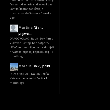
o antifašizmu iznad Titove slike je
fašizam drugarice i drugovi! Vaš
„antifašizam“ poništen je
masovnim zločinima!
·
3 weeks
ago
Martina
Nije to
prljava...
DRAGOVOLJAC - Radić: Dok film o
Vukovaru ostaje bez potpore,
HAVC gotovo milijun eura dodijelio
hrvatsko-srpskoj koprodukciji
·
1
month ago
Marcus
Dalić, jedini...
DRAGOVOLJAC - Nakon Dalića
Vatrene treba voditi Dalić
·
1
month ago