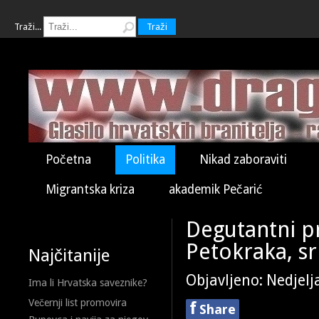
Traži...
Traži
Početna
Politika
Nikad zaboraviti
Migrantska kriza
akademik Pečarić
Degutantni pr
Petokraka, sr
Najčitanije
Objavljeno: Nedjelj
Ima li Hrvatska saveznike?
Večernji list promovira
f
Share