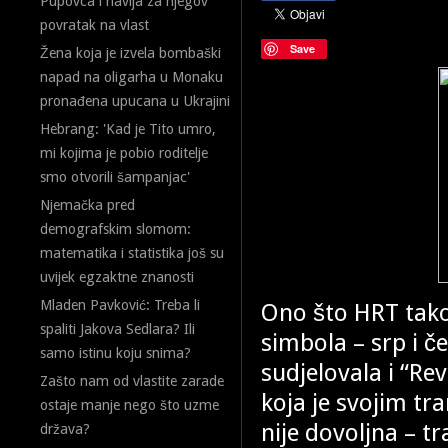
Pupovca i navija za njegov
povratak na vlast
Save
Žena koja je izvela bombaški
napad na oligarha u Monaku
pronađena upucana u Ukrajini
Hebrang: 'Kad je Tito umro,
mi kojima je pobio roditelje
smo otvorili šampanjac'
Njemačka pred
demografskim slomom:
matematika i statistika još su
uvijek egzaktne znanosti
Mladen Pavković: Treba li
Ono što HRT takođe
spaliti Jakova Sedlara? Ili
simbola – srp i č
samo istinu koju snima?
sudjelovala i “Re
Zašto nam od vlastite zarade
koja je svojim tr
ostaje manje nego što uzme
nije dovoljna – tr
država?