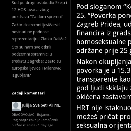
Sud po drugi oslobodio Skeju i
Pod sloganom “Ko
12 HOS-ovaca zbog
25. “Povorka pono
pozdrava “Za dom spremni”
Zagreb Pridea, 
Zašto ekstremni ljevičarski
financira iz grad
novinari ne podnose
reprezentaciju i Zlatka Dalića?
homoseksualne po
Što su nam sve otkrili
održane prije 25 
podzemni spremnici u
Nakon okupljanja 
središtu Zagreba: Zašto su
europska ljevica i Milanović
povorka je u 15.3
izgubljeni?
transparente kao 
god ljudi skidaju
Zadnji komentari
okićena zastavama
Julija
Sve pet! Ali mi...
HRT nije istaknu
možeš pričat pros
DRAGOVOLJAC - Bujanec:
Pogledajte kako je Tomašević
seksualna orijenta
bježao iz Knina
·
1 day ago