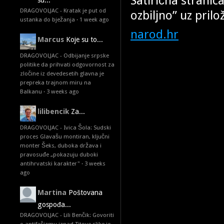
Satirična stranic
su...
DRAGOVOLJAC - Kratak je put od
ozbiljno” uz prilo
ustanka do bježanja
·
1 week ago
narod.hr
Marcus
Koje su to...
DRAGOVOLJAC - Odbijanje srpske
politike da prihvati odgovornost za
zločine iz devedesetih glavna je
prepreka trajnom miru na
Balkanu
·
3 weeks ago
lilibencik
Za...
DRAGOVOLJAC - Ivica Šola: Sudski
proces Glavašu montiran, ključni
monter Šeks, duboka država i
pravosuđe „pokazuju duboki
antihrvatski karakter"
·
3 weeks
ago
Martina
Poštovana
gospođa...
DRAGOVOLJAC - Lili Benčik: Govoriti