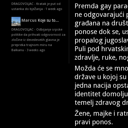
Premda gay parad
DRAGOVOLJAC - Kratak je put od
ustanka do bježanja
·
1 week ago
ne odgovarajući 
Marcus
Koje su to...
građana na druš
ponose dok se, u
DRAGOVOLJAC - Odbijanje srpske
politike da prihvati odgovornost za
propalog jugosla
zločine iz devedesetih glavna je
prepreka trajnom miru na
Puli pod hrvatski
Balkanu
·
3 weeks ago
zdravlje, ruke, no
Možda će se mnogi 
države u kojoj su
jedna nacija ops
identitet domoljub
temelj zdravog d
Žene, majke i rat
pravi ponos.