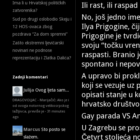
Ima li u Hrvatskoj političkih
Ili rast, ili raspad
zatvorenika?
No, još jedno ime
Sud po drugi oslobodio Skeju i
Ilya Prigogine, č
12 HOS-ovaca zbog
Prigogine je tvrd
pozdrava “Za dom spremni”
Zašto ekstremni ljevičarski
svoju “točku vrenj
novinari ne podnose
raspasti. Branio j
reprezentaciju i Zlatka Dalića?
spontano i nepovr
A upravo bi prokl
Zadnji komentari
koji se vezuje uz
Julija
Ovog ljeta sam...
opisati stanje u 
DRAGOVOLJAC - Marijačić: Ako je i
hrvatsko društvo,
od ovoga notornog velikosrpskog
lažljivca, previše je
·
31 minutes
Gay parada VS A
ago
U Zagrebu se pro
Marcus
Sto posto se
Četvrt stoljeća no
slažem.