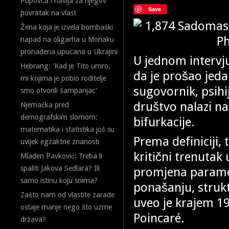
Pupovca i navija za njegov
Save
povratak na vlast
Žena koja je izvela bombaški
napad na oligarha u Monaku
pronađena upucana u Ukrajini
U jednom intervju
Hebrang: 'Kad je Tito umro,
da je prošao jeda
mi kojima je pobio roditelje
sugovornik, psihi
smo otvorili šampanjac'
društvo nalazi n
Njemačka pred
demografskim slomom:
bifurkacije.
matematika i statistika još su
Prema definiciji, 
uvijek egzaktne znanosti
kritični trenutak
Mladen Pavković: Treba li
spaliti Jakova Sedlara? Ili
promjena parame
samo istinu koju snima?
ponašanju, struktu
Zašto nam od vlastite zarade
uveo je krajem 19
ostaje manje nego što uzme
Poincaré.
država?