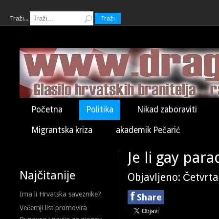
Traži...
Traži
Početna
Politika
Nikad zaboraviti
Migrantska kriza
akademik Pečarić
Je li gay par
Najčitanije
Objavljeno: Četvrta
f
Ima li Hrvatska saveznike?
Share
Večernji list promovira