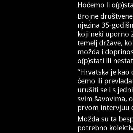
Hoćemo li o(p)stat
Brojne društvene
njezina 35-godišn
koji neki uporno 
temelj države, ko
možda i doprinos
o(p)stati ili nestat
“Hrvatska je kao
ćemo ili prevladati
urušiti se i s je
svim šavovima, ot
prvom intervjuu 
Možda su ta besp
potrebno kolekti