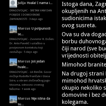
Istoga dana, Zagr
Julija
Hvala! I nama i...
okupljenih na A
DRAGOVOLJAC - SRETAN VAM DAN
POBJEDE I DOMOVINSKE
sudionicima istak
ZAHVALNOSTI
·
3 days ago
ovog susreta.
Marcus
U potpunosti
Ova su dva događ
se...
DRAGOVOLJAC - Zvonimir R. Došen:
borbu duhovnoga
Dr. Ante Pavelić i ustaštvo u
čiji narod (sve b
povijesnom kontekstu koji
zaslužuju
·
5 days ago
vrijednosti obitelj
Marcus
Još jedan
Mimohod branitelj
hvale...
Na drugoj strani 
DRAGOVOLJAC - Lili Benčik: Govor
mržnje Rudolfa Frančule i Glasa
mimohod hrvatskih
Istre, u obrani zločinačkog jugo-
titoizma, odnosno crvenog
okupio nekoliko st
fašizma
·
1 week ago
domovine i bez d
Marcus
Nije istina da
kolegama.
su...