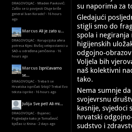
DRAGOVOLJAC - Mladen Pavković:
su naporima za to
Zašto se iz povijesti Oluje briše
general Ivan Korade?
·
16 hours
Gledajući posljed
ago
stigli smo do frag
Marcus
Ali je zato u...
spola i negiranja
DRAGOVOLJAC - Korupcijska afera
higijenskih uloža
potresa Kijev: Bivšoj veleposlanici u
odgojno-obrazovni
SAD-u određena jamčevina
·
16
hours ago
Voljela bih vjerov
Marcus
Ispričavamo
naš kolektivni na
se...
tako.
DRAGOVOLJAC - Treba li se
Hrvatska ispričati Srbiji? Treba! Evo
Nema sumnje da j
teksta isprike
·
16 hours ago
svojevrsnu društv
Julija
Sve pet! Ali mi...
kasnije, svjedoci
DRAGOVOLJAC - Bujanec:
hrvatski odgojno-
Pogledajte kako je Tomašević
sudstvo i zdravstv
bježao iz Knina
·
2 days ago