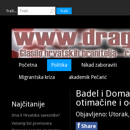
Traži...
Traži
Početna
Politika
Nikad zaboraviti
Migrantska kriza
akademik Pečarić
Badel i Doma
otimačine i o
Najčitanije
Objavljeno: Utorak,
Ima li Hrvatska saveznike?
Večernji list promovira
f
Share