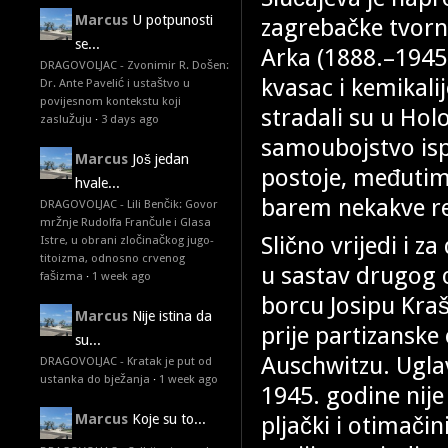
Marcus
U potpunosti
zagrebačke tvorni
se...
Arka (1888.–1945.)
DRAGOVOLJAC - Zvonimir R. Došen:
kvasac i kemikalij
Dr. Ante Pavelić i ustaštvo u
povijesnom kontekstu koji
stradali su u Hol
zaslužuju
·
3 days ago
samoubojstvo ispi
Marcus
Još jedan
postoje, međutim
hvale...
barem nekakve res
DRAGOVOLJAC - Lili Benčik: Govor
mržnje Rudolfa Frančule i Glasa
Slično vrijedi i z
Istre, u obrani zločinačkog jugo-
titoizma, odnosno crvenog
u sastav drugog 
fašizma
·
1 week ago
borcu Josipu Kraš
Marcus
Nije istina da
prije partizanske
su...
Auschwitzu. Ugla
DRAGOVOLJAC - Kratak je put od
ustanka do bježanja
·
1 week ago
1945. godine nije 
pljački i otimačin
Marcus
Koje su to...