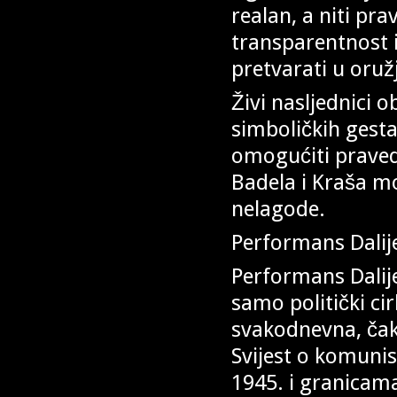
realan, a niti pra
transparentnost i
pretvarati u oruž
Živi nasljednici o
simboličkih gesta,
omogućiti praved
Badela i Kraša mo
nelagode.
Performans Dalij
Performans Dalij
samo politički ci
svakodnevna, čak 
Svijest o komunis
1945. i granicama 