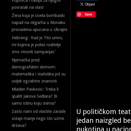
Pupovca i navija za njegov
povratak na vlast
Save
Žena koja je izvela bombaški
napad na oligarha u Monaku
pronađena upucana u Ukrajini
Hebrang: 'Kad je Tito umro,
mi kojima je pobio roditelje
smo otvorili šampanjac'
Njemačka pred
demografskim slomom:
matematika i statistika još su
uvijek egzaktne znanosti
Mladen Pavković: Treba li
spaliti Jakova Sedlara? Ili
samo istinu koju snima?
U političkom teat
Zašto nam od vlastite zarade
jedan naizgled be
ostaje manje nego što uzme
država?
pukotina u nacio