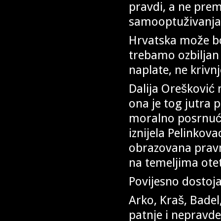
pravdi, a ne pre
samooptuživanja
Hrvatska može bo
trebamo ozbiljan 
naplate, ne kriv
Dalija Orešković 
ona je tog jutra 
moralno posrnuće
iznijela Pelinkov
obrazovana pravni
na temeljima otet
Povijesno dostoj
Arko, Kraš, Badel,
patnje i nepravd