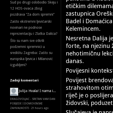
Sud po drugi oslobodio Skeju i
etičkim dilemama
12 HOS-ovaca zbog
zastupnica Orešk
pozdrava “Za dom spremni”
Badel i Domaćica
Zašto ekstremni ljevičarski
Kelemincem.
novinari ne podnose
reprezentaciju i Zlatka Dalića?
Nesretna Dalija je
Što su nam sve otkrili
forte, na njezinu
podzemni spremnici u
nehotimičnu lekci
središtu Zagreba: Zašto su
europska ljevica i Milanović
danas.
izgubljeni?
Povijesni konteks
Povijest brendova
Zadnji komentari
strahovitom otim
Julija
Hvala! I nama i...
riječ je o poslij
DRAGOVOLJAC - SRETAN VAM DAN
židovski, poduzet
POBJEDE I DOMOVINSKE
ZAHVALNOSTI
·
21 hours ago
Slučajeva je napr