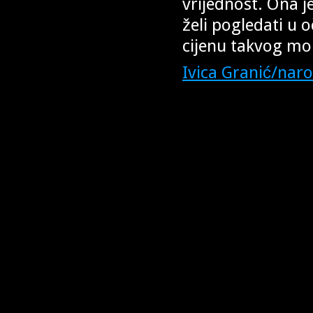
vrijednost. Ona j
želi pogledati u o
cijenu takvog mor
Ivica Granić/nar