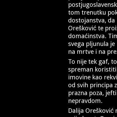
postjugoslavenske
tom trenutku pok
dostojanstva, da 
Orešković te pro
domaćinstva. Time
svega pljunula je
na mrtve i na prež
To nije tek gaf, t
spreman koristit
imovine kao rekvi
od svih principa 
prazna poza, jeft
nepravdom.
Dalija Orešković 