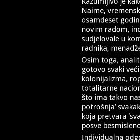
Razumljivo je kak
Naime, vremenska
osamdeset godina 
novim radom, ino
sudjelovale u ko
radnika, menadže
Osim toga, analiti
gotovo svaki već
kolonijalizma, rop
totalitarne nacio
što ima takvo nas
potrošnja’ svaka
koja pretvara ‘sva
posve besmisleno
Individualna odg