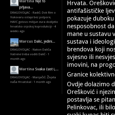
Martina
Nije to
Hrvata. Orešković
prljava...
antifašističke l
DRAGOVOLJAC - Radić: Dok film o
pokazuje duboku i
Vukovaru ostaje bez potpore,
HAVC gotovo milijun eura dodijelio
nesposobnost da p
hrvatsko-srpskoj koprodukciji
·
4
weeks ago
mane u sustavu v
sustava i ideologi
Marcus
Dalić, jedini...
brendova koji no
DRAGOVOLJAC - Nakon Dalića
Vatrene treba voditi Dalić
·
1
svjesno ili nesvje
month ago
imovini, na progo
Martina
Svaka čast i,...
Granice kolektiv
DRAGOVOLJAC - Marijačić: Živjela
naša Hrvatska!
·
1 month ago
Ovdje dolazimo do
Orešković i njezi
postavlja se pita
Pelinkovac, ili bi
svaki kupac biti s