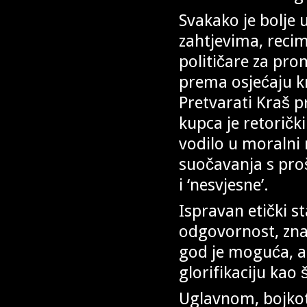
Svakako je bolje
zahtjevima, recim
političare za pro
prema osjećaju kr
Pretvarati Kraš p
kupca je retorički
vodilo u moralni
suočavanja s proš
i ‘nesvjesne’.
Ispravan etički st
odgovornost, znat
god je moguća, al
glorifikaciju kao
Uglavnom, bojkot 