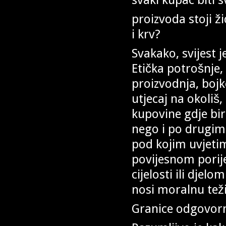
proizvoda stoji ž
i krv?
Svakako, svijest 
Etička potrošnje,
proizvodnja, bojk
utjecaj na okoliš,
kupovine gdje bir
nego i po drugim 
pod kojim uvjetima
povijesnom porije
cijelosti ili djel
nosi moralnu tež
Granice odgovor