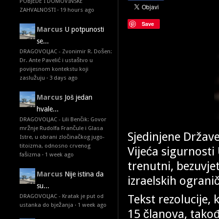
POBJEDE I DOMOVINSKE
ZAHVALNOSTI
·
19 hours ago
Save
Marcus
U potpunosti
se...
DRAGOVOLJAC - Zvonimir R. Došen:
Dr. Ante Pavelić i ustaštvo u
povijesnom kontekstu koji
zaslužuju
·
3 days ago
Marcus
Još jedan
hvale...
DRAGOVOLJAC - Lili Benčik: Govor
mržnje Rudolfa Frančule i Glasa
Sjedinjene Države
Istre, u obrani zločinačkog jugo-
titoizma, odnosno crvenog
Vijeća sigurnosti
fašizma
·
1 week ago
trenutni, bezuvjet
Marcus
Nije istina da
izraelskih ograni
su...
Tekst rezolucije, 
DRAGOVOLJAC - Kratak je put od
ustanka do bježanja
·
1 week ago
15 članova, takođ