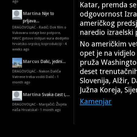
ago
Katar, premda se
odgovornost Izrae
Martina
Nije to
prljava...
američkog preds
DRAGOVOLJAC - Radić: Dok film o
naredio izraelsk
Vukovaru ostaje bez potpore,
HAVC gotovo milijun eura dodijelio
No američkim vet
hrvatsko-srpskoj koprodukciji
·
4
weeks ago
opet je na vidjelo
pruža Washington.
Marcus
Dalić, jedini...
deset trenutačnih
DRAGOVOLJAC - Nakon Dalića
Vatrene treba voditi Dalić
·
1
Slovenija, Alžir,
month ago
Južna Koreja, Sije
Martina
Svaka čast i,...
Kamenjar
DRAGOVOLJAC - Marijačić: Živjela
naša Hrvatska!
·
1 month ago