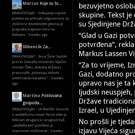
Marcus
Koje su to...
bezuvjetno oslob
skupine. Tekst je 
DRAGOVOLJAC - Odbijanje srpske
politike da prihvati odgovornost za
su Sjedinjene Drž
zločine iz devedesetih glavna je
prepreka trajnom miru na
“Glad u Gazi potv
Balkanu
·
3 weeks ago
potvrđena”, rekla
lilibencik
Za...
Markus Lassen Vij
DRAGOVOLJAC - Ivica Šola: Sudski
proces Glavašu montiran, ključni
“Za to vrijeme, Iz
monter Šeks, duboka država i
Gazi, dodatno pro
pravosuđe „pokazuju duboki
antihrvatski karakter"
·
3 weeks
upravo nas je ta 
ago
ljudski neuspjeh,
Martina
Poštovana
Države tradiciona
gospođa...
Izrael, u Ujedinj
DRAGOVOLJAC - Lili Benčik: Govoriti
o antifašizmu iznad Titove slike je
No prošli je tjed
fašizam drugarice i drugovi! Vaš
„antifašizam“ poništen je
izjavu Vijeća sig
masovnim zločinima!
·
3 weeks