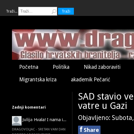
Traži...
Traži
Početna
Politika
Nikad zaboraviti
Migrantska kriza
akademik Pečarić
SAD stavio ve
vatre u Gazi
Zadnji komentari
Objavljeno: Subota
Julija
Hvala! I nama i...
f
Share
DRAGOVOLJAC - SRETAN VAM DAN