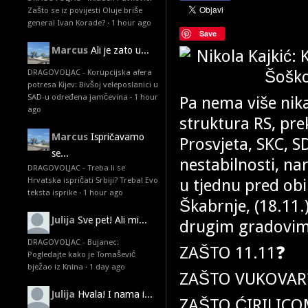
Zašto se iz povijesti Oluje briše
general Ivan Korade?
·
1 hour ago
Save
Marcus
Ali je zato u...
DRAGOVOLJAC - Korupcijska afera
potresa Kijev: Bivšoj veleposlanici u
SAD-u određena jamčevina
·
1 hour
Pa nema više nika
ago
struktura RS, pr
Marcus
Ispričavamo
Prosvjeta, SKC, S
se...
nestabilnosti, na
DRAGOVOLJAC - Treba li se
u tjednu pred obi
Hrvatska ispričati Srbiji? Treba! Evo
teksta isprike
·
1 hour ago
Škabrnje, (18.11.
Julija
Sve pet! Ali mi...
drugim gradovi
DRAGOVOLJAC - Bujanec:
ZAŠTO 11.11❓️
Pogledajte kako je Tomašević
bježao iz Knina
·
1 day ago
ZAŠTO VUKOVAR❓
Julija
Hvala! I nama i...
ZAŠTO ĆIRILICO