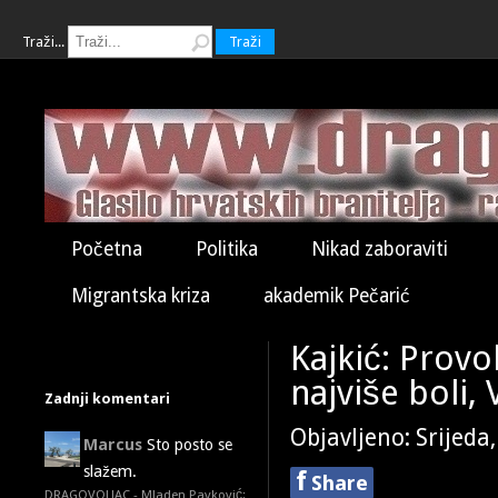
Traži...
Traži
Početna
Politika
Nikad zaboraviti
Migrantska kriza
akademik Pečarić
Kajkić: Provo
najviše boli,
Zadnji komentari
Objavljeno: Srijeda
Marcus
Sto posto se
slažem.
f
Share
DRAGOVOLJAC - Mladen Pavković: