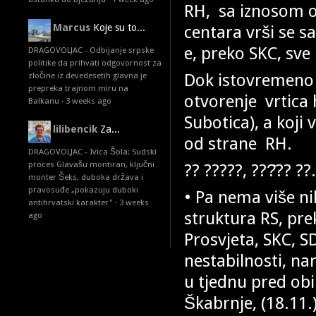
RH, sa iznosom od
centara vrši se s
Marcus
Koje su to...
e, preko SKC, sve
DRAGOVOLJAC - Odbijanje srpske
politike da prihvati odgovornost za
Dok istovremeno u
zločine iz devedesetih glavna je
prepreka trajnom miru na
otvorenje vrtica 
Balkanu
·
3 weeks ago
Subotica), a koji 
lilibencik
Za...
od strane RH.
DRAGOVOLJAC - Ivica Šola: Sudski
proces Glavašu montiran, ključni
?? ?????, ???̌?? ??
monter Šeks, duboka država i
pravosuđe „pokazuju duboki
• Pa nema više ni
antihrvatski karakter"
·
3 weeks
struktura RS, pr
ago
Prosvjeta, SKC, S
nestabilnosti, na
u tjednu pred obi
Škabrnje, (18.11.