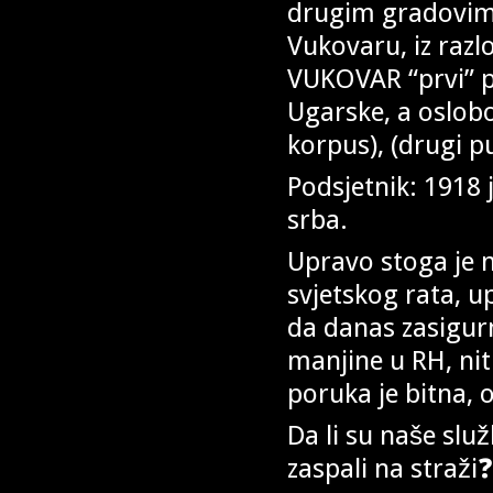
drugim gradovima
Vukovaru, iz razl
VUKOVAR “prvi” p
Ugarske, a oslobo
korpus), (drugi p
Podsjetnik: 1918 
srba.
Upravo stoga je 
svjetskog rata, u
da danas zasigur
manjine u RH, niti 
poruka je bitna, 
Da li su naše služ
zaspali na straži❓️