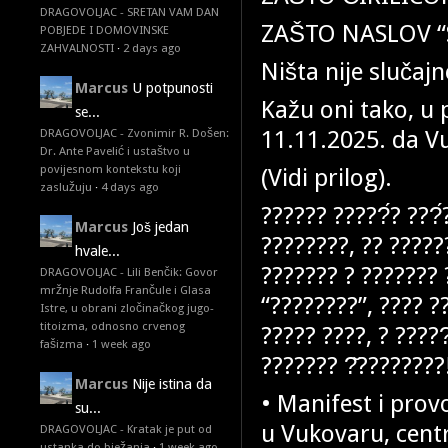
DRAGOVOLJAC - SRETAN VAM DAN
ZAŠTO NASLOV “SR
POBJEDE I DOMOVINSKE
ZAHVALNOSTI
·
2 days ago
Ništa nije slučaj
Marcus
U potpunosti
Kažu oni tako, u
se...
11.11.2025. da Vu
DRAGOVOLJAC - Zvonimir R. Došen:
Dr. Ante Pavelić i ustaštvo u
povijesnom kontekstu koji
(Vidi prilog).
zaslužuju
·
4 days ago
?????? ?????́? ???
Marcus
Još jedan
????????, ?? ?????
hvale...
??????? ? ??????? 
DRAGOVOLJAC - Lili Benčik: Govor
mržnje Rudolfa Frančule i Glasa
“????????”, ???? ??
Istre, u obrani zločinačkog jugo-
titoizma, odnosno crvenog
????? ????, ? ????
fašizma
·
1 week ago
??????? ?̌????????
Marcus
Nije istina da
• Manifest i pro
su...
u Vukovaru, centr
DRAGOVOLJAC - Kratak je put od
ustanka do bježanja
·
1 week ago