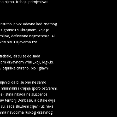
ma njima, trebaju primjenjivati –
prisutno je već odavno kod znatnog
z granicu s Ukrajinom, koje je
ivo, definitivno najizraženije. Ali
iti niti u izjavama tzv.
rebalo, ali su se do sada
skom državnom vrhu „koji, logički,
 otprilike citirano, bio i glavni
činjenici da bi se ono ne samo
 minimalni i krajnje sporo ostvareni,
ne (istina nikada ne službeno)
v teritorij Donbasa, a ostale dvije
su, sada službeni ciljevi (uz neke
prema navodima ruskog državnog