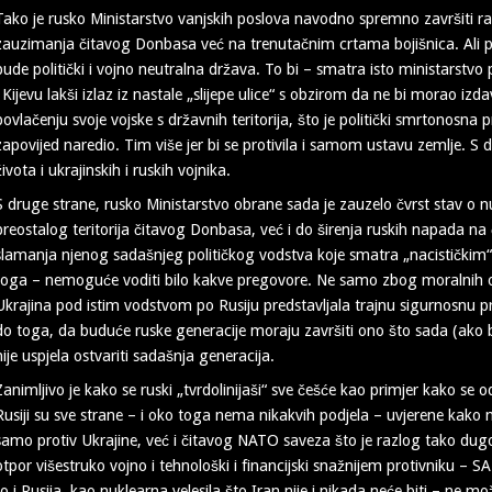
Tako je rusko Ministarstvo vanjskih poslova navodno spremno završiti r
zauzimanja čitavog Donbasa već na trenutačnim crtama bojišnica. Ali 
bude politički i vojno neutralna država. To bi – smatra isto ministarstv
i Kijevu lakši izlaz iz nastale „slijepe ulice“ s obzirom da ne bi morao izd
povlačenju svoje vojske s državnih teritorija, što je politički smrtonosna
zapovijed naredio. Tim više jer bi se protivila i samom ustavu zemlje. S
života i ukrajinskih i ruskih vojnika.
S druge strane, rusko Ministarstvo obrane sada je zauzelo čvrst stav o
preostalog teritorija čitavog Donbasa, već i do širenja ruskih napada na
slamanja njenog sadašnjeg političkog vodstva koje smatra „nacističkim“ i 
toga – nemoguće voditi bilo kakve pregovore. Ne samo zbog moralnih og
Ukrajina pod istim vodstvom po Rusiju predstavljala trajnu sigurnosnu prije
do toga, da buduće ruske generacije moraju završiti ono što sada (ako
nije uspjela ostvariti sadašnja generacija.
Zanimljivo je kako se ruski „tvrdolinijaši“ sve češće kao primjer kako se o
Rusiji su sve strane – i oko toga nema nikakvih podjela – uvjerene kako 
samo protiv Ukrajine, već i čitavog NATO saveza što je razlog tako dugo
otpor višestruko vojno i tehnološki i financijski snažnijem protivniku – SA
to i Rusija, kao nuklearna velesila što Iran nije i nikada neće biti – ne 