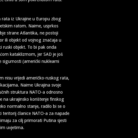
a rata iz Ukrajine u Europu zbog
vjetskim ratom. Naime, usprkos
je strane Atlantika, ne postoji
r ili objekt od vojnog značaja u
i ruski objekt. To bi pak onda
općom kataklizmom, jer SAD je još
e sigurnosti (američki nuklearni
nom nisu vrijedi američko-ruskog rata,
vokacijama. Naime Ukrajina svoje
ljučnih struktura NATO-a odnosno
ke na ukrajinsko korištenje finskog
ko normalno stanje, radilo bi se o
i teritorij članice NATO-a za napade
maju za cilj primorati Putina sjesti
ijim uvjetima.