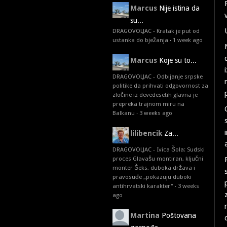
Marcus
Nije istina da
su...
DRAGOVOLJAC - Kratak je put od
ustanka do bježanja
·
1 week ago
Marcus
Koje su to...
DRAGOVOLJAC - Odbijanje srpske
politike da prihvati odgovornost za
zločine iz devedesetih glavna je
prepreka trajnom miru na
Balkanu
·
3 weeks ago
lilibencik
Za...
DRAGOVOLJAC - Ivica Šola: Sudski
proces Glavašu montiran, ključni
monter Šeks, duboka država i
pravosuđe „pokazuju duboki
antihrvatski karakter"
·
3 weeks
ago
Martina
Poštovana