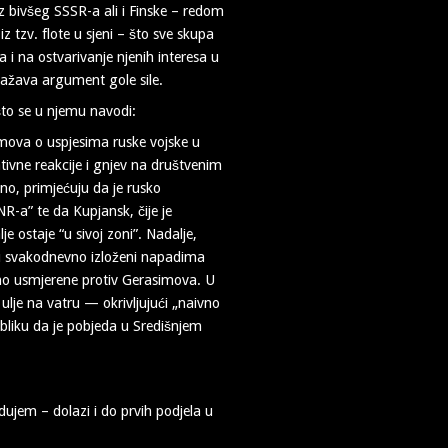
z bivšeg SSSR-a ali i Finske – redom
 tzv. flote u sjeni – što sve skupa
a i na ostvarivanje njenih interesa u
važava argument gole sile.
što se u njemu navodi:
imova o uspjesima ruske vojske u
vne reakcije i gnjev na društvenim
o, primjećuju da je rusko
R-a” te da Kupjansk, čije je
e ostaje “u sivoj zoni”. Nadalje,
su svakodnevno izloženi napadima
ebno usmjerene protiv Gerasimova. U
 ulje na vatru — okrivljujući „naivno
ubliku da je pobjeda u Središnjem
ujem – dolazi i do prvih podjela u