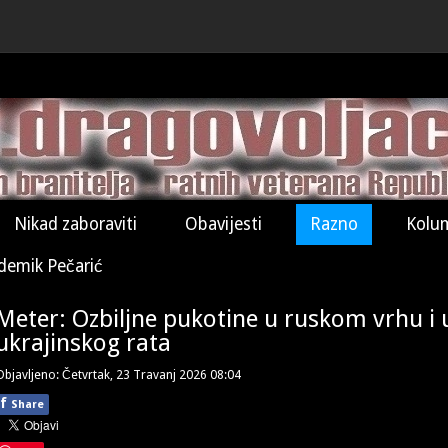
Nikad zaboraviti
Obavijesti
Razno
Kolu
demik Pečarić
Meter: Ozbiljne pukotine u ruskom vrhu i
ukrajinskog rata
Objavljeno: Četvrtak, 23 Travanj 2026 08:04
f
Share