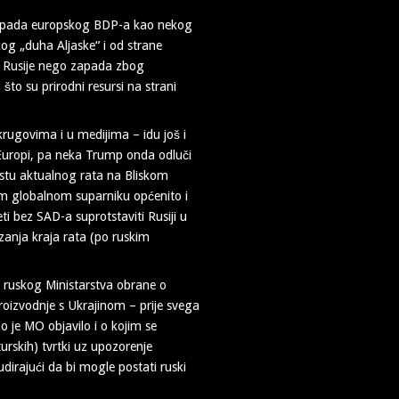
nje pada europskog BDP-a kao nekog
og „duha Aljaske“ i od strane
om Rusije nego zapada zbog
to su prirodni resursi na strani
m krugovima i u medijima – idu još i
 Europi, pa neka Trump onda odluči
tekstu aktualnog rata na Bliskom
om globalnom suparniku općenito i
i bez SAD-a suprotstaviti Rusiji u
zanja kraja rata (po ruskim
a ruskog Ministarstva obrane o
oizvodnje s Ukrajinom – prije svega
o je MO objavilo i o kojim se
turskih) tvrtki uz upozorenje
irajući da bi mogle postati ruski