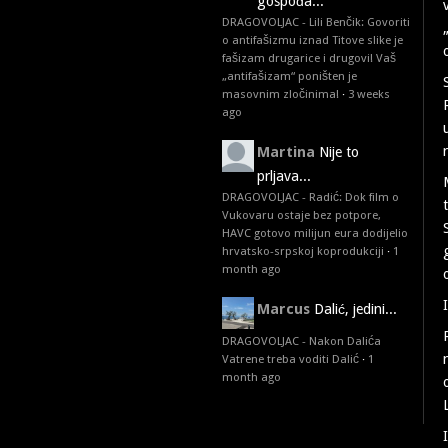
gospođa...
DRAGOVOLJAC - Lili Benčik: Govoriti
o antifašizmu iznad Titove slike je
fašizam drugarice i drugovi! Vaš
„antifašizam“ poništen je
masovnim zločinima!
·
3 weeks
ago
Martina
Nije to
prljava...
DRAGOVOLJAC - Radić: Dok film o
Vukovaru ostaje bez potpore,
HAVC gotovo milijun eura dodijelio
hrvatsko-srpskoj koprodukciji
·
1
month ago
Marcus
Dalić, jedini...
DRAGOVOLJAC - Nakon Dalića
Vatrene treba voditi Dalić
·
1
month ago