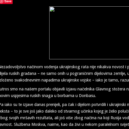
Save
Nezadovoljstvo načinom vođenja ukrajinskog rata nije nikakva novost i 
dijela ruskih građana – ne samo onih u pograničnim dijelovima zemlje, u
izloženo svakodnevnim napadima ukrajinske vojske – iako je tamo, razumlj
Jutros smo na našem portalu objavili izjavu načelnika Glavnog stožera r
novim uspjesima ruskih snaga u borbama u Donbasu.
Pa iako su te izjave danas prenijeli, pa čak i dijelom potvrdili i ukrajinski
teksta – to je sve još jako daleko od stvarnog učinka kojeg je želio polučiti
zbog svojih mršavih rezultata, ali još više zbog načina na koji Rusija vodi o
javnost. Službena Moskva, naime, kao da živi u nekom paralelnom svije