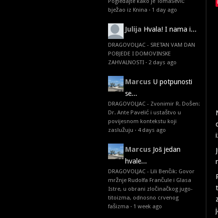
Pogledajte kako je Tomašević
bježao iz Knina
·
1 day ago
Julija
Hvala! I nama i...
DRAGOVOLJAC - SRETAN VAM DAN
POBJEDE I DOMOVINSKE
ZAHVALNOSTI
·
2 days ago
Marcus
U potpunosti
se...
DRAGOVOLJAC - Zvonimir R. Došen:
Dr. Ante Pavelić i ustaštvo u
povijesnom kontekstu koji
zaslužuju
·
4 days ago
Marcus
Još jedan
hvale...
DRAGOVOLJAC - Lili Benčik: Govor
mržnje Rudolfa Frančule i Glasa
Istre, u obrani zločinačkog jugo-
titoizma, odnosno crvenog
fašizma
·
1 week ago