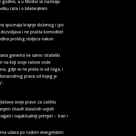
 godine, a u Moskvi se nazivaju
etku rata i o bilateralnim
na spoznaja krajnje složenog i (po
 dozvoljava i ne prašta komoditet
 godina prošlog stoljeća nakon
đana generira ne samo strateški
in na koji svoje ratove vode
, gdje se ne preže ni od čega, i
eđunarodnog prava od kojeg je
”.
oglašava svoje pravo za zaštitu
jem čitavih klasičnih vojnih
jjači i najaktualniji primjeri – Iran i
njima udara po ruskim energetskim