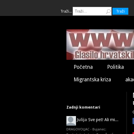
Traži...
Traži
Početna
Politika
Migrantska kriza
aka
Zadnji komentari
Julija
Sve pet! Ali mi...
DRAGOVOLJAC - Bujanec: