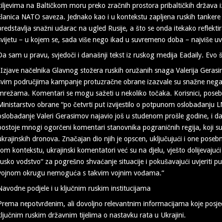
ciljevima na Baltičkom moru preko zračnih prostora pribaltičkih država i
članica NATO saveza. Jednako kao i u kontekstu zapljena ruskih tankere iz
predstavlja snažni udarac na ugled Rusije, a što se onda itekako reflektir
svijetu – u kojem se, sada više nego ikad u suvremeno doba – najviše u
Da sam u pravu, svjedoči i današnji tekst iz ruskog medija Eadaily. Evo 
„Izjave načelnika Glavnog stožera ruskih oružanih snaga Valerija Geras
svim područjima kampanje protuzračne obrane izazvale su snažne negati
mrežama. Komentari se mogu sažeti u nekoliko točaka. Korisnici, posebn
Ministarstvo obrane “po četvrti put izvijestilo o potpunom oslobađanju LN
oslobađanje Valeri Gerasimov najavio još u studenom prošle godine, i dalj
postoje mnogi ogorčeni komentari stanovnika pograničnih regija, koji 
ukrajinskih dronova. Značajan dio njih je opscen, uključujući i one pos
tom kontekstu, ukrajinski komentatori već su na djelu, vješto dolijevajući
rusko vodstvo“ za pogrešno shvaćanje situacije i pokušavajući uvjeriti p
vojnom okrugu nemoguća s takvim vojnim vođama.“
Navodne podjele i u ključnim ruskim institucijama
Prema nepotvrđenim, ali dovoljno relevantnim informacijama koje posjed
ključnim ruskim državnim tijelima o nastavku rata u Ukrajini.