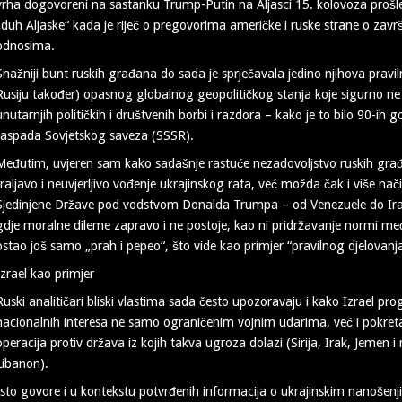
vrha dogovoreni na sastanku Trump-Putin na Aljasci 15. kolovoza prošle
„duh Aljaske“ kada je riječ o pregovorima američke i ruske strane o završ
odnosima.
Snažniji bunt ruskih građana do sada je sprječavala jedino njihova pravil
Rusiju također) opasnog globalnog geopolitičkog stanja koje sigurno ne
unutarnjih političkih i društvenih borbi i razdora – kako je to bilo 90-ih
raspada Sovjetskog saveza (SSSR).
Međutim, uvjeren sam kako sadašnje rastuće nezadovoljstvo ruskih gra
traljavo i neuvjerljivo vođenje ukrajinskog rata, već možda čak i više nač
Sjedinjene Države pod vodstvom Donalda Trumpa – od Venezuele do Irana
gdje moralne dileme zapravo i ne postoje, kao ni pridržavanje normi m
ostao još samo „prah i pepeo“, što vide kao primjer “pravilnog djelovanja
Izrael kao primjer
Ruski analitičari bliski vlastima sada često upozoravaju i kako Izrael pr
nacionalnih interesa ne samo ograničenim vojnim udarima, već i pokretan
operacija protiv država iz kojih takva ugroza dolazi (Sirija, Irak, Jemen i na
Libanon).
Isto govore i u kontekstu potvrđenih informacija o ukrajinskim nanoše