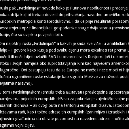
Ruski pak „tvrdolinijaši“ navode kako je Putinova neodlučnost i praće
pokazatelja koji bi trebao dovesti do prihvaćanja navodno američko-rusk
europskih metropola kontraproduktivno, i da će prije rezultirati poraz
nesrazmjera opće financijske i gospodarske snage dviju strana (neovisno š
Rusije, što su uvijek u povijesti i bili).
Oni najoštriji ruski „tvrdolinijaši“ a kakvih je sada sve više i u analitički
dalje – i govore kako Rusija pod svaku cijenu mora eskalirati rat prema
hoće li ili neće htjeti uvlačiti SAD i u otvoreni rat s Rusijom. Još i u kon
istoku i svojih namjera oko suprotstavljanja Kini kao najvećem američk
dugoročno. Oni zastupaju tezu da se Europa ne može i neće moći ni htjet
slučaju ograničene ruske eskalacije kao signala Moskve za nužnost posti
uvjetima naravno).
U tom (tvrdolinijaškom) smislu treba iščitavati i prošlotjedna upozorenj
namjerama pojedinih europskih država za pokretanje zajedničke vojne pr
udarnih dronova – ali ovog puta na teritoriju europskih država. Istodobn
državama radi, kao i točne adrese tih europskih (zanimljivo i izraelskih i 
njihovim građanima da obrate pozornost na navedene adrese – očito alud
legitimni vojni ciljevi.