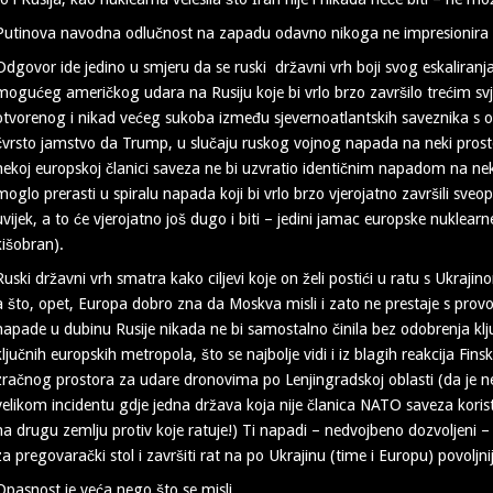
Putinova navodna odlučnost na zapadu odavno nikoga ne impresionira
Odgovor ide jedino u smjeru da se ruski državni vrh boji svog eskaliranj
mogućeg američkog udara na Rusiju koje bi vrlo brzo završilo trećim s
otvorenog i nikad većeg sukoba između sjevernoatlantskih saveznika s ob
čvrsto jamstvo da Trump, u slučaju ruskog vojnog napada na neki prosto
nekoj europskoj članici saveza ne bi uzvratio identičnim napadom na nek
moglo prerasti u spiralu napada koji bi vrlo brzo vjerojatno završili sve
uvijek, a to će vjerojatno još dugo i biti – jedini jamac europske nuklearn
kišobran).
Ruski državni vrh smatra kako ciljevi koje on želi postići u ratu s Ukraji
a što, opet, Europa dobro zna da Moskva misli i zato ne prestaje s pro
napade u dubinu Rusije nikada ne bi samostalno činila bez odobrenja k
ključnih europskih metropola, što se najbolje vidi i iz blagih reakcija Fins
zračnog prostora za udare dronovima po Lenjingradskoj oblasti (da je ne
velikom incidentu gdje jedna država koja nije članica NATO saveza korist
na drugu zemlju protiv koje ratuje!) Ti napadi – nedvojbeno dozvoljeni – i
za pregovarački stol i završiti rat na po Ukrajinu (time i Europu) povoljn
Opasnost je veća nego što se misli