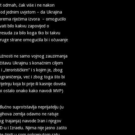
at odmah, čak više i ne nakon
pod jednim uvjetom – da Ukrajina
o prema riječima izvora – omogućilo
avati bilo kakvu zapovijed o
 presuda za bilo koga tko bi takvu
 druge strane omogućila bi i očuvanje
 nužnosti ne samo vojnog zauzimanja
 čitavu Ukrajinu s konačnim ciljem
„terorističkim“ i s kojim je, zbog
raničenja, već i zbog toga što bi
tnju koja bi prije ili kasnije dovela
 bi ostalo onako kako navodi MVP)
dlučno suprotstavlja neprijatelju (u
njihova zemlja odavno ne ratuje
g trajanja) navode Iran i njegov
D-u i Izraelu. Njima nije jasno zašto
može činiti u som pokrenutom ratu.