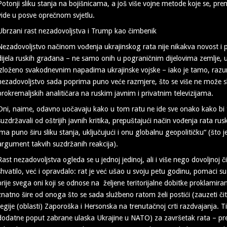
Potonji sliku stanja na bojišnicama, a još više vojne metode koje se, pre
vide u posve oprečnom svjetlu.
Ubrzani rast nezadovoljstva i Trump kao čimbenik
Nezadovoljstvo načinom vođenja ukrajinskog rata nije nikakva novost i 
dijela ruskih građana – ne samo onih u pograničnim dijelovima zemlje, u
izloženo svakodnevnim napadima ukrajinske vojske – iako je tamo, razumlj
nezadovoljstvo sada poprima puno veće razmjere, što se više ne može skr
prokremaljskih analitičara na ruskim javnim i privatnim televizijama.
Oni, naime, odavno uočavaju kako u tom ratu ne ide sve onako kako bi t
suzdržavali od oštrijih javnih kritika, prepuštajući način vođenja rata ru
ima puno širu sliku stanja, uključujući i onu globalnu geopolitičku“ (što je,
argument takvih suzdržanih reakcija).
Rast nezadovoljstva ogleda se u jednoj jedinoj, ali i više nego dovoljnoj 
shvatilo, već i opravdalo: rat je već ušao u svoju petu godinu, pomaci su
prije svega oni koji se odnose na željene teritorijalne dobitke proklamira
znatno šire od onoga što se sada službeno ratom želi postići (zauzeti čita
regije (oblasti) Zaporoška i Hersonska na trenutačnoj crti razdvajanja. Ti 
dodatne poput zabrane ulaska Ukrajine u NATO) za završetak rata – 