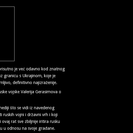
prisutno je već odavno kod znatnog
z granicu s Ukrajinom, koje je
ivo, definitivno najizraženije.
uske vojske Valerija Gerasimova o
 mediji što se vidi iz navedenog
 ruskih vojni i državni vrh i koji
vaj rat sve zbiljnije iritira rusku
tu u odnosu na svoje građane.