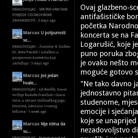
Ovaj glazbeno-sc
DRAGOVOLJAC - SRETAN VAM DAN
antifašističke bor
POBJEDE I DOMOVINSKE
ZAHVALNOSTI
·
2 days ago
početka Narodnoo
Marcus
U potpunosti
koncerta se na F
se...
Logarušić, koje j
DRAGOVOLJAC - Zvonimir R. Došen:
puno poruka zbog
Dr. Ante Pavelić i ustaštvo u
povijesnom kontekstu koji
je ovako nešto mo
zaslužuju
·
5 days ago
moguće gotovo sve
Marcus
Još jedan
"Ne tako davno j
hvale...
DRAGOVOLJAC - Lili Benčik: Govor
jednostavno pita
mržnje Rudolfa Frančule i Glasa
studenome, mjese
Istre, u obrani zločinačkog jugo-
titoizma, odnosno crvenog
emocije i sjećanj
fašizma
·
1 week ago
koje se unaprijed
Marcus
Nije istina da
nezadovoljstvo di
su...
DRAGOVOLJAC - Kratak je put od