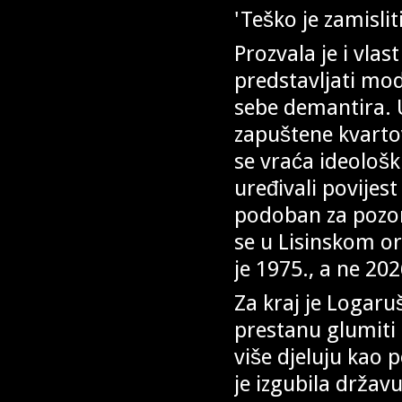
'Teško je zamislit
Prozvala je i vlas
predstavljati m
sebe demantira. 
zapuštene kvarto
se vraća ideološk
uređivali povijest
podoban za pozorn
se u Lisinskom o
je 1975., a ne 20
Za kraj je Logaru
prestanu glumiti 
više djeluju kao p
je izgubila državu