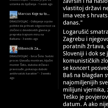
završih i na naslo
ustanka do bježanja
·
1 week ago
vlastitoj državi n
ima veze s hrvats
Marcus
Koje su to...
danas."
DRAGOVOLJAC - Odbijanje srpske
politike da prihvati odgovornost za
Logarušić smatra
zločine iz devedesetih glavna je
prepreka trajnom miru na
Zagrebu i njegov
Balkanu
·
3 weeks ago
poratnih žrtava,
lilibencik
Za...
Sloveniji i dok s
DRAGOVOLJAC - Ivica Šola: Sudski
komunističkih zlo
proces Glavašu montiran, ključni
monter Šeks, duboka država i
se koncert posve
pravosuđe „pokazuju duboki
Baš na blagdan sv
antihrvatski karakter"
·
3 weeks
ago
najomiljenijih s
milijuni vjernika,
Teško je povjerov
datum. A ako nije