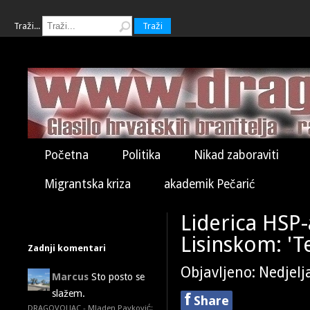
Traži...
Traži
Početna
Politika
Nikad zaboraviti
Migrantska kriza
akademik Pečarić
Liderica HSP
Lisinskom: 'T
Zadnji komentari
Objavljeno: Nedjelj
Marcus
Sto posto se
slažem.
f
Share
DRAGOVOLJAC - Mladen Pavković: