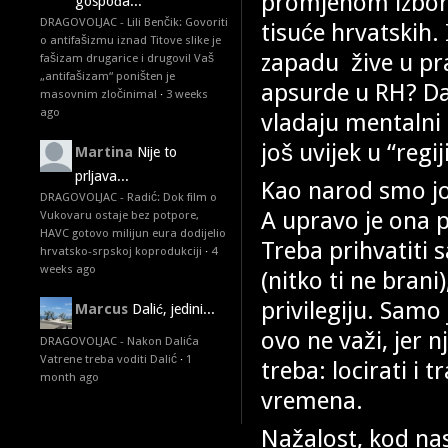
promjenom izborno
gospođa...
DRAGOVOLJAC - Lili Benčik: Govoriti
tisuće hrvatskih.
o antifašizmu iznad Titove slike je
zapadu žive u pr
fašizam drugarice i drugovi! Vaš
„antifašizam“ poništen je
apsurde u RH? Da
masovnim zločinima!
·
3 weeks
ago
vladaju mentalni
još uvijek u “reg
Martina
Nije to
prljava...
Kao narod smo jo
DRAGOVOLJAC - Radić: Dok film o
A upravo je ona p
Vukovaru ostaje bez potpore,
HAVC gotovo milijun eura dodijelio
Treba prihvatiti 
hrvatsko-srpskoj koprodukciji
·
4
weeks ago
(nitko ti ne brani
privilegiju. Samo
Marcus
Dalić, jedini...
ovo ne važi, jer n
DRAGOVOLJAC - Nakon Dalića
Vatrene treba voditi Dalić
·
1
treba: locirati i 
month ago
vremena.
Nažalost, kod na