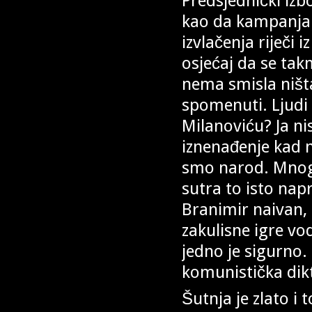
Predsjednički izb
kao da kampanja v
izvlačenja riječi
osjećaj da se ta
nema smisla ništ
spomenuti. Ljudi
Milanoviću? Ja n
iznenađenje kad ne
smo narod. Mnog
sutra to isto napr
Branimir naivan, n
zakulisne igre vo
jedno je sigurno. 
komunistička di
Šutnja je zlato i 