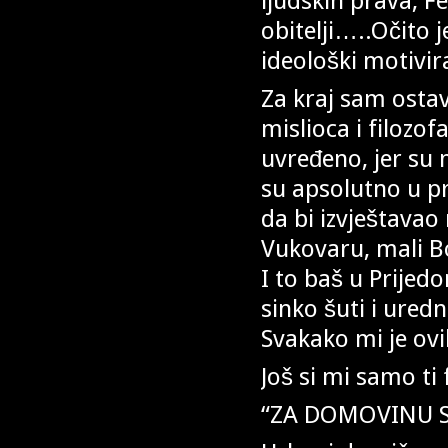
ljudskih prava, F
obitelji…..Očito j
ideološki motiv
Za kraj sam ostav
mislioca i filozo
uvređeno, jer su 
su apsolutno u pr
da bi izvještavao
Vukovaru, mali Bo
I to baš u Prijed
sinko šuti i ured
Svakako mi je ov
Još si mi samo ti
“ZA DOMOVINU 