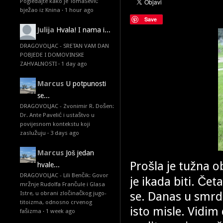
Pogledajte kako je Tomašević
bježao iz Knina
·
1 hour ago
Save
Julija
Hvala! I nama i...
DRAGOVOLJAC - SRETAN VAM DAN
POBJEDE I DOMOVINSKE
ZAHVALNOSTI
·
1 day ago
Marcus
U potpunosti
se...
DRAGOVOLJAC - Zvonimir R. Došen:
Dr. Ante Pavelić i ustaštvo u
povijesnom kontekstu koji
zaslužuju
·
3 days ago
Marcus
Još jedan
Prošla je tužna o
hvale...
DRAGOVOLJAC - Lili Benčik: Govor
je ikada biti. Čet
mržnje Rudolfa Frančule i Glasa
se. Danas u smrdij
Istre, u obrani zločinačkog jugo-
titoizma, odnosno crvenog
isto misle. Vidim 
fašizma
·
1 week ago