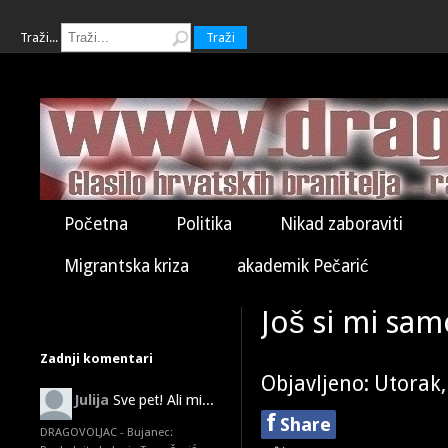
Traži...
Traži
Početna
Politika
Nikad zaboraviti
Migrantska kriza
akademik Pečarić
Još si mi sam
Zadnji komentari
Objavljeno: Utorak
Julija
Sve pet! Ali mi...
f
Share
DRAGOVOLJAC - Bujanec: