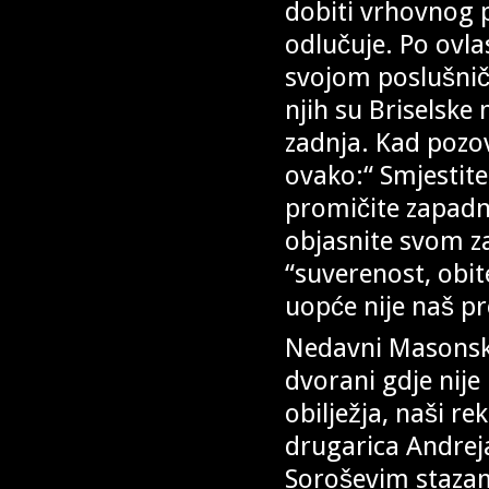
dobiti vrhovnog 
odlučuje. Po ovla
svojom poslušni
njih su Briselske
zadnja. Kad pozov
ovako:“ Smjestite
promičite zapadn
objasnite svom 
“suverenost, obit
uopće nije naš pr
Nedavni Masonski
dvorani gdje nije
obilježja, naši re
drugarica Andreja
Soroševim stazama