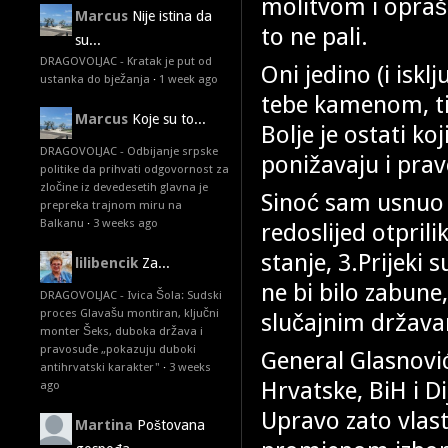
molitvom i oprašt
Marcus
Nije istina da
to ne pali.
su...
DRAGOVOLJAC - Kratak je put od
Oni jedino (i iskl
ustanka do bježanja
·
1 week ago
tebe kamenom, ti
Marcus
Koje su to...
Bolje je ostati ko
DRAGOVOLJAC - Odbijanje srpske
ponižavaju i prav
politike da prihvati odgovornost za
zločine iz devedesetih glavna je
Sinoć sam usnuo d
prepreka trajnom miru na
Balkanu
·
3 weeks ago
redoslijed otpril
stanje, 3.Prijeki
lilibencik
Za...
ne bi bilo zabune
DRAGOVOLJAC - Ivica Šola: Sudski
proces Glavašu montiran, ključni
slučajnim drž
monter Šeks, duboka država i
pravosuđe „pokazuju duboki
General Glasnovi
antihrvatski karakter"
·
3 weeks
Hrvatske, BiH i D
ago
Upravo zato vlast
Martina
Poštovana