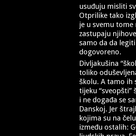
usuđuju misliti s
Otprilike tako i
je u svemu tome n
zastupaju njihove
samo da da legiti
dogovoreno.
Divljakušina “škol
toliko oduševlje
školu. A tamo ih 
tijeku “sveopšti”
i ne događa se sa
Danskoj. Jer štra
kojima su na čelu
između ostalih: 