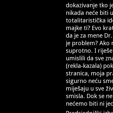
dokazivanje tko 
nikada neće biti 
totalitaristička 
majke ti? Evo kra
da je za mene Dr
je problem? Ako n
suprotno. I riješ
umislili da sve z
(rekla-kazala) po
stranica, moja prav
sigurno neću smet
miješaju u sve ž
smisla. Dok se n
nećemo biti ni je