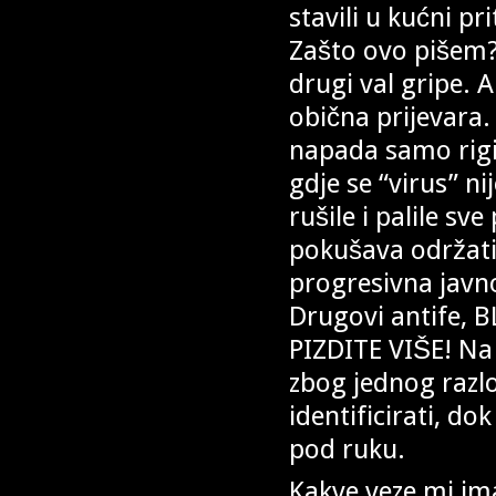
stavili u kućni pr
Zašto ovo pišem? 
drugi val gripe. A
obična prijevara.
napada samo rigid
gdje se “virus” n
rušile i palile s
pokušava održati
progresivna javn
Drugovi antife, B
PIZDITE VIŠE! Na
zbog jednog razl
identificirati, dok
pod ruku.
Kakve veze mi im