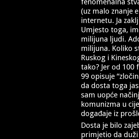
fenomenalna stva
(uz malo znanje 
internetu. Ja zak
Umjesto toga, ima
milijuna ljudi. A
milijuna. Koliko 
Ruskog i Kineskog
tako? Jer od 100 
99 opisuje “zločin
da dosta toga jas
sam uopće načinj
komunizma u cije
događaje iz prošl
Dosta je bilo zaj
primjetio da duži