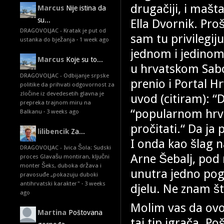
drugačiji, i maš
Marcus
Nije istina da
su...
Ella Dvornik. Pro
DRAGOVOLJAC - Kratak je put od
sam tu privilegi
ustanka do bježanja
·
1 week ago
jednom i jedino
Marcus
Koje su to...
u hrvatskom Sabor
DRAGOVOLJAC - Odbijanje srpske
prenio i Portal Hr
politike da prihvati odgovornost za
zločine iz devedesetih glavna je
uvod (citiram): “D
prepreka trajnom miru na
“popularnom hrva
Balkanu
·
3 weeks ago
pročitati.“ Da ja
lilibencik
Za...
I onda kao šlag na
DRAGOVOLJAC - Ivica Šola: Sudski
Arne Šebalj, pod 
proces Glavašu montiran, ključni
monter Šeks, duboka država i
unutra jedno pog
pravosuđe „pokazuju duboki
antihrvatski karakter"
·
3 weeks
djelu. Ne znam š
ago
Molim vas da ovo 
Martina
Poštovana
taj tip igrača. Po