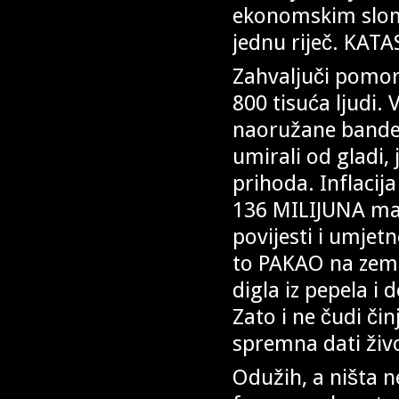
ekonomskim slomo
jednu riječ. KAT
Zahvaljuči pomor
800 tisuća ljudi.
naoružane bande k
umirali od gladi,
prihoda. Inflacija
136 MILIJUNA mar
povijesti i umjet
to PAKAO na zeml
digla iz pepela i
Zato i ne čudi či
spremna dati živo
Odužih, a ništa n