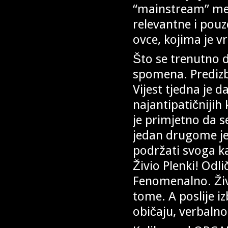
“mainstream” me
relevantne i pou
ovce, kojima je vr
Što se trenutno d
spomena. Predizb
Vijest tjedna je d
najantipatičnijih
je primjetno da s
jedan drugome je
podržati svoga ka
Živio Plenki! Odli
Fenomenalno. Živi
tome. A poslije 
običaju, verbalno