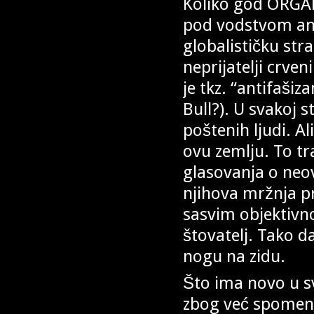
Koliko god ORGAN
pod vodstvom ane
globalističku str
neprijatelji crven
je tkz. “antifašiz
Bull?). U svakoj s
poštenih ljudi. Al
ovu zemlju. To t
glasovanja o neovi
njihova mržnja 
sasvim objektivno
štovatelj. Tako 
nogu na zidu.
Što ima novo u sv
zbog već spomenut