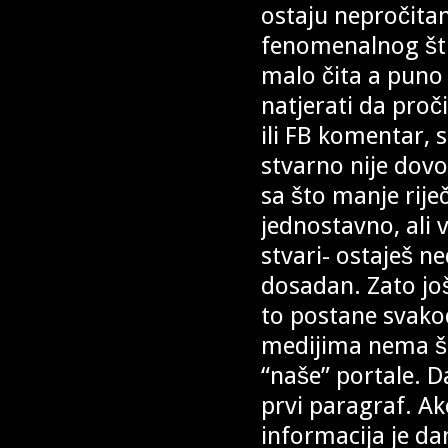
ostaju nepročitani
fenomenalnog šti
malo čita a puno 
natjerati da proč
ili FB komentar,
stvarno nije dov
sa što manje rije
jednostavno, ali v
stvari- ostaješ n
dosadan. Zato jo
to postane svako
medijima nema št
“naše” portale. D
prvi paragraf. Ak
informacija je dan