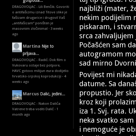
gospođa...
najbliži (mater, ž
DRAGOVOLJAC - Lili Benčik: Govoriti
o antifašizmu iznad Titove slike je
nekim podijelim n
fašizam drugarice i drugovi! Vaš
„antifašizam“ poništen je
piskaram, i stvar
masovnim zločinima!
·
3 weeks
srca zahvaljujem 
ago
Počašćen sam da
Martina
Nije to
autogramom može
prljava...
DRAGOVOLJAC - Radić: Dok film o
sad mirno Dvorni
Vukovaru ostaje bez potpore,
HAVC gotovo milijun eura dodijelio
Povijest mi nikad
hrvatsko-srpskoj koprodukciji
·
4
datume. Sa današ
weeks ago
propustio. Jer sko
Marcus
Dalić, jedini...
kroz koji prolazi
DRAGOVOLJAC - Nakon Dalića
iza 1. Svj. rata.
Vatrene treba voditi Dalić
·
1
month ago
neka svatko sam 
i nemoguće je ob