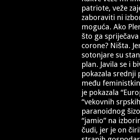
patriote, veže za
zaboraviti ni izbo
moguća. Ako Plen
što ga spriječava
corone? Ništa. Je
sotonjare su stanj
plan. Javila se i b
pokazala srednji 
među feministkinj
je pokazala “Euro
“vekovnih srpskih
paranoidnog šizo
“jamio” na izbori
čudi, jer je on č
stranih gospodar