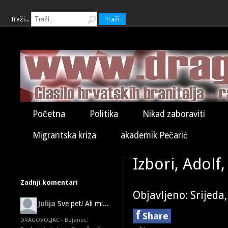
Traži...
Traži
Početna
Politika
Nikad zaboraviti
Migrantska kriza
akademik Pečarić
Izbori, Adolf,
Zadnji komentari
Objavljeno: Srijeda
Julija
Sve pet! Ali mi...
f
Share
DRAGOVOLJAC - Bujanec: