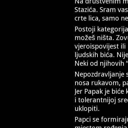
Na društvenim mr
Stazića. Sram va
crte lica, samo n
Postoji kategorija
možeš ništa. Zov
vjeroispovijest il
ljudskih bića. Ni
Neki od njihovih 
Nepozdravljanje s
nosa rukavom, pa
Jer Papak je biće
i tolerantnijoj sr
uklopiti.
Papci se formiraju
mjestom rođenja i