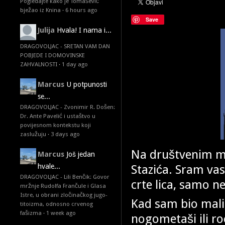
Pogledajte kako je Tomašević
bježao iz Knina
·
6 hours ago
Save
Julija
Hvala! I nama i...
DRAGOVOLJAC - SRETAN VAM DAN
POBJEDE I DOMOVINSKE
ZAHVALNOSTI
·
1 day ago
Marcus
U potpunosti
se...
DRAGOVOLJAC - Zvonimir R. Došen:
Dr. Ante Pavelić i ustaštvo u
povijesnom kontekstu koji
zaslužuju
·
3 days ago
Na društvenim mr
Marcus
Još jedan
Stazića. Sram va
hvale...
DRAGOVOLJAC - Lili Benčik: Govor
crte lica, samo n
mržnje Rudolfa Frančule i Glasa
Istre, u obrani zločinačkog jugo-
Kad sam bio mali, s
titoizma, odnosno crvenog
fašizma
·
1 week ago
nogometaši ili ro