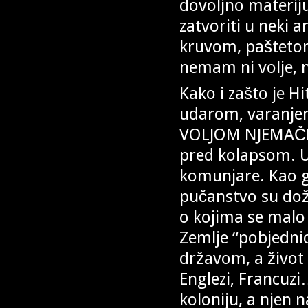
dovoljno materiju
zatvoriti u neki a
kruvom, paštetom 
nemam ni volje, n
Kako i zašto je H
udarom, varanjem
VOLJOM NJEMAČKO
pred kolapsom. U
komunjare. Kao gu
pučanstvo su doži
o kojima se malo 
Zemlje “pobjednic
državom, a život 
Englezi, Francuzi
koloniju, a njen n