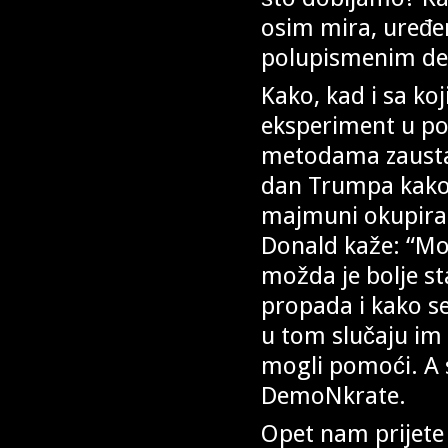
osim mira, uređe
polupismenim debi
Kako, kad i sa ko
eksperiment u pov
metodama zaustavi
dan Trumpa kako mi
majmuni okupirali
Donald kaže: “Mogu
možda je bolje st
propada i kako s
u tom slučaju im n
mogli pomoći. A 
DemoNkrate.
Opet nam prijete 