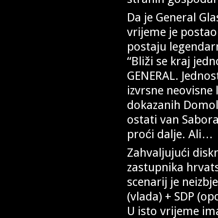
Da je General Gl
vrijeme je postao 
postaju legendarni
“Bliži se kraj je
GENERAL. Jednost
izvrsne neovisne l
dokazanih Domolju
ostati van Sabor
proći dalje. Ali…
Zahvaljujući dis
zastupnika hrvats
scenarij je neizbj
(vlada) + SDP (o
U isto vrijeme im