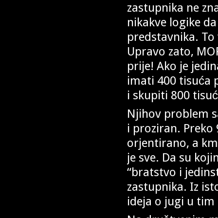
zastupnika ne zn
nikakve logike da
predstavnika. To v
Upravo zato, MOR
prije! Ako je jed
imati 400 tisuća
i skupiti 800 tis
Njihov problem sa
i proziran. Preko 
orjentirano, a km
je sve. Da su koji
“bratstvo i jedins
zastupnika. Iz is
ideja o jugi u tim