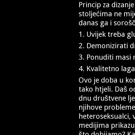
Princip za dizanje
stoljećima ne mije
danas ga i sorošč
1. Uvijek treba gl
2. Demonizirati dr
3. Ponuditi masi 
4. Kvalitetno lag
Ovo je doba u kom
tako htjeli. Daš o
dnu društvene ljes
njihove probleme
heteroseksualci, 
medijima prikazuj
što dobijamo? Ka