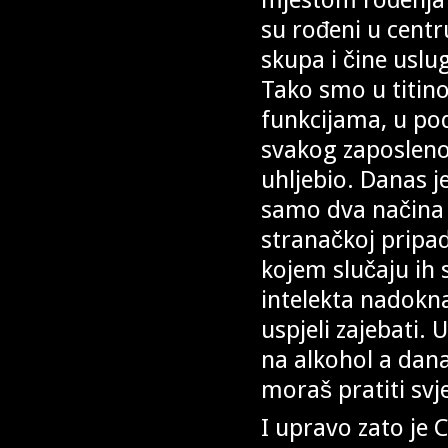
su rođeni u centr
skupa i čine uslu
Tako smo u titin
funkcijama, u po
svakog zaposlenog
uhljebio. Danas je
samo dva načina 
stranačkoj pripa
kojem slučaju ih 
intelekta nadokna
uspjeli zajebati.
na alkohol a danas
moraš pratiti svj
I upravo zato je 