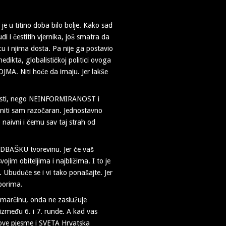
je u titino doba bilo bolje. Kako sad
di i čestitih vjernika, još smatra da
icu i njima dosta. Pa nije ga postavio
kta, globalističkoj politici ovoga
JMA. Niti hoće da imaju. Jer lakše
obalisti, nego NEINFORMIRANOST i
 niti sam razočaran. Jednostavno
aivni i čemu sav taj strah od
u UDBAŠKU tvorevinu. Jer će vaš
jim obiteljima i najbližima. I to je
e. Ubuduće se i vi tako ponašajte. Jer
izborima.
marčinu, onda ne zaslužuje
između 6. i 7. runde. A kad vas
ve pjesme i SVETA Hrvatska