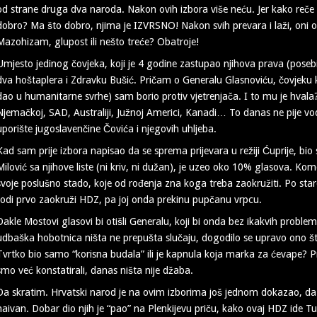
od strane druga dva naroda. Nakon ovih izbora više neću. Jer kako reče 
dobro? Ma što dobro, njima je IZVRSNO! Nakon svih prevara i laži, oni
Mazohizam, glupost ili nešto treće? Obatroje!
Umjesto jedinog čovjeka, koji je 4 godine zastupao njihova prava (posebi
dva hoštaplera i Zdravku Bušić. Pričam o Generalu Glasnoviću, čovjeku k
dao u humanitarne svrhe) sam borio protiv vjetrenjača. I to mu je hvala?
Njemačkoj, SAD, Australiji, Južnoj Americi, Kanadi… To danas ne pije v
uporište jugoslavenčine Čovića i njegovih uhljeba.
Kad sam prije izbora napisao da se sprema prijevara u režiji Ćuprije, bio
Milović sa njihove liste (ni kriv, ni dužan), je uzeo oko 10% glasova. Kom
svoje poslušno stado, koje od rođenja zna koga treba zaokružiti. Po s
rodi prvo zaokruži HDZ, pa joj onda prekinu pupčanu vrpcu.
Dakle Mostovi glasovi bi otišli Generalu, koji bi onda bez ikakvih proble
udbaška hobotnica ništa ne prepušta slučaju, dogodilo se upravo ono što s
Tvrtko bio samo “korisna budala” ili je kapnula koja marka za ćevape? Pri
smo već konstatirali, danas ništa nije džaba.
Da skratim. Hrvatski narod je na ovim izborima još jednom dokazao, da j
naivan. Dobar dio njih je “pao” na Plenkijevu priču, kako ovaj HDZ id