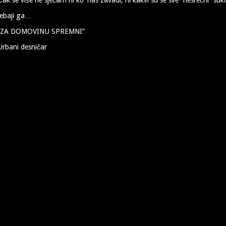
Jebaji ga…
“ZA DOMOVINU SPREMNI”
Urbani desničar