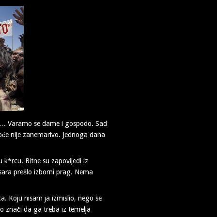
o…. Varamo se dame i gospodo. Sad
uopće nije zanemarivo. Jednoga dana
u k*rcu. Bitne su zapovijedi iz
fusara prešlo izborni prag. Nema
ca. Koju nisam ja izmislio, nego se
to znači da ga treba iz temelja