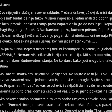
Misovo…
Ovo nije jedini slučaj masovne zablude. Trećina države još uvijek misli da 
objasnit’ budali da nije tako? Mission impossible. Jedan mali dio dobrih lju
je lažni prorok i antikrist Franjo-pravi Papa?! Vidilo ga da nosi bijelu kap
dragi Bog, nego Soroš! O Vatikanskom puču, kućnom pritvoru Pape Benedi
južnoameričkog ljevičara, štovanju poganskih simbola…., oni nemaju PO
je ovako. Mozak na pašu i uživaj. Ko’ mu jebe mater kume…. .
Zaključak? Naši najveći neprijatelj nisu ni komunjare, ni četnici, ni gl
NEZNANJE! Nemam više nikakvih iluzija a ni emocija. Niti sam popizdio,
sam u nekom čudnovatom stanju. Ne kontam, kako ljudi mogu biti tako n
istine?
Moj savjet Hrvatskom iseljeništvu je slijedeći. Ne šaljite više ni $1 u ov
krvavo zarađeni novac jednostavno ispariti. U vidu magle. Šaljite samo svo
to. Prepametni “hrvati” su vas se odrekli, i zaključili da im više ne trebat
nekima su očito draži domaći četnici od vas. I to su jasno pokazali na 
Ako nekome stalno pomažete a ta vam osoba umjesto zahvale, opali ša
ništa.“Pomozi sirotu, na svoju sramotu” – rekao je Mate Parlov, u pauzi 
uhvati nostalgija, neka vam poveznica sa Domovinom budu Thompsono