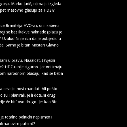
gosp. Marko Jurič, njima je izgleda
 opet masovno glasuju za HDZ!?
ce Branitelja HVO-a), oni izaberu
oji se bez ikakve naknade (plaću je
 Uzalud činjenica da je pobijedio u
ode. Samo je bitan Mostar! Glavno
 sam u pravu. Nažalost. Izvjesni
e? HDZ-u nije sigurno. Jer oni imaju
tarom narodnom običaju, kad se beba
ma osvojio novi mandat. Ali pošto
u i planirali. Je li dotični drug
je će bit’ ovo drugo. Jer kao što
e totalno politički nepismen i
e Tuđmanovim putem!?