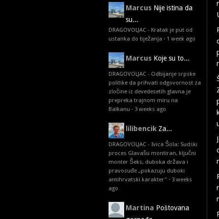
Marcus
Nije istina da
su...
DRAGOVOLJAC - Kratak je put od
ustanka do bježanja
·
1 week ago
Marcus
Koje su to...
DRAGOVOLJAC - Odbijanje srpske
politike da prihvati odgovornost za
zločine iz devedesetih glavna je
prepreka trajnom miru na
Balkanu
·
3 weeks ago
lilibencik
Za...
DRAGOVOLJAC - Ivica Šola: Sudski
proces Glavašu montiran, ključni
monter Šeks, duboka država i
pravosuđe „pokazuju duboki
antihrvatski karakter"
·
3 weeks
ago
Martina
Poštovana