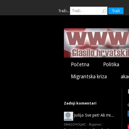
Traži...
Traži
Početna
Politika
Migrantska kriza
aka
Zadnji komentari
Julija
Sve pet! Ali mi...
DRAGOVOLJAC - Bujanec: