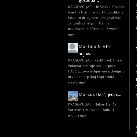
gospođa...
DRAGOVOLJAC - Lili Benčik: Govoriti
o antifašizmu iznad Titove slike je
fašizam drugarice i drugovi! Vaš
„antifašizam“ poništen je
masovnim zločinima!
·
3 weeks
ago
Martina
Nije to
prljava...
DRAGOVOLJAC - Radić: Dok film o
Vukovaru ostaje bez potpore,
HAVC gotovo milijun eura dodijelio
hrvatsko-srpskoj koprodukciji
·
4
weeks ago
Marcus
Dalić, jedini...
DRAGOVOLJAC - Nakon Dalića
Vatrene treba voditi Dalić
·
1
month ago