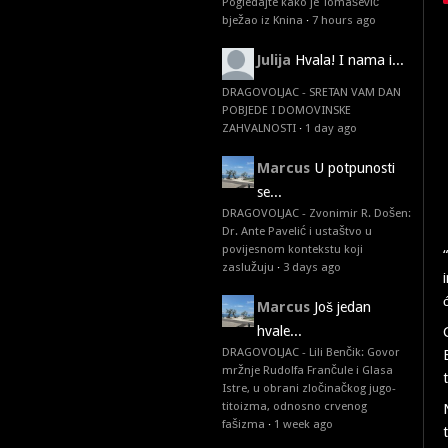
Pogledajte kako je Tomašević
bježao iz Knina
·
7 hours ago
Julija
Hvala! I nama i...
DRAGOVOLJAC - SRETAN VAM DAN
POBJEDE I DOMOVINSKE
ZAHVALNOSTI
·
1 day ago
Marcus
U potpunosti
se...
DRAGOVOLJAC - Zvonimir R. Došen:
Dr. Ante Pavelić i ustaštvo u
povijesnom kontekstu koji
zaslužuju
·
3 days ago
Marcus
Još jedan
hvale...
DRAGOVOLJAC - Lili Benčik: Govor
mržnje Rudolfa Frančule i Glasa
Istre, u obrani zločinačkog jugo-
titoizma, odnosno crvenog
fašizma
·
1 week ago