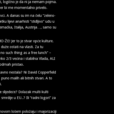
ri, logično je da ni ja nemam pojma.
 Jer bi me momentalno privelo.
ci. A danas su im na čelu “zeleno-
u lijevi anarhisti “stidljivo” uđu u
 Njemačka, Italija, Austrija…, samo su
-ŽE! Jer to je stvar opće kulture.
 duže ostati na vlasti. Za tu
s no such thing as a free lunch” –
nko 2/3 većina i stabilna Vlada, ALI
 odmah pristao.
stavno nestala? Ni David Copperfield
puno malih ali bitnih stvari. A to
i.
slijedeće? Dolazak multi-kulti
smrdije u EU..? Ili “radni logori” za
ihovom lošem položaju i majorizaciji