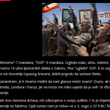
“Možemo”-7 mandata, “SSIP”-3 mandata. Izgleda malo, sitno, nebitn
imamo 10 ultra ljevičarskih debila u Saboru. Plus “ugledni” SDP. A to 
će ovi štovatelji ćopavog bravara, dobiti prigodu da sastave Vladu.
Garantiram. Je li stvarno mislite da naši glasovi nešto znače? Znače, ali 
Brisela, Londona i Pariza. Jer ne može me nitko uvjeriti da je ovih 10 ti
teorije.
Niti smo neovisna država, niti odlučujemo o svojoj sudbini. I to je činjeni
temelji na faktima. Cijeli sustav nam je otišao ne u 3, nego u 33 P.M.! Š