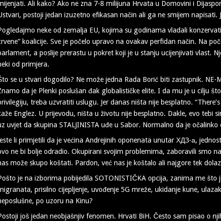
mijenjati. Ali kako? Ako ne zna 7-8 milijuna Hrvata u Domovini i Dijaspo
Ustvari, postoji jedan izuzetno efikasan način ali ga ne smijem napisati.
Pogledajmo neke od zemalja EU, kojima su godinama vladali konzervativ
crvene” koalicije. Sve je počelo upravo na ovakav perfidan način. Na početk
parlament, a poslije prerastu u pokret koji je u stanju ucijenjivati vlast.
neki od primjera.
Što se u stvari dogodilo? Ne može jedna Rada Borić biti zastupnik. NE-MO
Znamo da je Plenki poslušan đak globalističke elite. I da mu je u cilju što
privilegiju, treba uzvratiti uslugu. Jer danas ništa nije besplatno. “There’
kaže Englez. U prijevodu, ništa u životu nije besplatno. Dakle, evo tebi si
uz uvjet da skupina STALJINISTA uđe u Sabor. Normalno da je očalinko
Jeste li primjetili da je većina Andrejinih oponenata unutar ХДЗ-а, jedno
ovo ne bi bolje odradio. Okupirani svojim problemima, zaboravili smo na 
nas može skupo koštati. Pardon, već nas je koštalo ali najgore tek dolaz
Pošto je na izborima pobijedila SOTONISTIČKA opcija, zanima me što je 
migranata, prisilno cijepljenje, uvođenje 5G mreže, ukidanje kune, ulazak 
neposlušne, po uzoru na Kinu?
Postoji još jedan neobjašnjiv fenomen. Hrvati BiH. Često sam pisao o nj