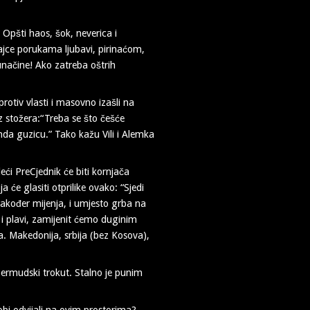
Opšti haos, šok, neverica i
cajce porukama ljubavi, pirinaćom,
ačine! Ako zatreba oštrih
protiv vlasti i masovno izašli na
iz stožera:“Treba se što češće
onda guzicu.” Tako kažu Vili i Alemka
eći PreCjednik će biti kornjača
će glasiti otprilike ovako: “Sjedi
akođer mijenja, i umjesto grba na
 i plavi, zamijenit ćemo duginim
a. Makedonija, srbija (bez Kosova),
 Bermudski trokut. Stalno je punim
kobi odvijali na ovim prostorima?