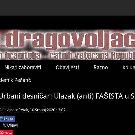
Nikad zaboraviti
Obavijesti
Razno
Kolu
demik Pečarić
Urbani desničar: Ulazak (anti) FAŠISTA u 
Objavljeno: Petak, 10 Srpanj 2020 13:07
f
Share
Save