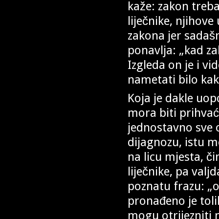
kaže: zakon treba
liječnike, njihov
zakona jer sadašnj
ponavlja: „kad za
Izgleda on je i vi
nametati bilo ka
Koja je dakle uo
mora biti prihva
jednostavno sve ov
dijagnozu, istu 
na licu mjesta, či
liječnike, pa valj
poznatu frazu: „o
pronađeno je toli
mogu otrijezniti 