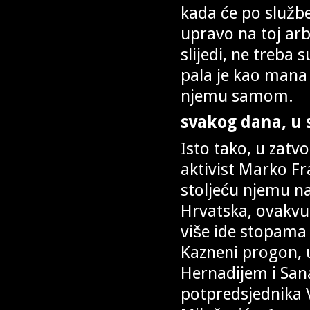
kada će po službe
upravo na toj arb
slijedi, ne treba
pala je kao mana
njemu samom.
svakog dana, u
Isto tako, u zatv
aktivist Marko Fr
stoljeću njemu n
Hrvatska, ovakvu
više ide stopama
Kazneni progon, u
Hernadijem i San
potpredsjednika V