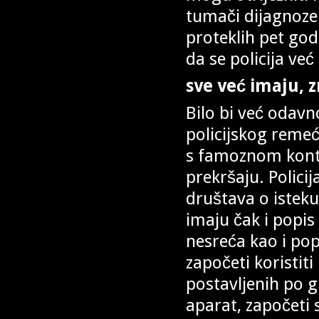
tumači dijagnoze 
proteklih pet god
da se policija ve
sve već imaju, zn
Bilo bi već odav
policijskog remeć
s famoznom kont
prekršaju. Polici
društava o isteku
imaju čak i popis
nesreća kao i po
započeti koristi
postavljenih po g
aparat, započeti