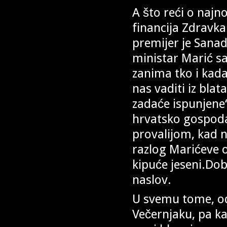
A što reći o najno
financija Zdravk
premijer je Sanad
ministar Marić s
zanima tko i kada
nas vaditi iz bla
zadaće ispunjene“
hrvatsko gospodar
provalijom, kad n
razlog Marićeve o
kipuće jeseni.Dob
naslov.
U svemu tome, odl
Večernjaku, pa ka