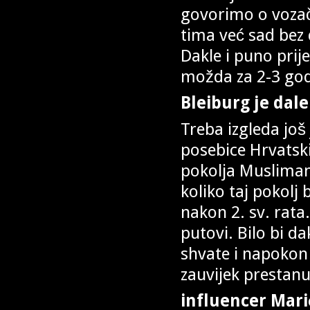
govorimo o vozač
tima već sad bez 
Dakle i puno prije
možda za 2-3 god
Bleiburg je dal
Treba izgleda još
posebice Hrvatsk
pokolja Musliman
koliko taj pokolj 
nakon 2. sv. rata.
putovi. Bilo bi da
shvate i napokon
zauvijek prestanu
influencer Mari