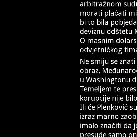
arbitražnom sud
morati plaćati mi
bi to bila pobjed
deviznu odštetu 
O masnim dolars
odvjetničkog tima,
Ne smiju se znati
obraz, Međunarodn
u Washingtonu da
Temeljem te pres
korupcije nije bil
Ili će Plenković s
izraz marno zaob
imalo značiti da j
presude samo on