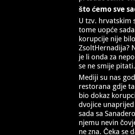
što ćemo sve sa
U tzv. hrvatskim
tome uopće sada n
korupcije nije bil
ZsoltHernadija? N
je li onda za nep
se ne smije pitati
Mediji su nas go
restorana gdje ta
bio dokaz korupci
dvojice unaprijed
sada sa Sanadero
njemu nevin čovjek
ne zna. Čeka se da