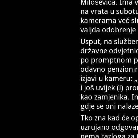
Miloševića. Ima 
na vrata u subotu
kamerama već slu
valjda odobrenje
Usput, na službe
državne odvjetnic
po promptnom pr
odavno penzioni
izjavi u kameru: 
i još uvijek (!) 
kao zamjenika. I
gdje se oni nala
Tko zna kad će op
uzrujano odgovar
nema razloga za 