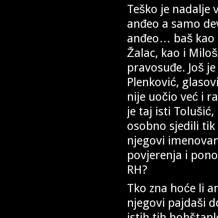
Teško je nadalje v
anđeo a samo dev
anđeo… baš kao i 
Žalac, kao i Miloš
pravosuđe. Još je
Plenković, glasov
nije uočio već i r
je taj isti Tolušić
osobno sjedili tik
njegovi imenovan
povjerenja i pono
RH?
Tko zna hoće li a
njegovi pajdaši d
istih tih hohšta