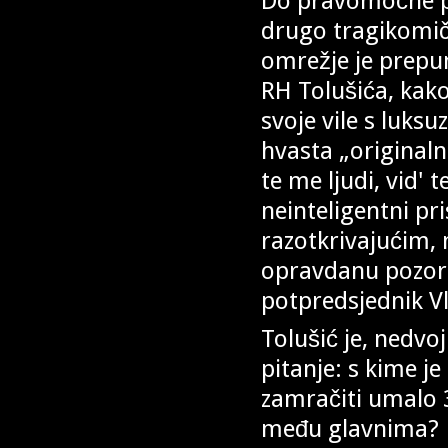
Do pravomoćne pr
drugo tragikomič
omrežje je prepu
RH Tolušića, kak
svoje vile s luks
hvasta „originaln
te me ljudi, vid'
neinteligentni pr
razotkrivajućim, 
opravdanu pozorn
potpredsjednik V
Tolušić je, nedvo
pitanje: s kime j
zamračiti umalo 3
među glavnima?