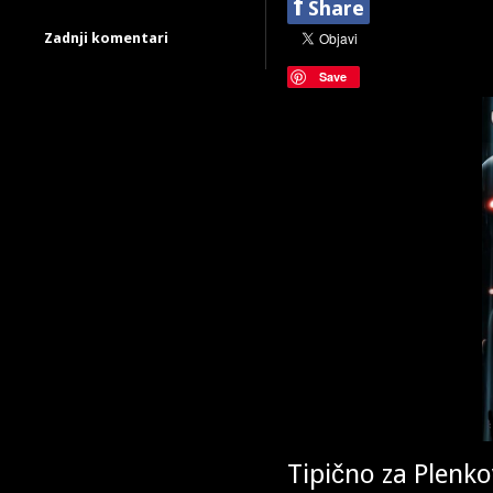
f
Share
Zadnji komentari
Save
Tipično za Plenk