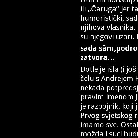
ili „Čaruga“.Jer 
humoristički, sa
njihova vlasnika.
su njegovi uzori.
sada sâm,podro
zatvora…
Dotle je išla (i j
čelu s Andrejem 
nekada potpredsj
pravim imenom Jov
je razbojnik, koji
Prvog svjetskog r
imamo sve. Osta
možda i suci bud