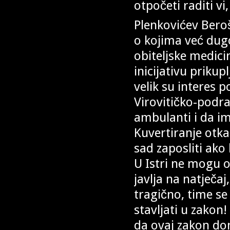
otpočeti raditi vi,
Plenkovićev Bero
o kojima već dugo
obiteljske medic
inicijativu prikup
velik su interes p
Virovitičko-podr
ambulanti i da i
Kuvertiranje otka
sad zaposliti ako 
U Istri ne mogu o
javlja na natječaj
tragično, time se 
stavljati u zakon
da ovaj zakon do