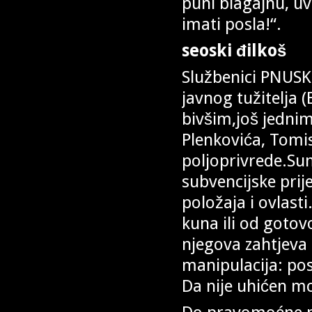
puni blagajnu, u
imati posla!“.
seoski đilkoš
Službenici PNUSK
javnog tužitelja 
bivšim,još jedni
Plenkovića, Tomi
poljoprivrede.Sum
subvencijske prij
položaja i ovlas
kuna ili od gotovo
njegova zahtjeva 
manipulacija: pos
Da nije uhićen m