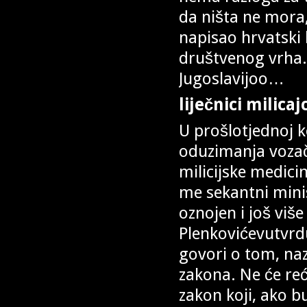
da ništa ne mora,
napisao hrvatski 
društvenog vrha.“
Jugoslavijoo…
liječnici milicajc
U prošlotjednoj 
oduzimanja vozačk
milicijske medici
me sekantni minis
oznojen i još viš
Plenkovićevutvrdu
govori o tom, naz
zakona. Ne će reći
zakon koji, ako 