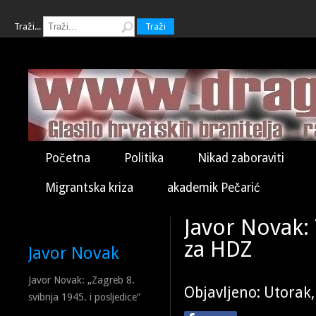
Traži...
Traži
Početna
Politika
Nikad zaboraviti
Migrantska kriza
akademik Pečarić
Javor Novak
za HDZ
Javor Novak
Javor Novak: „Zagreb 8.
Objavljeno: Utorak,
svibnja 1945. i posljedice“