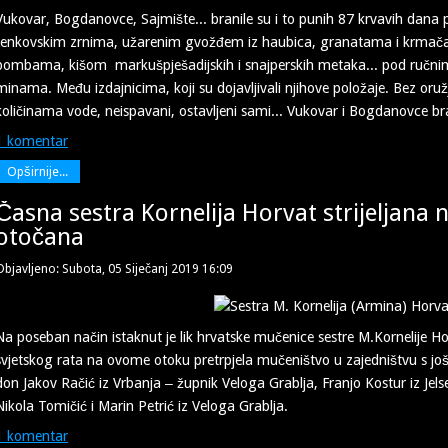
Vukovar, Bogdanovce, Sajmište... branile su i to punih 87 krvavih dana 
tenkovskim zrnima, užarenim gvožđem iz haubica, granatama i krmač
bombama, kišom markušpješadijskih i snajperskih metaka... pod ručni
minama. Među izdajnicima, koji su dojavljivali njihove položaje. Bez oru
količinama vode, neispavani, ostavljeni sami... Vukovar i Bogdanovce bra
1 komentar
Opširnije...
Časna sestra Kornelija Horvat strijeljana 
otočana
Objavljeno: Subota, 05 Siječanj 2019 16:09
Na poseban način istaknut je lik hrvatske mučenice sestre M.Kornelije H
svjetskog rata na ovome otoku pretrpjela mučeništvo u zajedništvu s još š
don Jakov Račić iz Vrbanja ‒ župnik Veloga Grablja, Franjo Kostur iz Jelse,
Nikola Tomičić i Marin Petrić iz Veloga Grablja.
1 komentar