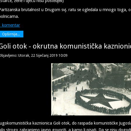
(Starce, žene i djecu nisu poštedjeli)
Partizanska brutalnost u Drugom svj. ratu se ogledala u mnogo toga, o
bolnicama.
1 komentar
Opširnije...
Goli otok - okrutna komunistička kaznioni
Objavljeno: Utorak, 22 Siječanj 2019 10:09
Jugokomunistička kaznionica Goli otok, do raspada komunističke Jugoslavi
bilo strogo zabranjeno javno govoriti, a kamo li pisati. Da se nisu dog