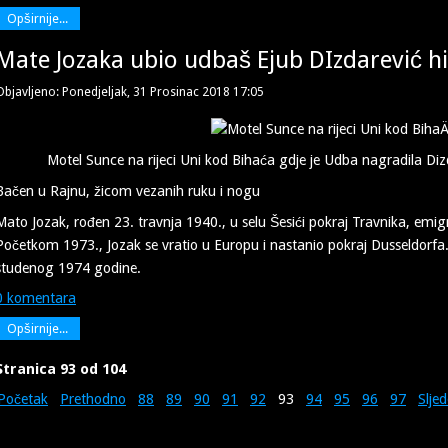
Opširnije...
Mate Jozaka ubio udbaš Ejub DIzdarević hi
Objavljeno: Ponedjeljak, 31 Prosinac 2018 17:05
Motel Sunce na rijeci Uni kod Bihaća gdje je Udba nagradila Di
Bačen u Rajnu, žicom vezanih ruku i nogu
Mato Jozak, rođen 23. travnja 1940., u selu Šesići pokraj Travnika, emigr
Početkom 1973., Jozak se vratio u Europu i nastanio pokraj Dusseldorfa. P
studenog 1974 godine.
0 komentara
Opširnije...
Stranica 93 od 104
Početak
Prethodno
88
89
90
91
92
93
94
95
96
97
Slje