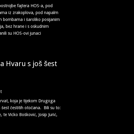
postrojbe fajtera HOS-a, pod
ama iz zrakoplova, pod napalm
m bombama i šaroliko posijanim
žja, bez hrane i s oskudnim
nili su HOS-ovi junaci
na Hvaru s još šest
orvat, koja je tijekom Drugoga
est čestitih otočana. Bili su to:
 te Vicko Bošković, Josip Jurić,