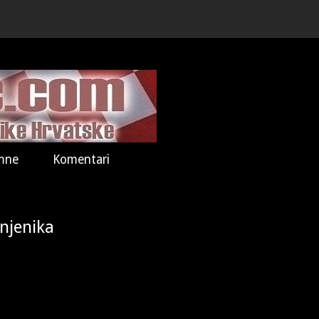
mne
Komentari
anjenika