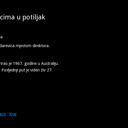
cima u potiljak
zdarevića mjestom direktora.
irao je 1967. godine u Australiju.
osljednji put je viđen živ 27.
deće
Kraj