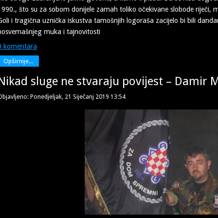
1990., što su za sobom donijele zamah toliko očekivane slobode riječi, m
Goli i tragična uznička iskustva tamošnjih logoraša zacijelo bi bili da
posvemašnjeg muka i tajnovitosti
0 komentara
Opširnije...
Nikad sluge ne stvaraju povijest – Damir 
Objavljeno: Ponedjeljak, 21 Siječanj 2019 13:54