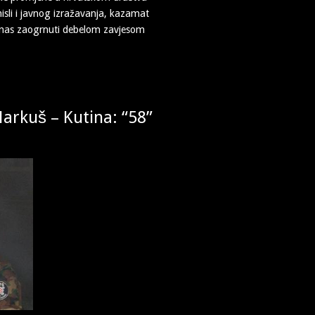
isli i javnog izražavanja, kazamat
ndanas zaogrnuti debelom zavjesom
Markuš – Kutina: “58”