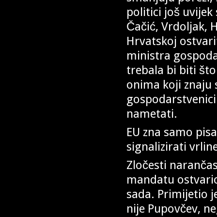
politici još uvije
Čačić, Vrdoljak, 
Hrvatskoj ostvari
ministra gospodar
trebala bi biti št
onima koji znaju 
gospodarstvenicim
nametati.
EU zna samo pisat
signalizirati vrlin
Zločesti narančas
mandatu ostvario 
sada. Primijetio j
nije Pupovčev, ne