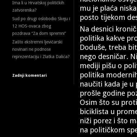
Ima li u Hrvatskoj političkih
mu je plaća niska
zatvorenika?
posto tijekom de
Sud po drugi oslobodio Skeju i
12 HOS-ovaca zbog
Na desnici kroni
pozdrava “Za dom spremni”
politika kakve pr
Zašto ekstremni ljevičarski
Doduše, treba biti
novinari ne podnose
nego desničar. Ni
reprezentaciju i Zlatka Dalića?
mediji pišu o poli
politika modernih
Zadnji komentari
naučiti kada je u
prošle godine poz
Osim što su proti
biciklista u prom
niži porez i što 
na političkom spe