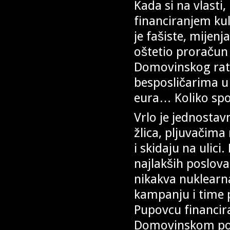
Kada si na vlasti,
financiranjem ku
je fašiste, mijenj
oštetio proračun
Domovinskog rata
besposličarima u
eura… Koliko spo
Vrlo je jednostav
žlica, pljuvačima
i skidaju na ulici.
najlakših poslova 
nikakva nuklearna
kampanju i time 
Pupovcu financira
Domovinskom pokr