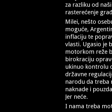
za razliku od naši
rasterećenje gra
Milei, nešto osebu
moguće, Argentin
inflaciju te popra
vlasti. Ugasio je
motorkom reže bo
birokraciju oprav
ukinuo kontrolu c
državne regulacij
narodu da treba ra
naknade i pouzdav
Jer neće.
I nama treba moto