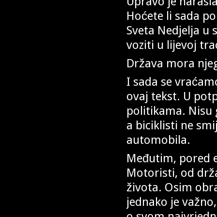
Upravo je narasla
Hoćete li sada po
Sveta Nedjelja u
voziti u lijevoj tr
Država mora njeg
I sada se vraćam
ovaj tekst. U po
politikama. Nisu 
a biciklisti ne sm
automobila.
Međutim, pored e
Motoristi, od drž
života. Osim obr
jednako je važno,
o svom najvrjedni