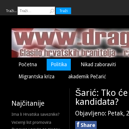
Traži...
Traži
Početna
Politika
Nikad zaboraviti
Migrantska kriza
akademik Pečarić
Šarić: Tko će
kandidata?
Najčitanije
Objavljeno: Petak, 
Ima li Hrvatska saveznike?
Večernji list promovira
f
Share