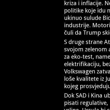
kriza i inflacije
politike koje idu
ukinuo sulude Bi
industrije. Motori
čuli da Trump sk
S druge strane At
svojom zelenom a
za eko-test, nam
elektrifikaciju, 
Volkswagen zatvar
loše kvalitete iz
kojeg prosvjeduju
Dok SAD i Kina u
pisati regulative,