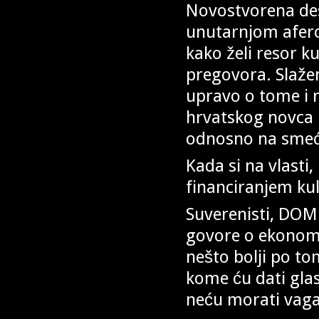
Novostvorena desn
unutarnjom aferom
kako želi resor k
pregovora. Slažem
upravo o tome i 
hrvatskog novca 
odnosno na smeć
Kada si na vlasti,
financiranjem ku
Suverenisti, DOMi
govore o ekonomij
nešto bolji po to
kome ću dati glas
neću morati vaga