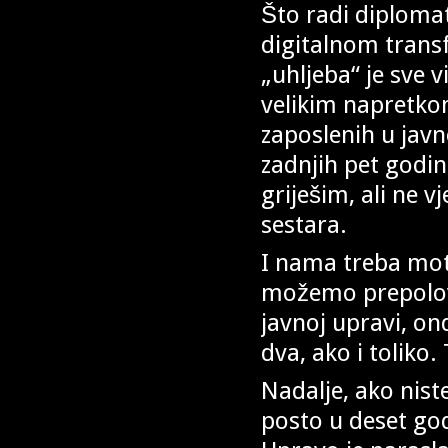
Što radi diploma
digitalnom trans
„uhljeba“ je sve 
velikim napretkom 
zaposlenih u jav
zadnjih pet godin
griješim, ali ne v
sestara.
I nama treba moto
možemo prepolovi
javnoj upravi, ond
dva, ako i toliko
Nadalje, ako nist
posto u deset god