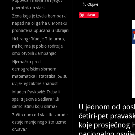
Pupovca i navija za njegov
povratak na vlast
Save
Žena koja je izvela bombaški
napad na oligarha u Monaku
pronađena upucana u Ukrajini
Hebrang: 'Kad je Tito umro,
mi kojima je pobio roditelje
smo otvorili šampanjac'
Njemačka pred
demografskim slomom:
matematika i statistika još su
uvijek egzaktne znanosti
Mladen Pavković: Treba li
spaliti Jakova Sedlara? Ili
U jednom od posl
samo istinu koju snima?
četiri-pet pravaš
Zašto nam od vlastite zarade
ostaje manje nego što uzme
koje prosječnog H
država?
nacionalno osviješ