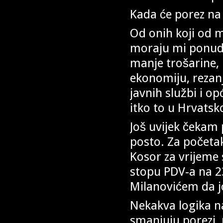
Kada će porez na 
Od onih koji od m
moraju mi ponudi
manje trošarine, 
ekonomiju, rezan
javnih službi i o
itko to u Hrvatsk
Još uvijek čekam 
posto. Za početak
Kosor za vrijeme 
stopu PDV-a na 2
Milanovićem da j
Nekakva logika na
smanjuju porezi, 