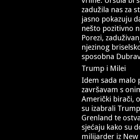
vrline. Ursula bi
zadužila nas za s
jasno pokazuju d
nešto pozitivno n
Porezi, zaduživanj
njezinog briselsk
sposobna Dubrav
Trump i Milei
Idem sada malo p
završavam s oni
Američki birači,
su izabrali Trump
Grenland te ostvar
sjećaju kako su d
milijarder iz New