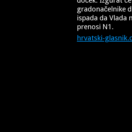
doček. Izgurat će
gradonačelnike da
ispada da Vlada m
prenosi N1.
hrvatski-glasnik