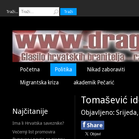
Traži...
Traži
Početna
Politika
Nikad zaboraviti
Migrantska kriza
akademik Pečarić
Tomašević ide
Najčitanije
Objavljeno: Srijeda
f
Ima li Hrvatska saveznike?
Share
Večernji list promovira