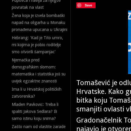
Pupovca i navija za njegov
Save
povratak na vlast
Žena koja je izvela bombaški
napad na oligarha u Monaku
pronađena upucana u Ukrajini
Hebrang: 'Kad je Tito umro,
mi kojima je pobio roditelje
smo otvorili šampanjac'
Njemačka pred
demografskim slomom:
matematika i statistika još su
Tomašević je odl
uvijek egzaktne znanosti
Ima li u Hrvatskoj političkih
Hrvatske. Kako gr
zatvorenika?
bitka koju Tomaš
Mladen Pavković: Treba li
smanjiti ovlasti 
spaliti Jakova Sedlara? Ili
Gradonačelnik To
samo istinu koju snima?
Zašto nam od vlastite zarade
najavio je otvor