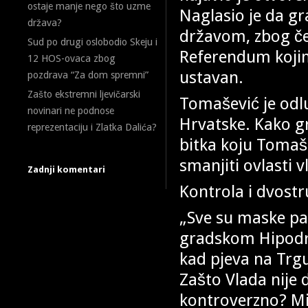
ostaje manje nego što uzme
Naglasio je da gr
država?
državom, zbog čeg
Sud po drugi oslobodio Skeju i
Referendum kojim ž
12 HOS-ovaca zbog
ustavan.
pozdrava “Za dom spremni”
Zašto ekstremni ljevičarski
Tomašević je odl
novinari ne podnose
Hrvatske. Kako gr
reprezentaciju i Zlatka Dalića?
bitka koju Tomaš
smanjiti ovlasti 
Zadnji komentari
Kontrola i dvostru
„Sve su maske pa
gradskom Hipodrom
kad pjeva na Trgu
Zašto Vlada nije
kontroverzno? Mi 