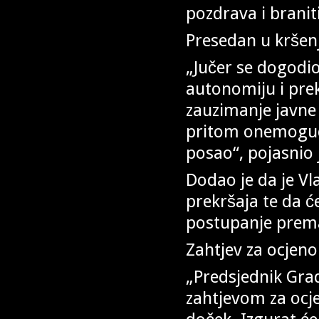
pozdrava i branit
Presedan u kršen
„Jučer se dogodio
autonomiju i prek
zauzimanje javne p
pritom onemoguć
posao“, pojasnio 
Dodao je da je V
prekršaja te da ć
postupanje prem
Zahtjev za ocjen
„Predsjednik Gra
zahtjevom za ocj