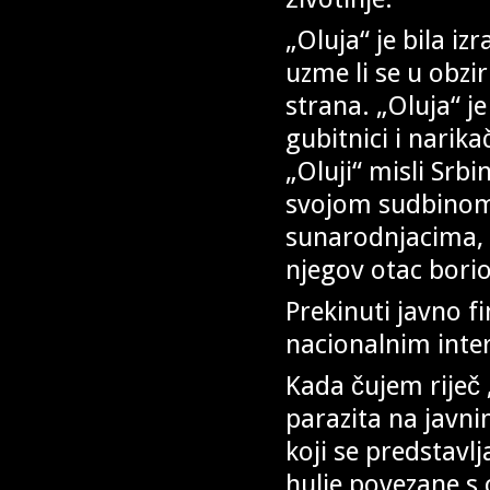
„Oluja“ je bila i
uzme li se u obzir
strana. „Oluja“ j
gubitnici i narik
„Oluji“ misli Srbi
svojom sudbinom
sunarodnjacima, o
njegov otac borio
Prekinuti javno f
nacionalnim inte
Kada čujem riječ „
parazita na javn
koji se predstavl
hulje povezane s