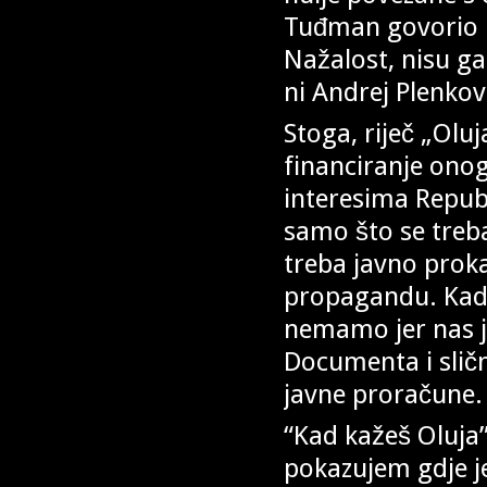
Tuđman govorio i
Nažalost, nisu g
ni Andrej Plenko
Stoga, riječ „Olu
financiranje onog
interesima Republ
samo što se treba
treba javno proka
propagandu. Kada
nemamo jer nas j
Documenta i sličn
javne proračune.
“Kad kažeš Oluja
pokazujem gdje je 