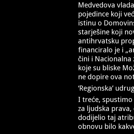
Medvedova vlada 
pojedince koji ve
istinu o Domovin
starješine koji n
antihrvatsku pr
financiralo je i „
čini i Nacionalna
koje su bliske M
ne dopire ova no
‘Regionska’ udru
I treće, spustimo 
za ljudska prava
dodijelio taj atri
obnovu bilo kakve