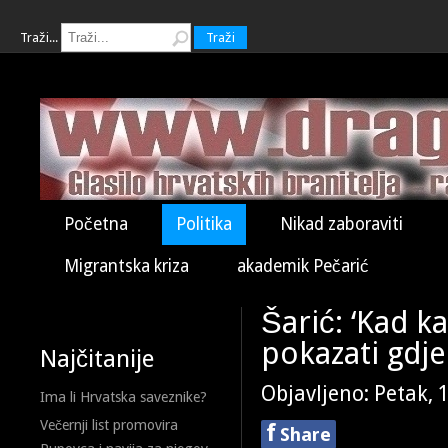
Traži...
Traži
Početna
Politika
Nikad zaboraviti
Migrantska kriza
akademik Pečarić
Šarić: ‘Kad k
pokazati gdje 
Najčitanije
Objavljeno: Petak, 
Ima li Hrvatska saveznike?
Večernji list promovira
f
Share