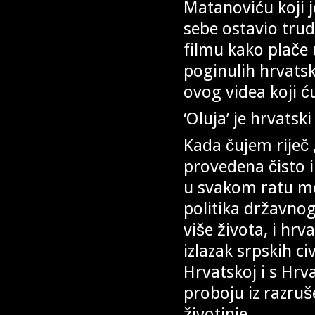
Matanoviću koji j
sebe ostavio tru
filmu kako plače u
poginulih hrvatski
ovog videa koji ć
‘Oluja’ je hrvatsk
Kada čujem riječ 
provedena čisto i
u svakom ratu mog
politika državnog
više života, i hrv
izlazak srpskih civ
Hrvatskoj i s Hrva
proboju iz razruš
životinje.