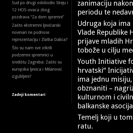
zanimaciju nakon
Sud po drugi oslobodio Skeju i
12 HOS-ovaca zbog
periodu te nedav
pozdrava “Za dom spremni”
Udruga koja ima
Zašto ekstremni ljevičarski
Vlade Republike H
novinari ne podnose
prijave mladih Hr
reprezentaciju i Zlatka Dalića?
Što su nam sve otkrili
tobože u cilju m
podzemni spremnici u
Youth Initiative 
središtu Zagreba: Zašto su
hrvatski“ Inicijat
europska ljevica i Milanović
izgubljeni?
ima jednu misiju,
obznaniti – nagri
Zadnji komentari
kulturnom i civil
balkanske asocija
Temelj koji u tom
ratu.