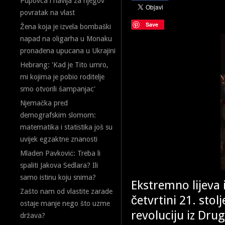
Pupovca i navija za njegov
povratak na vlast
Save
Žena koja je izvela bombaški
napad na oligarha u Monaku
pronađena upucana u Ukrajini
Hebrang: 'Kad je Tito umro,
mi kojima je pobio roditelje
smo otvorili šampanjac'
Njemačka pred
demografskim slomom:
matematika i statistika još su
uvijek egzaktne znanosti
Mladen Pavković: Treba li
spaliti Jakova Sedlara? Ili
samo istinu koju snima?
Ekstremno lijeva 
Zašto nam od vlastite zarade
četvrtini 21. stol
ostaje manje nego što uzme
revoluciju iz Dru
država?