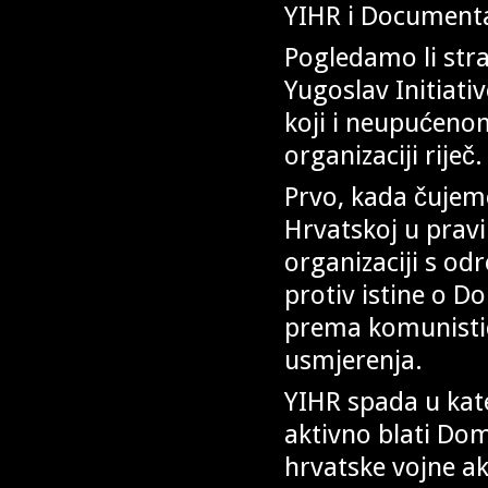
YIHR i Document
Pogledamo li str
Yugoslav Initiati
koji i neupućeno
organizaciji riječ.
Prvo, kada čujemo
Hrvatskoj u pravil
organizaciji s 
protiv istine o 
prema komunističk
usmjerenja.
YIHR spada u kat
aktivno blati Dom
hrvatske vojne akc