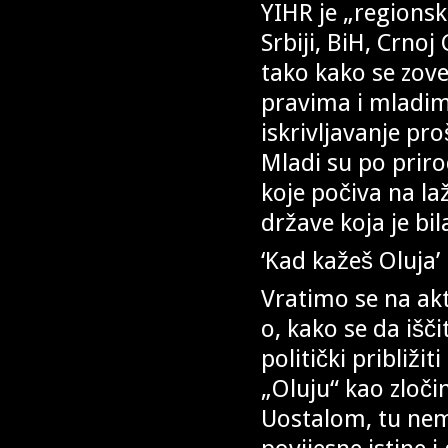
YIHR je „regions
Srbiji, BiH, Crno
tako kako se zov
pravima i mladim
iskrivljavanje pr
Mladi su po priro
koje počiva na la
države koja je bi
‘Kad kažeš Oluja’
Vratimo se na akt
o, kako se da išči
politički približi
„Oluju“ kao zloči
Uostalom, tu nem