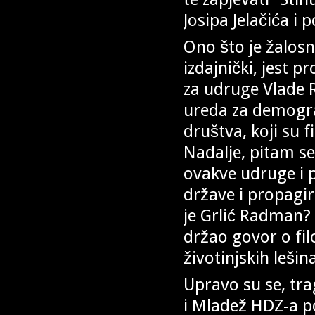
Josipa Jelačića i 
Ono što je žalosn
izdajnički, jest 
za udruge Vlade 
ureda za demograf
društva, koji su f
Nadalje, pitam se
ovakve udruge i 
države i propagi
je Grlić Radman? 
držao govor o filo
životinjskih leši
Upravo su se, tr
i Mladež HDZ-a po