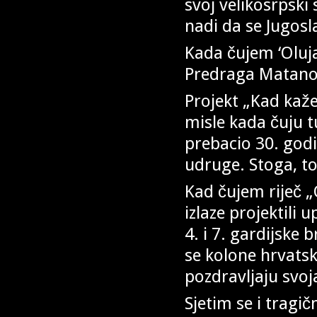
svoj velikosrpski
nadi da se Jugosl
Kada čujem ‘Oluja
Predraga Matano
Projekt „Kad kaže
misle kada čuju t
prebacio 30. godi
udruge. Stoga, to
Kad čujem riječ „
izlaze projektili
4. i 7. gardijske
se kolone hrvatsk
pozdravljaju svo
Sjetim se i tragi