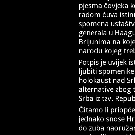
pjesma čovjeka ko
radom čuva istin
spomena ustaštva
generala u Haagu 
Brijunima na koj
narodu kojeg treb
Potpis je uvijek i
ljubiti spomenike
holokaust nad Srb
alternative zbog 
Srba iz tzv. Repub
Čitamo li priopće
jednako snose Hrv
do zuba naoružani