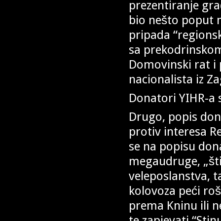
prezentiranje gra
bio nešto poput 
pripada “regions
sa prekodrinskom
Domovinski rat i
nacionalista iz Z
Donatori YIHR-a 
Drugo, popis dona
protiv interesa Re
se na popisu dona
megaudruge, „šti
veleposlanstva, ta
kolovoza peći roš
prema Kninu ili
te zapjevati “Sti