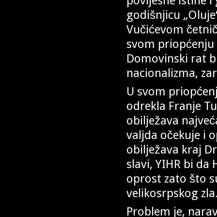
povijesne istine 
godišnjicu „Oluje“
Vučićevom četničk
svom priopćenju p
Domovinski rat bi
nacionalizma, zar
U svom priopćenju
odrekla Franje Tu
obilježava najveć
valjda očekuje i 
obilježava kraj D
slavi, YIHR bi da
oprost zato što su
velikosrpskog zla
Problem je, nara