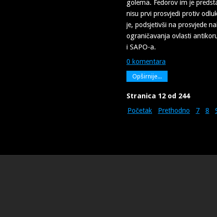
golema. Fedorov im je predsta
nisu prvi prosvjedi protiv odl
je, podsjetivši na prosvjede 
ograničavanja ovlasti antikoru
i SAPO-a.
0 komentara
Opširnije...
Stranica 12 od 244
Početak
Prethodno
7
8