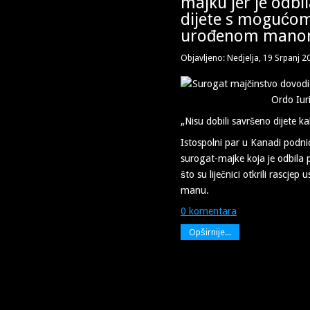
majku jer je odbi
dijete s moguć
urođenom man
Objavljeno: Nedjelja, 19 Srpanj 2
„Nisu dobili savršeno dijete kak
Istospolni par u Kanadi podnio
surogat-majke koja je odbila 
što su liječnici otkrili rascje
manu.
0 komentara
Opširnije...