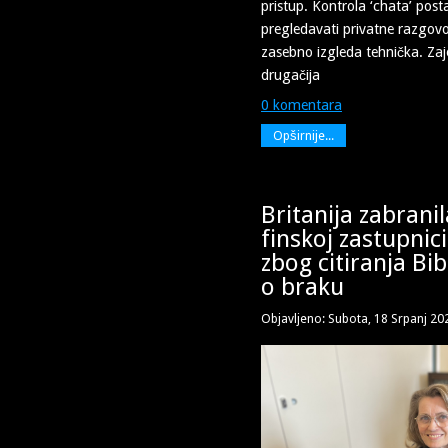
pristup. Kontrola ‘chata’ post
pregledavati privatne razgov
zasebno izgleda tehnička. Zaje
drugačija
0 komentara
Opširnije...
Britanija zabrani
finskoj zastupnic
zbog citiranja Bib
o braku
Objavljeno: Subota, 18 Srpanj 20