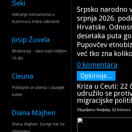
Šeki
Srpsko narodno v
Veličanje komunizma u
srpnja 2026. podi
Kumrovcu treba zabraniti
Hrvatske. Odnosn
desetaka puta god
Josip Žuvela
Pupovčev etnobiz
Birokracija - vlast nad robljem
već tko zna kolik
16.dio
0 komentara
Opširnije...
Cleuna
Kriza u Ceuti: 22 
Poklopite se ušima i zauvijek
udružilo se proti
šutite
migracijske politi
Objavljeno: Nedjelja, 02 Kolovoz
Diana Majhen
Diana Majhen: Europi mir ne
odgovara