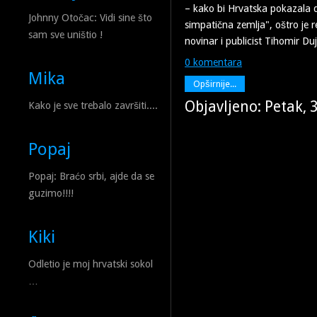
– kako bi Hrvatska pokazala 
Johnny Otočac: Vidi sine što
simpatična zemlja", oštro je 
sam sve uništio !
novinar i publicist Tihomir Du
0 komentara
Mika
Opširnije...
Objavljeno: Petak, 
Kako je sve trebalo završiti....
Popaj
Popaj: Braćo srbi, ajde da se
guzimo!!!!
Kiki
Odletio je moj hrvatski sokol
…