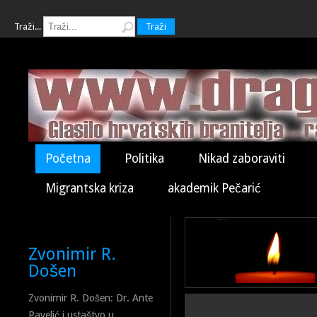
Traži...
Traži
Početna
Politika
Nikad zaboraviti
Migrantska kriza
akademik Pečarić
Zvonimir R.
Došen
Zvonimir R. Došen: Dr. Ante
Pavelić i ustaštvo u