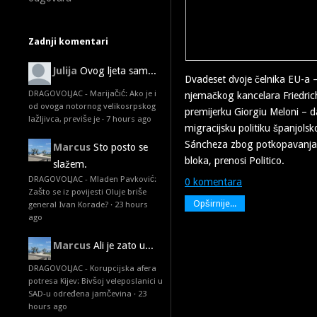
Zadnji komentari
Julija
Ovog ljeta sam...
Dvadeset dvoje čelnika EU-a –
DRAGOVOLJAC - Marijačić: Ako je i
njemačkog kancelara Friedrich
od ovoga notornog velikosrpskog
premijerku Giorgiu Meloni – dan
lažljivca, previše je
·
7 hours ago
migracijsku politiku španjols
Sáncheza zbog potkopavanja 
Marcus
Sto posto se
bloka, prenosi Politico.
slažem.
DRAGOVOLJAC - Mladen Pavković:
0 komentara
Zašto se iz povijesti Oluje briše
Opširnije...
general Ivan Korade?
·
23 hours
ago
Marcus
Ali je zato u...
DRAGOVOLJAC - Korupcijska afera
potresa Kijev: Bivšoj veleposlanici u
SAD-u određena jamčevina
·
23
hours ago