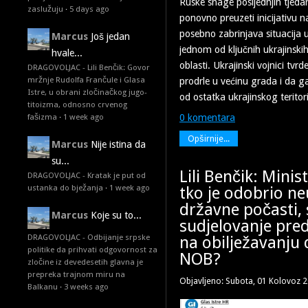
Ruske snage posljednjih tjed
zaslužuju
·
5 days ago
ponovno preuzeti inicijativu n
posebno zabrinjava situacija u
Marcus
Još jedan
jednom od ključnih ukrajinski
hvale...
oblasti. Ukrajinski vojnici tvr
DRAGOVOLJAC - Lili Benčik: Govor
mržnje Rudolfa Frančule i Glasa
prodrle u većinu grada i da g
Istre, u obrani zločinačkog jugo-
od ostatka ukrajinskog teritori
titoizma, odnosno crvenog
fašizma
·
1 week ago
0 komentara
Opširnije...
Marcus
Nije istina da
su...
Lili Benčik: Minis
DRAGOVOLJAC - Kratak je put od
ustanka do bježanja
·
1 week ago
tko je odobrio n
državne počasti,
Marcus
Koje su to...
sudjelovanje pre
DRAGOVOLJAC - Odbijanje srpske
na obilježavanju 
politike da prihvati odgovornost za
NOB?
zločine iz devedesetih glavna je
prepreka trajnom miru na
Objavljeno: Subota, 01 Kolovoz 
Balkanu
·
3 weeks ago