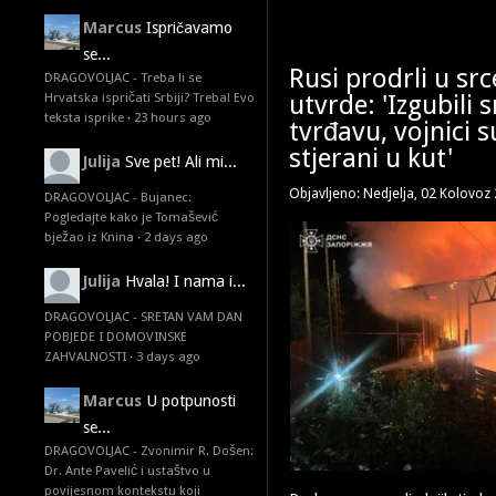
Marcus
Ispričavamo
se...
Rusi prodrli u src
DRAGOVOLJAC - Treba li se
utvrde: 'Izgubili
Hrvatska ispričati Srbiji? Treba! Evo
teksta isprike
·
23 hours ago
tvrđavu, vojnici 
stjerani u kut'
Julija
Sve pet! Ali mi...
Objavljeno: Nedjelja, 02 Kolovoz
DRAGOVOLJAC - Bujanec:
Pogledajte kako je Tomašević
bježao iz Knina
·
2 days ago
Julija
Hvala! I nama i...
DRAGOVOLJAC - SRETAN VAM DAN
POBJEDE I DOMOVINSKE
ZAHVALNOSTI
·
3 days ago
Marcus
U potpunosti
se...
DRAGOVOLJAC - Zvonimir R. Došen:
Dr. Ante Pavelić i ustaštvo u
povijesnom kontekstu koji