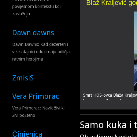
Blaž Kraljević god
povijesnom kontekstu koji
zaslužuju
Rečeničar na drža
Dawn dawns
Dawn Dawns: Kad dezerteri i
veleizdajnici oduzimaju odličja
ratnim herojima
ZmisiS
Vera Primorac
Smrt HOS-ovca Blaža Kraljevi
brojna nagađanja, ali ubojstv
Vera Primorac: Navik živi ki
živi pošteno
Samo kuka i t
U Hrvatskoj je sve više teks
Činjenica
hrvatskom povijesnom nasljeđ