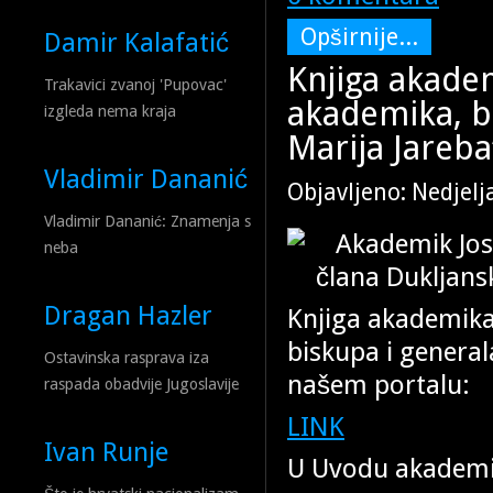
Opširnije...
Damir Kalafatić
Knjiga akade
Trakavici zvanoj 'Pupovac'
akademika, bi
izgleda nema kraja
Marija Jareba
Vladimir Dananić
Objavljeno: Nedjelj
Vladimir Dananić: Znamenja s
neba
Dragan Hazler
Knjiga akademika
biskupa i general
Ostavinska rasprava iza
našem portalu:
raspada obadvije Jugoslavije
LINK
Ivan Runje
U Uvodu akademik