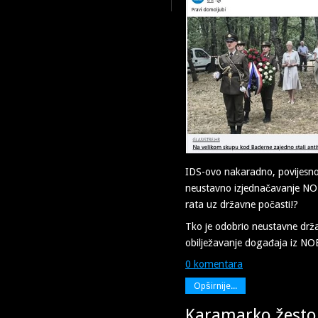
IDS-ovo nakaradno, povijesn
neustavno izjednačavanje N
rata uz državne počasti!?
Tko je odobrio neustavne drž
obilježavanje događaja iz NO
0 komentara
Opširnije...
Karamarko žestok