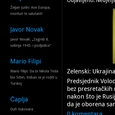
Objavljeno: Nedjelj
hrvatske države, čak i onda
Željan Jurlin: Ave Europa,
morituri te salutant!
Javor Novak
Javor Novak: „Zagreb 8.
svibnja 1945. i posljedice“
Mario Filipi
Zelenski: Ukrajin
Mario Filipi: Da bi Nikola Tesla
bio Srbin, trebao se je roditi u
Predsjednik Volod
Turskoj
bez presretačkih 
nakon što je Rusij
Čaplja
da je oborena sam
Duh Vukovara
0 komentara