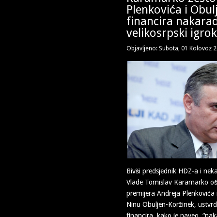
Plenkovića i Obul
financira nakara
velikosrpski igro
Objavljeno: Subota, 01 Kolovoz 
Bivši predsjednik HDZ-a i nek
Vlade Tomislav Karamarko oštr
premijera Andreja Plenkovića i
Ninu Obuljen-Koržinek, ustvrd
financira, kako je naveo, “nak