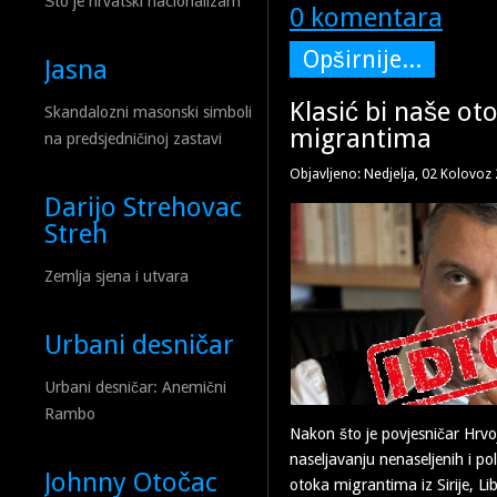
Što je hrvatski nacionalizam
0 komentara
Opširnije...
Jasna
Klasić bi naše ot
Skandalozni masonski simboli
migrantima
na predsjedničinoj zastavi
Objavljeno: Nedjelja, 02 Kolovoz
Darijo Strehovac
Streh
Zemlja sjena i utvara
Urbani desničar
Urbani desničar: Anemični
Rambo
Nakon što je povjesničar Hrvoj
naseljavanju nenaseljenih i po
Johnny Otočac
otoka migrantima iz Sirije, Li