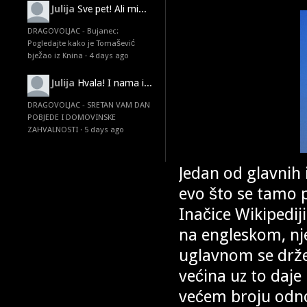
Julija
Sve pet! Ali mi...
DRAGOVOLJAC - Bujanec:
Pogledajte kako je Tomašević
bježao iz Knina
·
4 days ago
Julija
Hvala! I nama i...
DRAGOVOLJAC - SRETAN VAM DAN
POBJEDE I DOMOVINSKE
ZAHVALNOSTI
·
5 days ago
Jedan od glavnih 
evo što se tamo p
Inačice Wikipedij
na engleskom, n
uglavnom se drže
većina uz to daje
većem broju odno