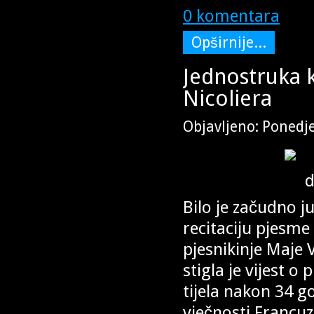
0 komentara
Opširnije...
Jednostruka k
Nicoliera
Objavljeno: Ponedje
Bilo je začudno j
recitaciju pjesme
pjesnikinje Maje 
stigla je vijest o
tijela nakon 34 g
vječnosti Francuz