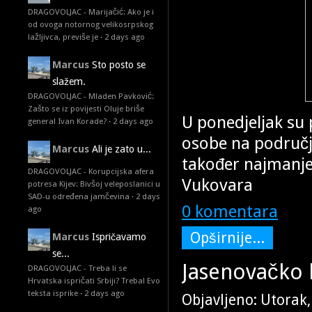
DRAGOVOLJAC - Marijačić: Ako je i
od ovoga notornog velikosrpskog
lažljivca, previše je
·
2 days ago
Marcus
Sto posto se
slažem.
DRAGOVOLJAC - Mladen Pavković:
Zašto se iz povijesti Oluje briše
U ponedjeljak su
general Ivan Korade?
·
2 days ago
osobe na područj
Marcus
Ali je zato u...
također najmanje
DRAGOVOLJAC - Korupcijska afera
Vukovara
potresa Kijev: Bivšoj veleposlanici u
SAD-u određena jamčevina
·
2 days
0 komentara
ago
Opširnije...
Marcus
Ispričavamo
se...
Jasenovačko 
DRAGOVOLJAC - Treba li se
Hrvatska ispričati Srbiji? Treba! Evo
teksta isprike
·
2 days ago
Objavljeno: Utorak