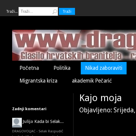
Traži...
Traži
Početna
Politika
Nikad zaboraviti
Migrantska kriza
akademik Pečarić
Kajo moja
Zadnji komentari
Objavljeno: Srijeda
Julija
Kada bi Selak...
DRAGOVOLJAC - Selak Raspudić