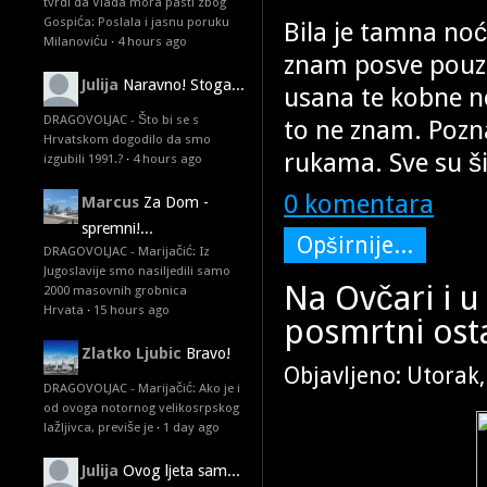
tvrdi da Vlada mora pasti zbog
Gospića: Poslala i jasnu poruku
Bila je tamna no
Milanoviću
·
4 hours ago
znam posve pouz
Julija
Naravno! Stoga...
usana te kobne no
DRAGOVOLJAC - Što bi se s
to ne znam. Pozn
Hrvatskom dogodilo da smo
rukama. Sve su ši
izgubili 1991.?
·
4 hours ago
0 komentara
Marcus
Za Dom -
spremni!...
Opširnije...
DRAGOVOLJAC - Marijačić: Iz
Jugoslavije smo nasiljedili samo
Na Ovčari i 
2000 masovnih grobnica
Hrvata
·
15 hours ago
posmrtni ost
Zlatko Ljubic
Bravo!
Objavljeno: Utorak
DRAGOVOLJAC - Marijačić: Ako je i
od ovoga notornog velikosrpskog
lažljivca, previše je
·
1 day ago
Julija
Ovog ljeta sam...