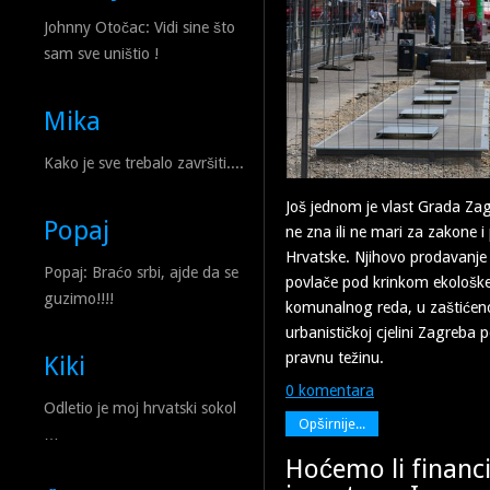
Johnny Otočac: Vidi sine što
sam sve uništio !
Mika
Kako je sve trebalo završiti....
Još jednom je vlast Grada Zag
Popaj
ne zna ili ne mari za zakone i
Hrvatske. Njihovo prodavanje 
Popaj: Braćo srbi, ajde da se
povlače pod krinkom ekološke
guzimo!!!!
komunalnog reda, u zaštićeno
urbanističkoj cjelini Zagreba
pravnu težinu.
Kiki
0 komentara
Odletio je moj hrvatski sokol
Opširnije...
…
Hoćemo li financi