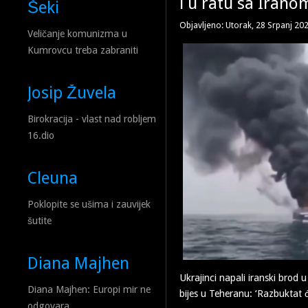
i u ratu sa Irano
Šeki
Objavljeno: Utorak, 28 Srpanj 20
Veličanje komunizma u
Kumrovcu treba zabraniti
Josip Žuvela
Birokracija - vlast nad robljem
16.dio
Cleuna
Poklopite se ušima i zauvijek
šutite
Diana Majhen
Ukrajinci napali iranski brod
Diana Majhen: Europi mir ne
bijes u Teheranu: ‘Razbuktat ć
odgovara