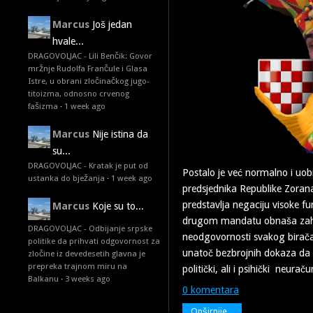
Marcus
Još jedan
hvale...
DRAGOVOLJAC - Lili Benčik: Govor
mržnje Rudolfa Frančule i Glasa
Istre, u obrani zločinačkog jugo-
titoizma, odnosno crvenog
fašizma
·
1 week ago
Marcus
Nije istina da
su...
DRAGOVOLJAC - Kratak je put od
Postalo je već normalno i uob
ustanka do bježanja
·
1 week ago
predsjednika Republike Zoran
predstavlja negaciju visoke fu
Marcus
Koje su to...
drugom mandatu obnaša zahval
DRAGOVOLJAC - Odbijanje srpske
neodgovornosti svakog birača
politike da prihvati odgovornost za
unatoč bezbrojnih dokaza da s
zločine iz devedesetih glavna je
prepreka trajnom miru na
politički, ali i psihički neuraču
Balkanu
·
3 weeks ago
0 komentara
Opširnije...