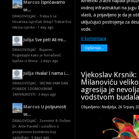
Američki zračni napadi prouzro
Marcus
Ispričavamo
vodnoj infrastrukturi na jugu I
se...
vlasti, a prijavljeno je da je 
DRAGOVOLJAC - Treba li se
uključujući postrojenja za des
Hrvatska ispričati Srbiji? Treba! Evo
teksta isprike
·
1 day ago
vode.
0 komentara
Julija
Sve pet! Ali mi...
Opširnije...
DRAGOVOLJAC - Bujanec:
Pogledajte kako je Tomašević
bježao iz Knina
·
2 days ago
Vjekoslav Krsnik:
Julija
Hvala! I nama i...
Milanoviću velik
DRAGOVOLJAC - SRETAN VAM DAN
agresija je nevol
POBJEDE I DOMOVINSKE
ZAHVALNOSTI
·
3 days ago
vodstvom budal
Marcus
U potpunosti
Objavljeno: Nedjelja, 26 Srpanj 2
se...
DRAGOVOLJAC - Zvonimir R. Došen:
Dr. Ante Pavelić i ustaštvo u
povijesnom kontekstu koji
zaslužuju
·
5 days ago