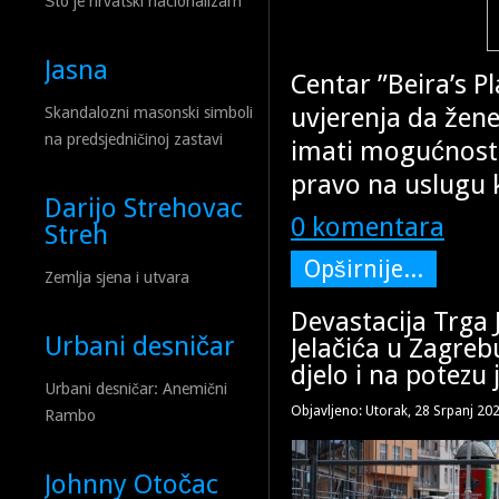
Što je hrvatski nacionalizam
Jasna
Centar ”Beira’s Pl
uvjerenja da žene
Skandalozni masonski simboli
na predsjedničinoj zastavi
imati mogućnost b
pravo na uslugu k
Darijo Strehovac
0 komentara
Streh
Opširnije...
Zemlja sjena i utvara
Devastacija Trga 
Urbani desničar
Jelačića u Zagreb
djelo i na potezu
Urbani desničar: Anemični
Objavljeno: Utorak, 28 Srpanj 20
Rambo
Johnny Otočac