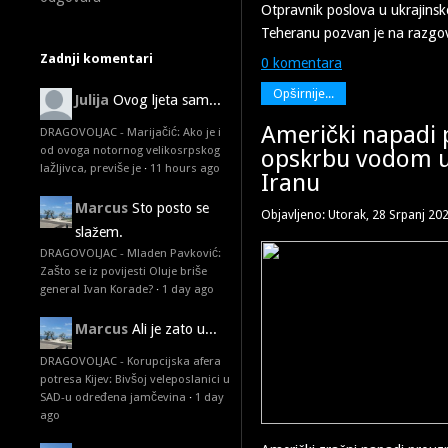
Otpravnik poslova u ukrajins
Teheranu pozvan je na razgo
Zadnji komentari
0 komentara
Opširnije...
Julija
Ovog ljeta sam...
Američki napadi p
DRAGOVOLJAC - Marijačić: Ako je i
od ovoga notornog velikosrpskog
opskrbu vodom 
lažljivca, previše je
·
11 hours ago
Iranu
Marcus
Sto posto se
Objavljeno: Utorak, 28 Srpanj 20
slažem.
DRAGOVOLJAC - Mladen Pavković:
Zašto se iz povijesti Oluje briše
general Ivan Korade?
·
1 day ago
Marcus
Ali je zato u...
DRAGOVOLJAC - Korupcijska afera
potresa Kijev: Bivšoj veleposlanici u
SAD-u određena jamčevina
·
1 day
ago