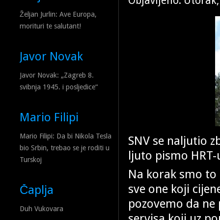
Objavljeno: Utorak,
Željan Jurlin: Ave Europa,
morituri te salutant!
Javor Novak
Javor Novak: „Zagreb 8.
svibnja 1945. i posljedice“
Mario Filipi
Mario Filipi: Da bi Nikola Tesla
SNV se naljutio z
bio Srbin, trebao se je roditi u
ljuto pismo HRT-
Turskoj
Na korak smo to 
sve one koji cijen
Čaplja
pozovemo da ne p
Duh Vukovara
servisa koji uz 