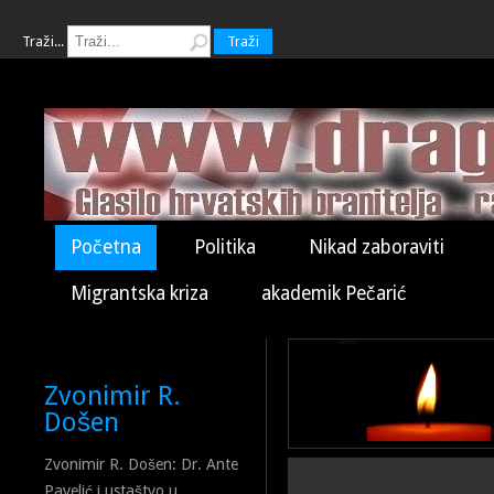
Traži...
Traži
Početna
Politika
Nikad zaboraviti
Migrantska kriza
akademik Pečarić
Zvonimir R.
Došen
Zvonimir R. Došen: Dr. Ante
Pavelić i ustaštvo u