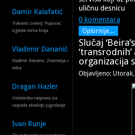
uličnu desnicu
Damir Kalafatić
0 komentara
Trakavici zvanoj 'Pupovac'
Opširnije...
izgleda nema kraja
Slučaj ‘Beira
Vladimir Dananić
‘transrodnih’
organizacija s
Vladimir Dananić: Znamenja s
neba
Objavljeno: Utorak,
Dragan Hazler
Ostavinska rasprava iza
raspada obadvije Jugoslavije
Ivan Runje