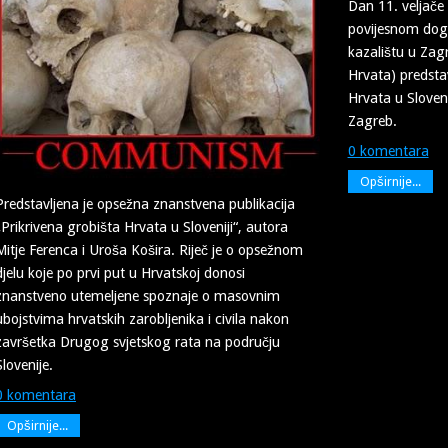
Dan 11. veljače
povijesnom do
kazalištu u Zag
Hrvata) predstav
Hrvata u Sloveni
Zagreb.
0 komentara
Opširnije...
Predstavljena je opsežna znanstvena publikacija
„Prikrivena grobišta Hrvata u Sloveniji“, autora
Mitje Ferenca i Uroša Košira. Riječ je o opsežnom
djelu koje po prvi put u Hrvatskoj donosi
znanstveno utemeljene spoznaje o masovnim
ubojstvima hrvatskih zarobljenika i civila nakon
završetka Drugog svjetskog rata na području
Slovenije.
0 komentara
Opširnije...