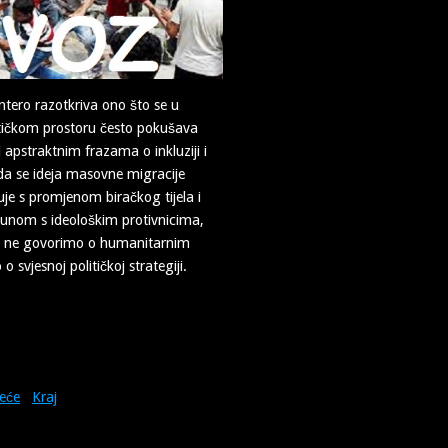
ntero razotkriva ono što se u
tičkom prostoru često pokušava
riti apstraktnim frazama o inkluziji i
ada se ideja masovne migracije
je s promjenom biračkog tijela i
čunom s ideološkim protivnicima,
da ne govorimo o humanitarnim
 svjesnoj političkoj strategiji.
deće
Kraj