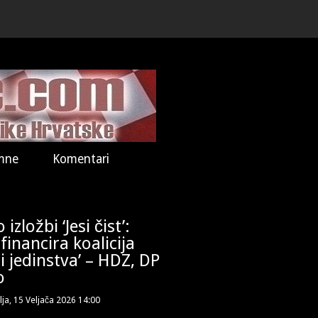
mne
Komentari
izložbi ‘Jesi čist’:
inancira koalicija
 i jedinstva’ – HDZ, DP
o
lja, 15 Veljača 2026 14:00