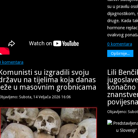
su u pravilu oso
dijagnostikom, 
druge. Kada ta
hormone replac
ovakvog ponašanj
0 komentara
Opširnije...
0 komentara
Komunisti su izgradili svoju
Lili Benči
državu na tijelima koja danas
jugoslav
leže u masovnim grobnicama
konačno 
znanstve
Objavljeno: Subota, 14 Veljača 2026 16:06
povijesna
Objavljeno: Subot