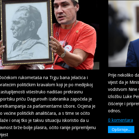
Prije nekoliko d
Dočekom rukometaša na Trgu bana Jelačića i
vijest da je Min
pratećim političkim kravalom koji je po medijskoj
vodstvom Nine O
zastupljenosti višestruko nadišao prekrasnu
izložbu Luke Peš
sportsku priču Dagurovih izabranika započela je
čišćenje i prip
pretkampanja za parlamentarne izbore. Ocjena je
odnos.
to većine političkih analitičara, a s time se očito
0 komentara
slaže i onaj tko je takvu situaciju iskoristio da u
javnost brže-bolje plasira, očito ranije pripremljenu
Opširnije...
vijest