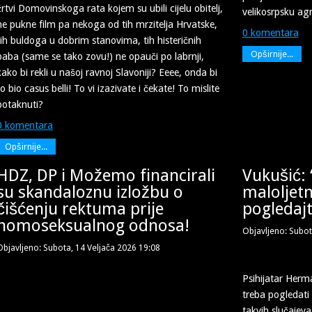
žrtvi Domovinskoga rata kojem su ubili cijelu obitelj,
velikosrpsku agr
ne pukne film pa nekoga od tih mrzitelja Hrvatske,
0 komentara
tih buldoga u dobrim stanovima, tih histeričnih
Opširnije...
baba (same se tako zovu!) ne opauči po labrnji,
kako bi rekli u našoj ravnoj Slavoniji? Eeee, onda bi
to bio casus belli! To vi izazivate i čekate! To mislite
potaknuti?
0 komentara
Opširnije...
HDZ, DP i Možemo financirali
Vukušić:
su skandaloznu izložbu o
maloljetn
čišćenju rektuma prije
pogledajt
homoseksualnog odnosa!
Objavljeno: Subot
Objavljeno: Subota, 14 Veljača 2026 19:08
Psihijatar Her
treba pogledati
takvih slučajeva