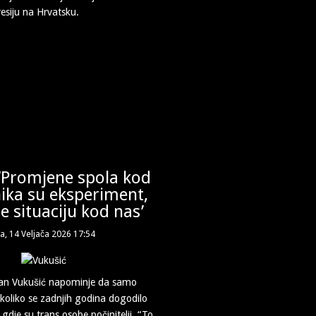
esiju na Hrvatsku.
 ‘Promjene spola kod
ika su eksperiment,
e situaciju kod nas’
a, 14 Veljača 2026 17:54
man Vukušić napominje da samo
 koliko se zadnjih godina dogodilo
 gdje su trans osobe počinitelji. “To