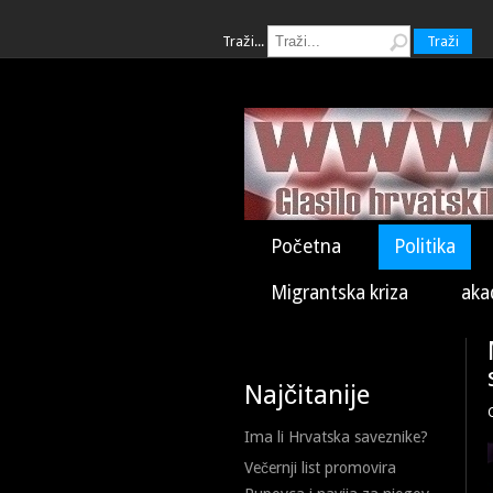
Traži...
Traži
Početna
Politika
Migrantska kriza
aka
Najčitanije
Ima li Hrvatska saveznike?
Večernji list promovira