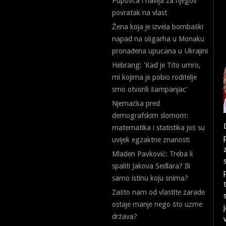
Pupovca i navija za njegov
povratak na vlast
Žena koja je izvela bombaški
napad na oligarha u Monaku
pronađena upucana u Ukrajini
Hebrang: 'Kad je Tito umro,
mi kojima je pobio roditelje
smo otvorili šampanjac'
Njemačka pred
demografskim slomom:
matematika i statistika još su
uvijek egzaktne znanosti
Mladen Pavković: Treba li
spaliti Jakova Sedlara? Ili
samo istinu koju snima?
Zašto nam od vlastite zarade
ostaje manje nego što uzme
država?