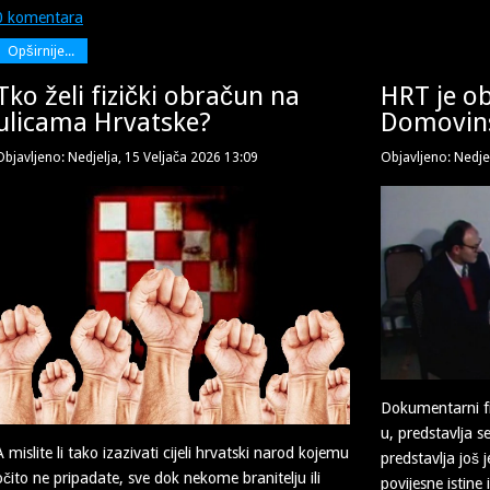
0 komentara
Opširnije...
Tko želi fizički obračun na
HRT je ob
ulicama Hrvatske?
Domovin
Objavljeno: Nedjelja, 15 Veljača 2026 13:09
Objavljeno: Nedje
Dokumentarni fi
u, predstavlja s
A mislite li tako izazivati cijeli hrvatski narod kojemu
predstavlja još 
očito ne pripadate, sve dok nekome branitelju ili
povijesne istine