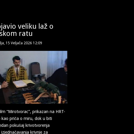
javio veliku laž o
skom ratu
lja, 15 Veljača 2026 12:09
lm “Mirotvorac”, prikazan na HRT-
e kao priča o miru, dok u biti
jedan pokušaj krivotvorenja
 i izjednačavanja krivnje za