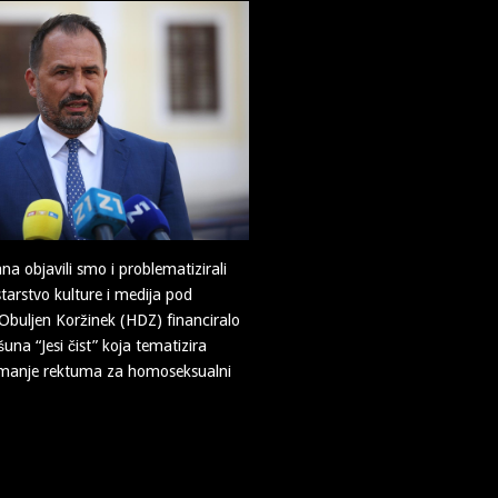
ana objavili smo i problematizirali
istarstvo kulture i medija pod
buljen Koržinek (HDZ) financiralo
una “Jesi čist” koja tematizira
remanje rektuma za homoseksualni