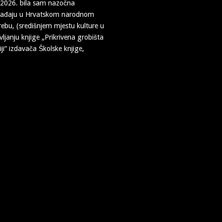
 2026. bila sam nazočna
gađaju u Hrvatskom narodnom
rebu, (središnjem mjestu kulture u
ljanju knjige „Prikrivena grobišta
ji“ izdavača Školske knjige,