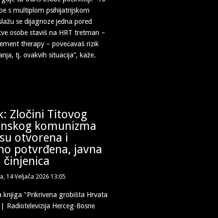
be s multiplom psihijatrijskom
slažu se dijagnoze jedna pored
kve osobe staviš na HRT tretman –
ement therapy – povećavaš rizik
a, tj. ovakvih situacija”, kaže.
k: Zločini Titovog
enskog komunizma
su otvorena i
no potvrđena, javna
 činjenica
a, 14 Veljača 2026 13:05