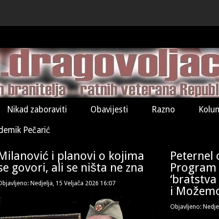
Nikad zaboraviti
Obavijesti
Razno
Kolu
demik Pečarić
Milanović i planovi o kojima
Peternel o 
se govori, ali se ništa ne zna
Program f
‘bratstva
Objavljeno: Nedjelja, 15 Veljača 2026 16:07
i Možem
Objavljeno: Nedje