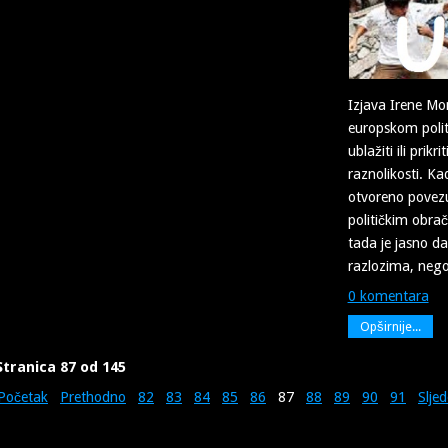
Izjava Irene Mo
europskom poli
ublažiti ili prik
raznolikosti. K
otvoreno povezu
političkim obra
tada je jasno 
razlozima, nego o
0 komentara
Opširnije...
Stranica 87 od 145
Početak
Prethodno
82
83
84
85
86
87
88
89
90
91
Slje