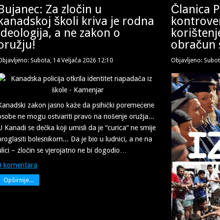
Bujanec: Za zločin u
Članica 
kanadskoj školi kriva je rodna
kontrove
ideologija, a ne zakon o
korištenj
oružju!
obračun 
Objavljeno: Subota, 14 Veljača 2026 12:10
Objavljeno: Subot
Kanadski zakon jasno kaže da psihički poremećene
osobe ne mogu ostvariti pravo na nošenje oružja...
U Kanadi se dečka koji umisli da je “curica“ ne smije
proglasiti bolesnikom... Da je bio u ludnici, a ne na
ulici – zločin se vjerojatno ne bi dogodio…
0 komentara
Opširnije...