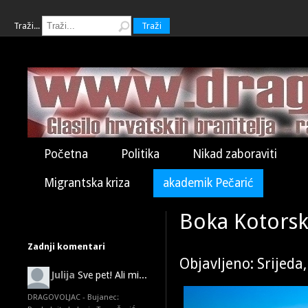
Traži...
Traži
Početna
Politika
Nikad zaboraviti
Migrantska kriza
akademik Pečarić
Boka Kotorska
Zadnji komentari
Objavljeno: Srijeda
Julija
Sve pet! Ali mi...
DRAGOVOLJAC - Bujanec: