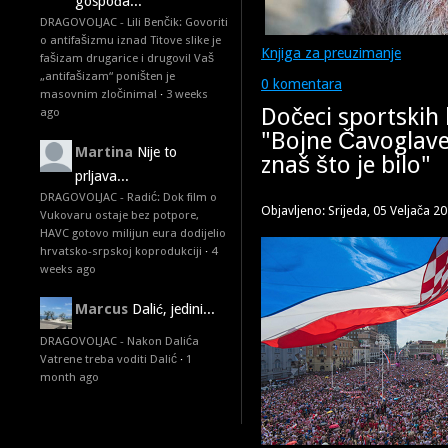
gospođa...
DRAGOVOLJAC - Lili Benčik: Govoriti
o antifašizmu iznad Titove slike je
Knjiga za preuzimanje
fašizam drugarice i drugovi! Vaš
„antifašizam“ poništen je
0 komentara
masovnim zločinima!
·
3 weeks
Dočeci sportskih 
ago
"Bojne Čavoglave
Martina
Nije to
znaš što je bilo"
prljava...
DRAGOVOLJAC - Radić: Dok film o
Objavljeno: Srijeda, 05 Veljača 2
Vukovaru ostaje bez potpore,
HAVC gotovo milijun eura dodijelio
hrvatsko-srpskoj koprodukciji
·
4
weeks ago
Marcus
Dalić, jedini...
DRAGOVOLJAC - Nakon Dalića
Vatrene treba voditi Dalić
·
1
month ago