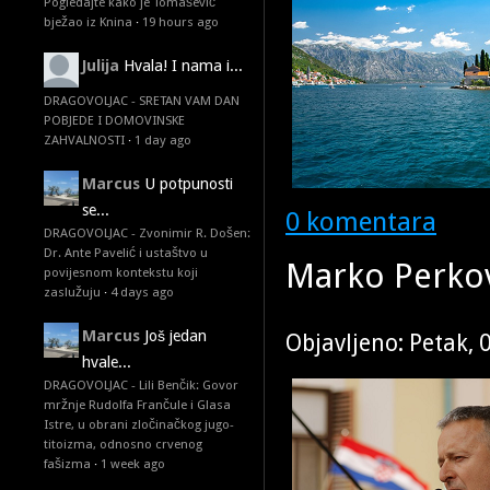
Pogledajte kako je Tomašević
bježao iz Knina
·
19 hours ago
Julija
Hvala! I nama i...
DRAGOVOLJAC - SRETAN VAM DAN
POBJEDE I DOMOVINSKE
ZAHVALNOSTI
·
1 day ago
Marcus
U potpunosti
se...
0 komentara
DRAGOVOLJAC - Zvonimir R. Došen:
Dr. Ante Pavelić i ustaštvo u
Marko Perko
povijesnom kontekstu koji
zaslužuju
·
4 days ago
Marcus
Još jedan
Objavljeno: Petak, 
hvale...
DRAGOVOLJAC - Lili Benčik: Govor
mržnje Rudolfa Frančule i Glasa
Istre, u obrani zločinačkog jugo-
titoizma, odnosno crvenog
fašizma
·
1 week ago