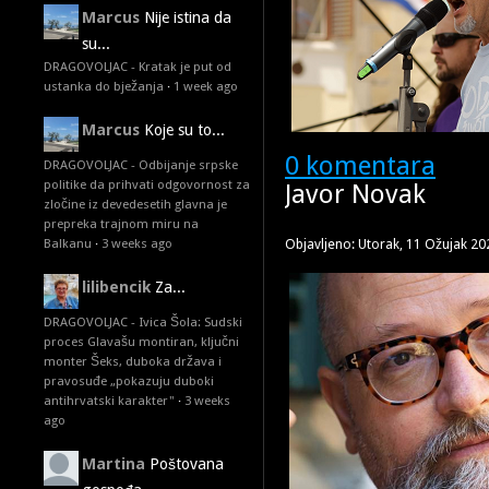
Marcus
Nije istina da
su...
DRAGOVOLJAC - Kratak je put od
ustanka do bježanja
·
1 week ago
Marcus
Koje su to...
0 komentara
DRAGOVOLJAC - Odbijanje srpske
politike da prihvati odgovornost za
Javor Novak
zločine iz devedesetih glavna je
prepreka trajnom miru na
Objavljeno: Utorak, 11 Ožujak 20
Balkanu
·
3 weeks ago
lilibencik
Za...
DRAGOVOLJAC - Ivica Šola: Sudski
proces Glavašu montiran, ključni
monter Šeks, duboka država i
pravosuđe „pokazuju duboki
antihrvatski karakter"
·
3 weeks
ago
Martina
Poštovana