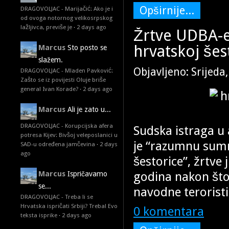
Opširnije...
DRAGOVOLJAC - Marijačić: Ako je i
od ovoga notornog velikosrpskog
lažljivca, previše je
·
2 days ago
Žrtve UDBA-e:
hrvatskoj šest
Marcus
Sto posto se
slažem.
Objavljeno: Srijeda
DRAGOVOLJAC - Mladen Pavković:
Zašto se iz povijesti Oluje briše
general Ivan Korade?
·
2 days ago
Marcus
Ali je zato u...
DRAGOVOLJAC - Korupcijska afera
Sudska istraga 
potresa Kijev: Bivšoj veleposlanici u
je “razumnu sumnj
SAD-u određena jamčevina
·
2 days
ago
šestorice”, žrtve 
godina nakon što
Marcus
Ispričavamo
se...
navodne teroristi
DRAGOVOLJAC - Treba li se
Hrvatska ispričati Srbiji? Treba! Evo
0 komentara
teksta isprike
·
2 days ago