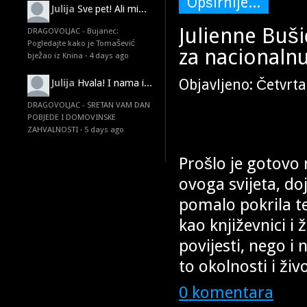
Opširnije...
Julija
Sve pet! Ali mi...
Julienne Buši
DRAGOVOLJAC - Bujanec:
Pogledajte kako je Tomašević
za nacionaln
bježao iz Knina
·
4 days ago
Objavljeno: Četvrta
Julija
Hvala! I nama i...
DRAGOVOLJAC - SRETAN VAM DAN
POBJEDE I DOMOVINSKE
ZAHVALNOSTI
·
5 days ago
Prošlo je gotovo 
ovoga svijeta, do
pomalo pokrila te
kao književnici i 
povijesti, nego i 
to okolnosti i ži
0 komentara