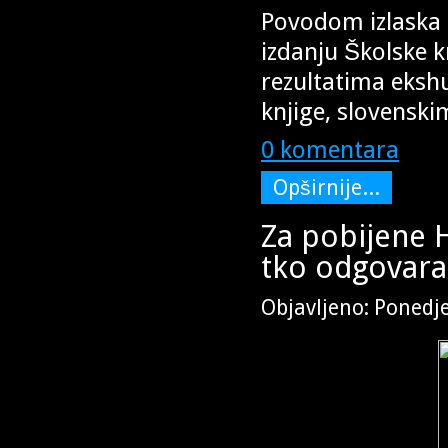
Povodom izlaska k
izdanju Školske 
rezultatima eksh
knjige, slovensk
0 komentara
Opširnije...
Za pobijene 
tko odgovara
Objavljeno: Ponedje