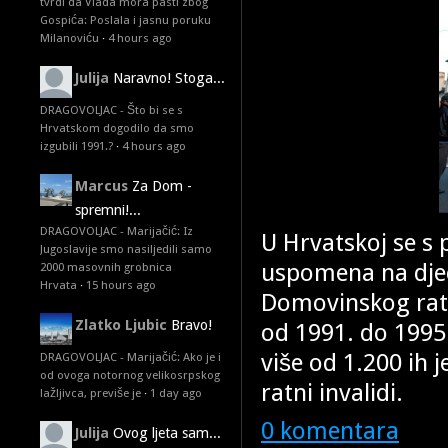
tvrdi da Vlada mora pasti zbog
Gospića: Poslala i jasnu poruku
Milanoviću
·
4 hours ago
Julija
Naravno! Stoga...
DRAGOVOLJAC - Što bi se s
Hrvatskom dogodilo da smo
izgubili 1991.?
·
4 hours ago
Marcus
Za Dom -
spremni!...
DRAGOVOLJAC - Marijačić: Iz
U Hrvatskoj se 
Jugoslavije smo nasiljedili samo
uspomena na djecu
2000 masovnih grobnica
Hrvata
·
15 hours ago
Domovinskog rat
Zlatko Ljubic
Bravo!
od 1991. do 1995. 
više od 1.200 ih j
DRAGOVOLJAC - Marijačić: Ako je i
od ovoga notornog velikosrpskog
ratni invalidi.
lažljivca, previše je
·
1 day ago
0 komentara
Julija
Ovog ljeta sam...