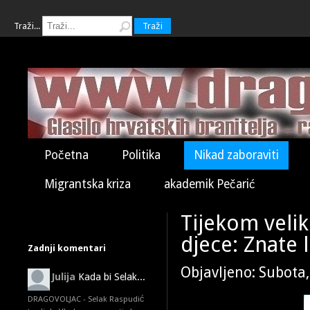
Traži...
Traži
Početna
Politika
Nikad zaboraviti
Migrantska kriza
akademik Pečarić
Tijekom velik
djece: Znate 
Zadnji komentari
Objavljeno: Subota
Julija
Kada bi Selak...
DRAGOVOLJAC - Selak Raspudić