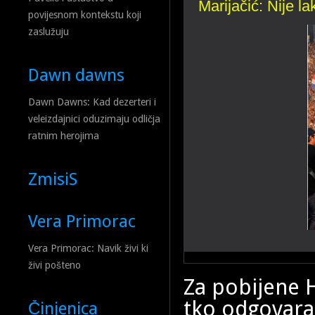
Marijačić: Nije la
Ima li u Hrvatskoj
povijesnom kontekstu koji
zaslužuju
Dawn dawns
Dawn Dawns: Kad dezerteri i
veleizdajnici oduzimaju odličja
ratnim herojima
ZmisiS
Vera Primorac
Vera Primorac: Navik živi ki
No samo jednoga zatvorenika
živi pošteno
društvu još jednoga prijatel
trovan u Njemačkoj i čudom s
Za pobijene 
Orjunaškim reliktima u Hrva
tko odgovara
upravo održani u Šibeniku, t
Činjenica