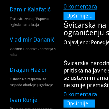
0 komentara
Damir Kalafatić
Opširnije...
Trakavici zvanoj 'Pupovac'
Švicarska n
izgleda nema kraja
ograničenju s
Vladimir Dananić
Objavljeno: Ponedje
Vladimir Dananić: Znamenja s
neba
Švicarska narodna
Dragan Hazler
pritiska na javne
se ustavnim ama
Ostavinska rasprava iza
ne smije premašit
raspada obadvije Jugoslavije
0 komentara
Ivan Runje
Opširnije...