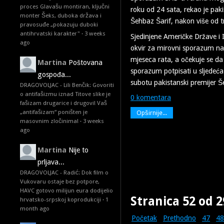
proces Glavašu montiran, ključni
roku od 24 sata, rekao je paki
monter Šeks, duboka država i
Šehbaz Šarif, nakon više od t
pravosuđe „pokazuju duboki
antihrvatski karakter"
·
3 weeks
Sjedinjene Američke Države i 
ago
okvir za mirovni sporazum nak
mjeseca rata, a očekuje se da
Martina
Poštovana
sporazum potpisati u sljedeća
gospođa...
subotu pakistanski premijer Š
DRAGOVOLJAC - Lili Benčik: Govoriti
o antifašizmu iznad Titove slike je
0 komentara
fašizam drugarice i drugovi! Vaš
„antifašizam“ poništen je
Opširnije...
masovnim zločinima!
·
3 weeks
ago
Martina
Nije to
prljava...
DRAGOVOLJAC - Radić: Dok film o
Vukovaru ostaje bez potpore,
HAVC gotovo milijun eura dodijelio
Stranica 52 od 2
hrvatsko-srpskoj koprodukciji
·
1
month ago
Početak
Prethodno
47
48