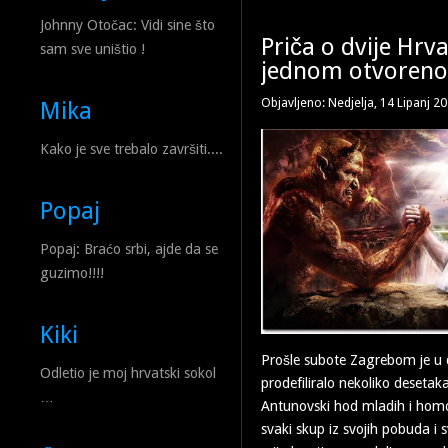
Johnny Otočac: Vidi sine što
Priča o dvije Hrva
sam sve uništio !
jednom otvoreno
Objavljeno: Nedjelja, 14 Lipanj 2
Mika
Kako je sve trebalo završiti....
Popaj
Popaj: Braćo srbi, ajde da se
guzimo!!!!
Kiki
Prošle subote Zagrebom je u dv
Odletio je moj hrvatski sokol
prodefiliralo nekoliko desetaka
…
Antunovski hod mladih i hom
svaki skup iz svojih pobuda i 