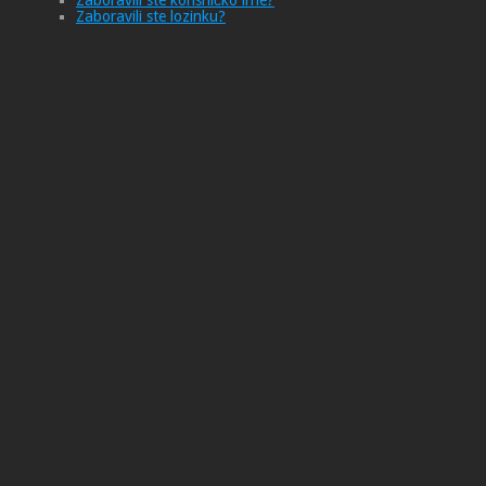
Zaboravili ste korisničko ime?
Zaboravili ste lozinku?