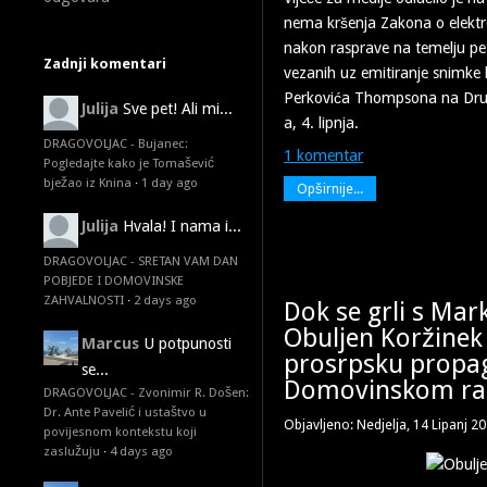
nema kršenja Zakona o elekt
nakon rasprave na temelju pe
Zadnji komentari
vezanih uz emitiranje snimke
Perkovića Thompsona na D
Julija
Sve pet! Ali mi...
a, 4. lipnja.
DRAGOVOLJAC - Bujanec:
1 komentar
Pogledajte kako je Tomašević
bježao iz Knina
·
1 day ago
Opširnije...
Julija
Hvala! I nama i...
DRAGOVOLJAC - SRETAN VAM DAN
POBJEDE I DOMOVINSKE
ZAHVALNOSTI
·
2 days ago
Dok se grli s Ma
Obuljen Koržinek 
Marcus
U potpunosti
prosrpsku propa
se...
Domovinskom ra
DRAGOVOLJAC - Zvonimir R. Došen:
Dr. Ante Pavelić i ustaštvo u
Objavljeno: Nedjelja, 14 Lipanj 2
povijesnom kontekstu koji
zaslužuju
·
4 days ago