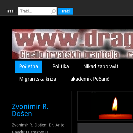
Traži...
Traži
Početna
Politika
Nikad zaboraviti
Migrantska kriza
akademik Pečarić
Zvonimir R.
Došen
Zvonimir R. Došen: Dr. Ante
Pavelić i ustaštvo u