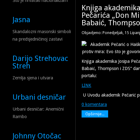
Što je hrvatski nacionalizam
Knjiga akademika
Pečarića „Don Mi
Jasna
Babaić, Thompso
Skandalozni masonski simboli
Objavljeno: Ponedjeljak, 15 Lipan
na predsjedničinoj zastavi
Darijo Strehovac
Knjiga akademika Josipa Peča
Streh
Babaić, Thompson i ZDS“ da
portalu:
Zemlja sjena i utvara
LINK
U Uvodu akademik Pečarić pi
Urbani desničar
0 komentara
Urbani desničar: Anemični
Opširnije...
Rambo
Johnny Otočac