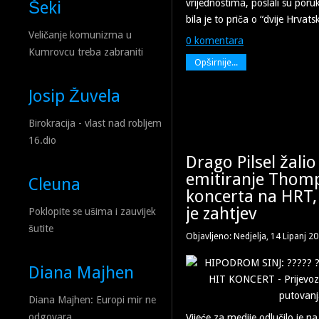
vrijednostima, poslali su por
Šeki
bila je to priča o “dvije Hrvats
Veličanje komunizma u
0 komentara
Kumrovcu treba zabraniti
Opširnije...
Josip Žuvela
Birokracija - vlast nad robljem
16.dio
Drago Pilsel žalio
emitiranje Thom
Cleuna
koncerta na HRT,
je zahtjev
Poklopite se ušima i zauvijek
šutite
Objavljeno: Nedjelja, 14 Lipanj 2
Diana Majhen
Diana Majhen: Europi mir ne
odgovara
Vijeće za medije odlučilo je na