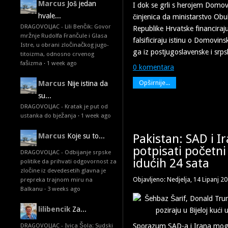
Marcus
Još jedan
I dok se grli s herojem Domov
hvale...
činjenica da ministarstvo Obul
DRAGOVOLJAC - Lili Benčik: Govor
Republike Hrvatske financiraju
mržnje Rudolfa Frančule i Glasa
falsificiraju istinu o Domovin
Istre, u obrani zločinačkog jugo-
ga iz postjugoslavenske i srp
titoizma, odnosno crvenog
fašizma
·
1 week ago
0 komentara
Opširnije...
Marcus
Nije istina da
su...
DRAGOVOLJAC - Kratak je put od
ustanka do bježanja
·
1 week ago
Marcus
Koje su to...
Pakistan: SAD i Ir
potpisati početn
DRAGOVOLJAC - Odbijanje srpske
idućih 24 sata
politike da prihvati odgovornost za
zločine iz devedesetih glavna je
Objavljeno: Nedjelja, 14 Lipanj 2
prepreka trajnom miru na
Balkanu
·
3 weeks ago
lilibencik
Za...
DRAGOVOLJAC - Ivica Šola: Sudski
Sporazum SAD-a i Irana mogao