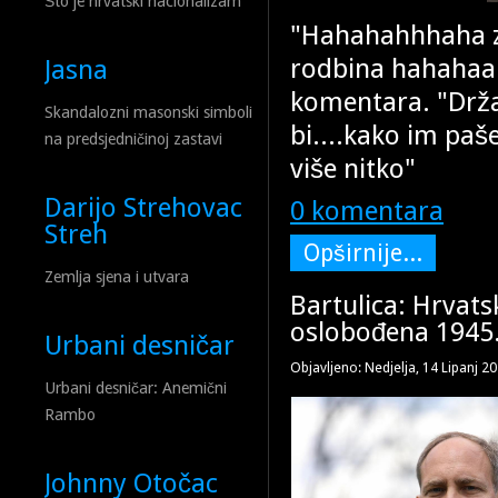
Što je hrvatski nacionalizam
"Hahahahhhaha za
rodbina hahahaah 
Jasna
komentara. "Držav
Skandalozni masonski simboli
bi....kako im paš
na predsjedničinoj zastavi
više nitko"
Darijo Strehovac
0 komentara
Streh
Opširnije...
Zemlja sjena i utvara
Bartulica: Hrvats
oslobođena 1945
Urbani desničar
Objavljeno: Nedjelja, 14 Lipanj 2
Urbani desničar: Anemični
Rambo
Johnny Otočac