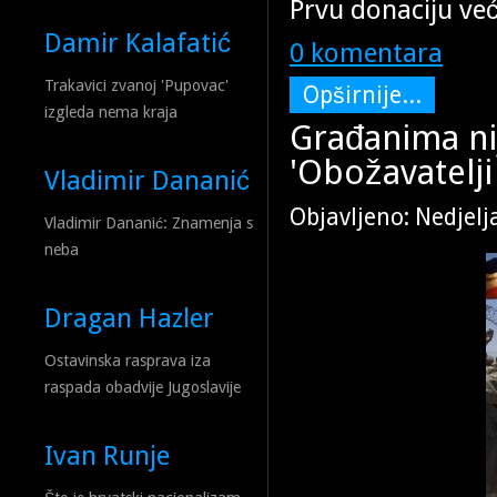
Prvu donaciju već 
Damir Kalafatić
0 komentara
Trakavici zvanoj 'Pupovac'
Opširnije...
izgleda nema kraja
Građanima nij
'Obožavatelj
Vladimir Dananić
Objavljeno: Nedjelj
Vladimir Dananić: Znamenja s
neba
Dragan Hazler
Ostavinska rasprava iza
raspada obadvije Jugoslavije
Ivan Runje