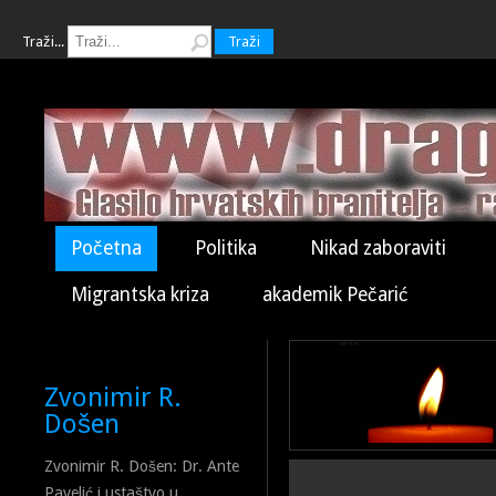
Traži...
Traži
Početna
Politika
Nikad zaboraviti
Migrantska kriza
akademik Pečarić
Zvonimir R.
Došen
Zvonimir R. Došen: Dr. Ante
Pavelić i ustaštvo u