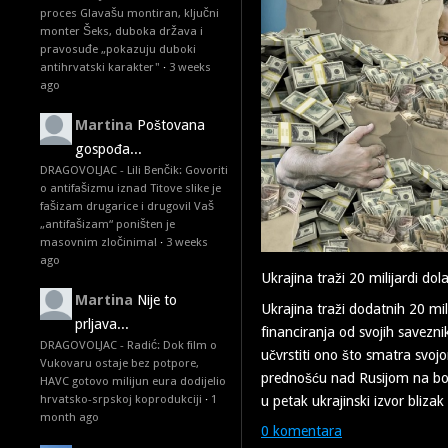
proces Glavašu montiran, ključni
monter Šeks, duboka država i
pravosuđe „pokazuju duboki
antihrvatski karakter"
·
3 weeks
ago
Martina
Poštovana
gospođa...
DRAGOVOLJAC - Lili Benčik: Govoriti
o antifašizmu iznad Titove slike je
fašizam drugarice i drugovi! Vaš
„antifašizam“ poništen je
masovnim zločinima!
·
3 weeks
ago
Ukrajina traži 20 milijardi d
Martina
Nije to
Ukrajina traži dodatnih 20 mil
prljava...
financiranja od svojih savezni
DRAGOVOLJAC - Radić: Dok film o
učvrstiti ono što smatra svo
Vukovaru ostaje bez potpore,
prednošću nad Rusijom na boj
HAVC gotovo milijun eura dodijelio
hrvatsko-srpskoj koprodukciji
·
1
u petak ukrajinski izvor bliza
month ago
0 komentara