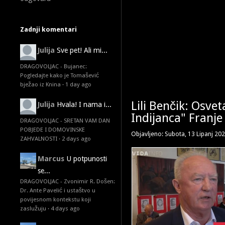
Zadnji komentari
Julija
Sve pet! Ali mi...
DRAGOVOLJAC - Bujanec:
Pogledajte kako je Tomašević
bježao iz Knina
·
1 day ago
Lili Benčik: Osve
Julija
Hvala! I nama i...
Indijanca" Franje
DRAGOVOLJAC - SRETAN VAM DAN
POBJEDE I DOMOVINSKE
Objavljeno: Subota, 13 Lipanj 20
ZAHVALNOSTI
·
2 days ago
Marcus
U potpunosti
se...
DRAGOVOLJAC - Zvonimir R. Došen:
Dr. Ante Pavelić i ustaštvo u
povijesnom kontekstu koji
zaslužuju
·
4 days ago