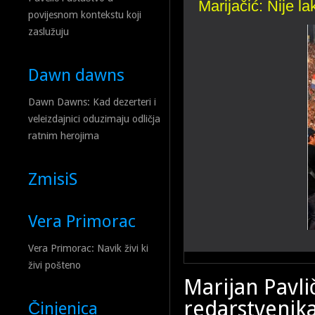
Marijačić: Nije la
Ima li u Hrvatskoj
povijesnom kontekstu koji
zaslužuju
Dawn dawns
Dawn Dawns: Kad dezerteri i
veleizdajnici oduzimaju odličja
ratnim herojima
ZmisiS
Vera Primorac
Vera Primorac: Navik živi ki
No samo jednoga zatvorenika
živi pošteno
društvu još jednoga prijatel
trovan u Njemačkoj i čudom s
Marijan Pavli
Orjunaškim reliktima u Hrva
redarstvenika
upravo održani u Šibeniku, t
Činjenica