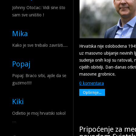
Johnny Otočac: Vidi sine što
sam sve uništio !
Mika
Kako je sve trebalo završiti....
Hrvatska nije oslobođena 194
uz masovno ubijanje nevinih l
suđenja onih koji su ratovali, 
Popaj
cijelih obitelji. Dan-danas otk
masovne grobnice.
Popaj: Braćo srbi, ajde da se
guzimo!!!!
0 komentara
Opširnije...
Kiki
Odletio je moj hrvatski sokol
…
Pripoćenje za med