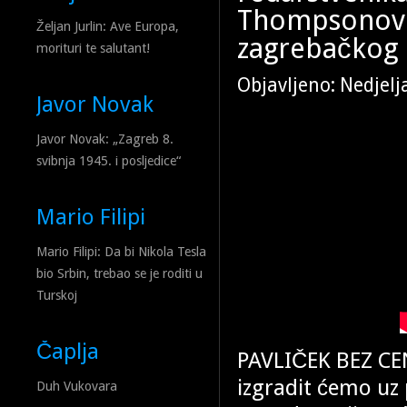
Thompsonov k
Željan Jurlin: Ave Europa,
zagrebačkog
morituri te salutant!
Objavljeno: Nedjelj
Javor Novak
Javor Novak: „Zagreb 8.
svibnja 1945. i posljedice“
Mario Filipi
Mario Filipi: Da bi Nikola Tesla
bio Srbin, trebao se je roditi u
Turskoj
Čaplja
PAVLIČEK BEZ CE
izgradit ćemo uz 
Duh Vukovara