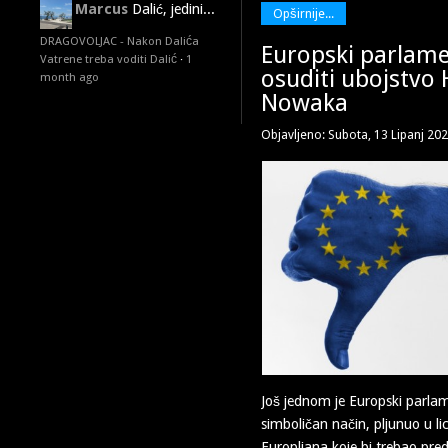
Marcus
Dalić, jedini...
Opširnije...
DRAGOVOLJAC - Nakon Dalića
Europski parlame
Vatrene treba voditi Dalić
·
1
osuditi ubojstvo 
month ago
Nowaka
Objavljeno: Subota, 13 Lipanj 20
Još jednom je Europski parlam
simboličan način, pljunuo u li
Europljana koje bi trebao preds