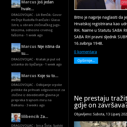
Marcus
Još jedan
hvale...
DRAGOVOLJAC - Lili Benčik: Govor
Bitno je najprije naglasiti da 
mržnje Rudolfa Frančule i Glasa
Hrvatskoj registrirana kao u
Istre, u obrani zločinačkog jugo-
RH. Naime u Statutu SABA RH,
titoizma, odnosno crvenog
fašizma
·
1 week ago
SABA RH pravni sljednik SU
16.svibnja 1948.
Marcus
Nije istina da
0 komentara
su...
DRAGOVOLJAC - Kratak je put od
Opširnije...
ustanka do bježanja
·
1 week ago
Marcus
Koje su to...
DRAGOVOLJAC - Odbijanje srpske
politike da prihvati odgovornost za
zločine iz devedesetih glavna je
Ne prestaju tražit
prepreka trajnom miru na
gdje on završava
Balkanu
·
3 weeks ago
Objavljeno: Subota, 13 Lipanj 20
lilibencik
Za...
DRAGOVOLJAC - Ivica Šola: Sudski