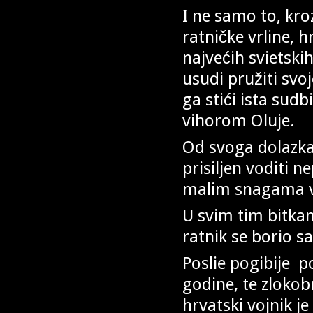
I ne samo to, kro
ratničke vrline, h
najvećih svietski
usudi pružiti sv
ga stići ista sudb
vihorom Oluje.
Od svoga dolazka
prisiljen voditi n
malim snagama vi
U svim tim bitka
ratnik se borio s
Poslie pogibije p
godine, te zloko
hrvatski vojnik je