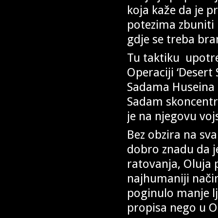
koja kaže da je p
potezima zbuniti n
gdje se treba bran
Tu taktiku upotr
Operaciji ‘Desert
Sadama Huseina da
Sadam skoncentr
je na njegovu voj
Bez obzira na sva 
dobro znadu da je
ratovanja, Oluja p
najhumaniji način
poginulo manje lj
propisa nego u Ol