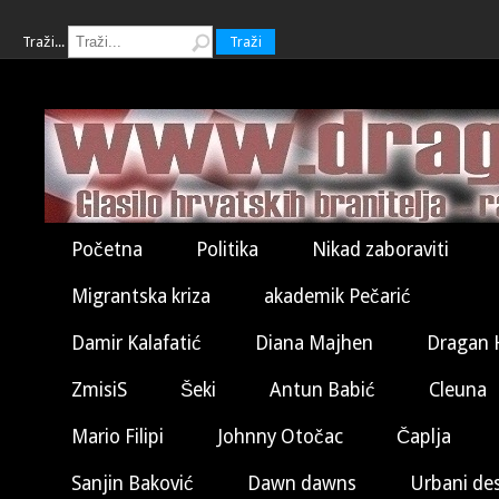
Traži...
Traži
Početna
Politika
Nikad zaboraviti
Migrantska kriza
akademik Pečarić
Damir Kalafatić
Diana Majhen
Dragan 
ZmisiS
Šeki
Antun Babić
Cleuna
Mario Filipi
Johnny Otočac
Čaplja
Sanjin Baković
Dawn dawns
Urbani de