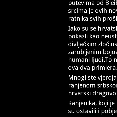
putevima od Bleib
srcima je ovih no
ratnika svih proš
Iako su se hrvats
pokazli kao neust
divljačkim zločin
zarobljenim bojov
humani ljudi.To 
ova dva primjera
Mnogi ste vjeroja
ranjenom srbskom
hrvatski dragovo
Ranjenika, koji je
su ostavili i pobje