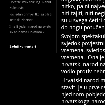
Hrvatski mučenik ing. Nahid
nitko, pa ni najv
Kulenović
niti tajiti, niti n
Još jedan primjer tko su bili ti
su u svega četir
'ustaški zločinci'
do nogu potučeni
Ima li ijedan narod na svietu
sličan nama Hrvatima ?
Svojom spektakul
svjedok povjestni
Zadnji komentari
vremena, svietlos
vremena. Ona je p
hrvatski narod n
vodio protiv neb
Hrvatski narod m
staviti je u prve 
njezinom pobjedom
hrvatskoga narod