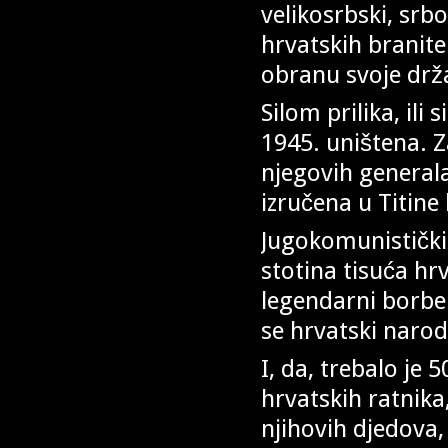
velikosrbski, srbo
hrvatskih branite
obranu svoje drž
Silom prilika, ili
1945. uništena. 
njegovih generala
izručena u Titine
Jugokomunistički 
stotina tisuća hrv
legendarni borben
se hrvatski narod
I, da, trebalo je
hrvatskih ratnika
njihovih djedova,