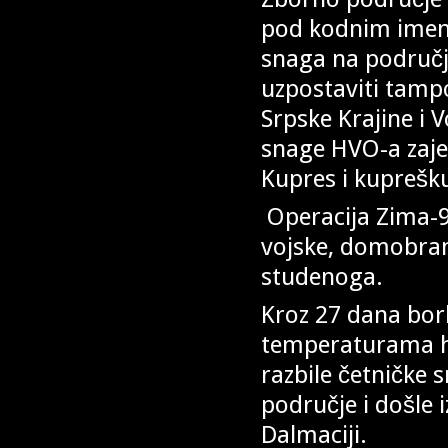
pod kodnim imenom
snaga na području
uzpostaviti tamp
Srpske Krajine i
snage HVO-a zaje
Kupres i kuprešk
Operacija Zima-94
vojske, domobrans
studenoga.
Kroz 27 dana borb
temperaturama hr
razbile četničke 
područje i došle 
Dalmaciji.