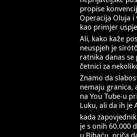
propise konvencij
Operacija Oluja i
kao primjer usp
Ali, kako kaže po
neuspjeh je siro
ratnika danas se p
četnici za nekolik
Znamo da slabost,
nemaju granica, a
na You Tube-u pri
Luku, ali da ih je
kada zapovjednik 
je s onih 60.000
u Bihaću, priča da