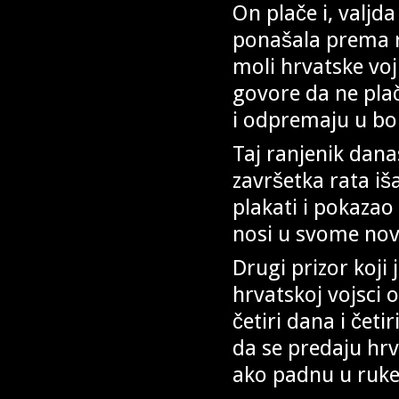
On plače i, valjda
ponašala prema r
moli hrvatske voj
govore da ne plač
i odpremaju u bo
Taj ranjenik danas
završetka rata iš
plakati i pokazao
nosi u svome nov
Drugi prizor koji
hrvatskoj vojsci 
četiri dana i četi
da se predaju hrva
ako padnu u ruke 