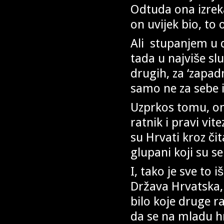
Odtuda ona izreka 
on uvijek bio, to o
Ali stupanjem u 
tada u najviše sl
drugih, za ‘zapadn
samo ne za sebe 
Uzprkos tomu, on
ratnik i pravi vi
su Hrvati kroz čita
glupani koji su se
I, tako je sve to
Država Hrvatska, 
bilo koje druge ra
da se na mladu h