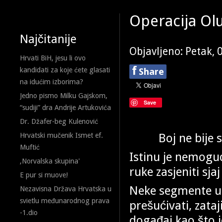
Operacija Olu
Najčitanije
Objavljeno: Petak, 
Hrvati BiH, jesu li ovo
f
kandidati za koje ćete glasati
Share
na idućim izborima?
Jedno pismo Milku Gajskom,
Save
“sudiji” dra Andrije Artukovića
Dr. Džafer-beg Kulenović
Boj ne bije 
Hrvatski mučenik Ismet ef.
Muftić
Istinu je nemoguć
,Norvalska skupina'
ruke zasjeniti sja
E pur si muove!
Neke segmente u
Nezavisna Država Hrvatska u
svietlu međunarodnog prava
prešućivati, zataji
-1.dio
događaj kao što j