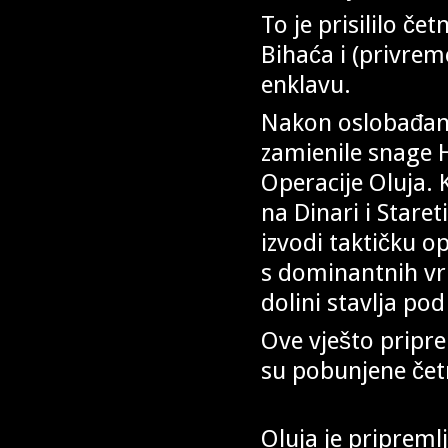
To je prisililo č
Bihaća i (privre
enklavu.
Nakon oslobađanj
zamienile snage H
Operacije Oluja. 
na Dinari i Staret
izvodi taktičku op
s dominantnih vrh
dolini stavlja po
Ove vješto pripre
su pobunjene četni
Oluja je pripreml