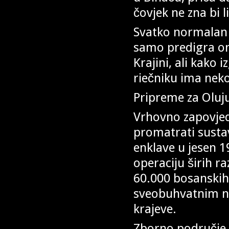
čovjek ne zna bi li
Svatko normalan 
samo predigra ono
Krajini, ali kako
riečniku ima neko
Pripreme za Oluj
Vrhovno zapovjed
promatrati susta
enklave u jesen 1
operaciju širih r
60.000 bosanski
sveobuhvatnim na
krajeve.
Zborno područje S