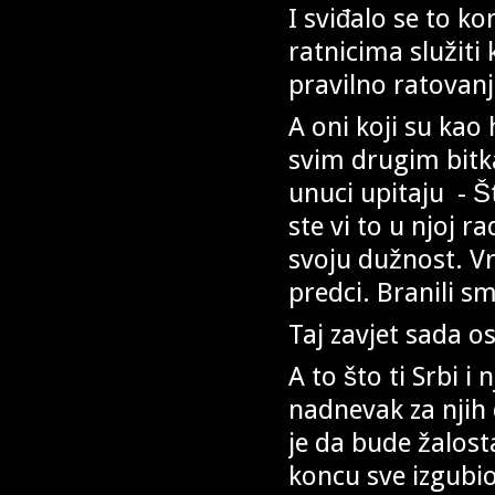
I sviđalo se to k
ratnicima služiti
pravilno ratovanj
A oni koji su kao h
svim drugim bitk
unuci upitaju - Št
ste vi to u njoj r
svoju dužnost. Vr
predci. Branili s
Taj zavjet sada 
A to što ti Srbi i 
nadnevak za njih
je da bude žalost
koncu sve izgubi