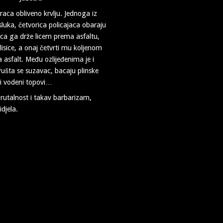
aca obliveno krvlju. Jednoga iz
luka, četvorica policajaca obaraju
ica ga drže licem prema asfaltu,
 lisice, a onaj četvrti mu koljenom
a asfalt. Među ozlijeđenima je i
Pušta se suzavac, bacaju plinske
 i vodeni topovi…
brutalnost i takav barbarizam,
djela.