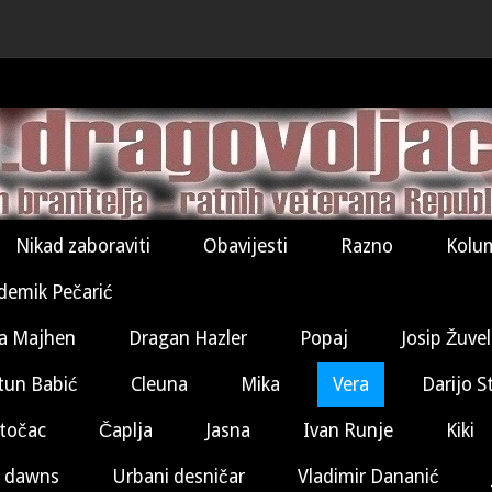
Nikad zaboraviti
Obavijesti
Razno
Kolu
demik Pečarić
a Majhen
Dragan Hazler
Popaj
Josip Žuve
tun Babić
Cleuna
Mika
Vera
Darijo S
točac
Čaplja
Jasna
Ivan Runje
Kiki
 dawns
Urbani desničar
Vladimir Dananić