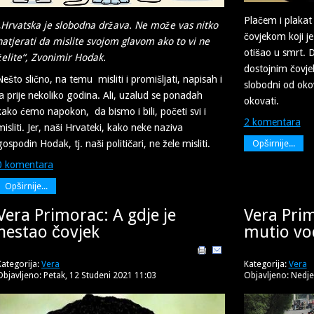
Plačem i plakat
„Hrvatska je slobodna država. Ne može vas nitko
čovjekom koji je
natjerati da mislite svojom glavom ako to vi ne
otišao u smrt. D
želite“, Zvonimir Hodak.
dostojnim čovjek
Nešto slično, na temu misliti i promišljati, napisah i
slobodni od oko
ja prije nekoliko godina. Ali, uzalud se ponadah
okovati.
kako ćemo napokon, da bismo i bili, početi svi i
2 komentara
misliti. Jer, naši Hrvateki, kako neke naziva
gospodin Hodak, tj. naši političari, ne žele misliti.
Opširnije...
0 komentara
Opširnije...
Vera Primorac: A gdje je
Vera Prim
nestao čovjek
mutio vo
Kategorija:
Vera
Kategorija:
Vera
Objavljeno: Petak, 12 Studeni 2021 11:03
Objavljeno: Nedje