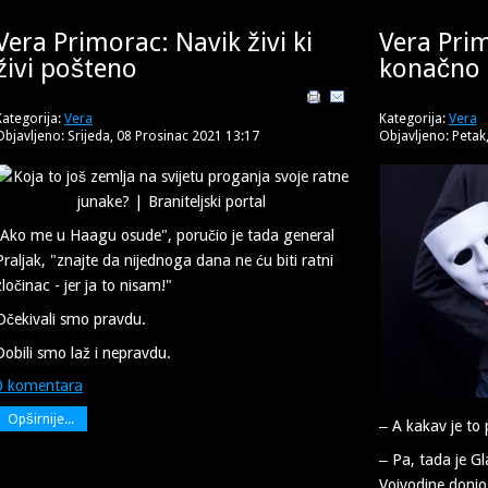
Vera Primorac: Navik živi ki
Vera Pri
živi pošteno
konačno 
Kategorija:
Vera
Kategorija:
Vera
Objavljeno: Srijeda, 08 Prosinac 2021 13:17
Objavljeno: Petak
"Ako me u Haagu osude", poručio je tada general
Praljak, "znajte da nijednoga dana ne ću biti ratni
zločinac - jer ja to nisam!"
Očekivali smo pravdu.
Dobili smo laž i nepravdu.
0 komentara
Opširnije...
‒ A kakav je to 
‒ Pa, tada je G
Vojvodine donio