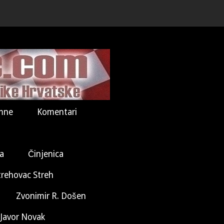
mne
Komentari
la
Činjenica
trehovac Streh
Zvonimir R. Došen
Javor Novak