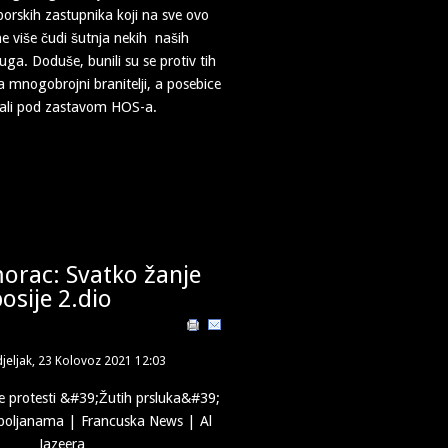
orskih zastupnika koji na sve ovo
me više čudi šutnja nekih naših
ruga. Doduše, bunili su se protiv tih
a mnogobrojni branitelji, a posebice
ovali pod zastavom HOS-a.
orac: Svatko žanje
osije 2.dio
jeljak, 23 Kolovoz 2021 12:03