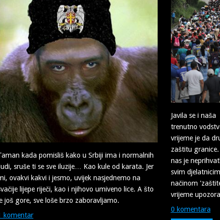
Javila se i naš
trenutno vodstvo
vrijeme je da d
zaštitu granice
Taman kada pomisliš kako u Srbiji ima i normalnih
nas je neprihva
ljudi, sruše ti se sve iluzije… Kao kule od karata. Jer
svim djelatnicim
mi, ovakvi kakvi i jesmo, uvijek nasjednemo na
načinom 'zaštite
svačije lijepe riječi, kao i njihovo umiveno lice. A što
vrijeme upozora
je još gore, sve loše brzo zaboravljamo.
0 komentara
1 komentar