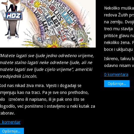
Nekoliko muškar
redova Žutih prs
na zemlju. Dvoj
treći mu stavlja
pritišće glavu n
nekoliko žena. 
boce i uključuju
”Možete lagati sve ljude jedno određeno vrijeme,
Iskreno, takvu 
možete stalno lagati neke određene ljude, ali ne
odavno nisam vi
možete lagati sve ljude cijelo vrijeme”, američki
0 komentara
predsjednik Lincoln.
Opširnije...
Kod nas nikad živa mira. Vijesti i događaji se
smjenjuju kao na traci. Pa je sve ono prethodno,
bilo izrečeno ili napisano, ili je pak ono što se
dogodilo, već poništeno i ostavljeno u neki kutak za
zaborav.
1 komentar
Opširnije...