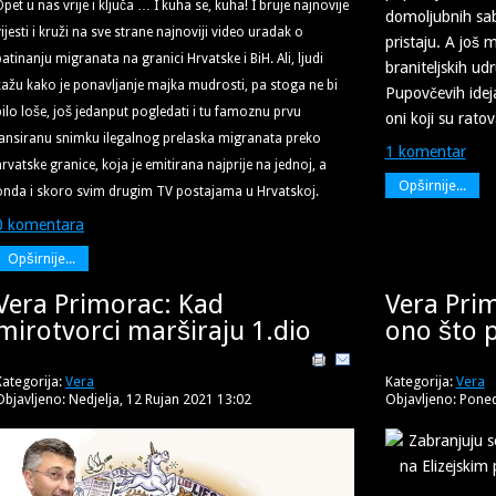
Opet u nas vrije i ključa … I kuha se, kuha! I bruje najnovije
domoljubnih sab
vijesti i kruži na sve strane najnoviji video uradak o
pristaju. A još 
batinanju migranata na granici Hrvatske i BiH.
Ali, ljudi
braniteljskih ud
kažu kako je ponavljanje majka mudrosti, pa stoga ne bi
Pupovčevih idej
bilo loše, još jedanput pogledati i tu famoznu prvu
oni koji su rat
lansiranu snimku ilegalnog prelaska migranata preko
1 komentar
hrvatske granice, koja je emitirana najprije na jednoj, a
Opširnije...
onda i skoro svim drugim TV postajama u Hrvatskoj.
0 komentara
Opširnije...
Vera Primorac: Kad
Vera Prim
mirotvorci marširaju 1.dio
ono što p
Kategorija:
Vera
Kategorija:
Vera
Objavljeno: Nedjelja, 12 Rujan 2021 13:02
Objavljeno: Poned