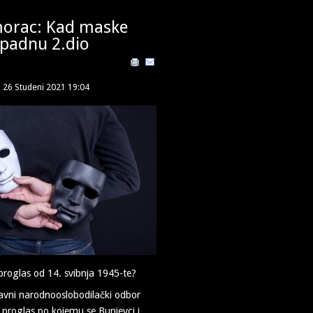
morac: Kad maske
padnu 2.dio
, 26 Studeni 2021 19:04
proglas od 14. svibnja 1945-te?
lavni narodnooslobodilački odbor
 proglas po kojemu se Bunjevci i