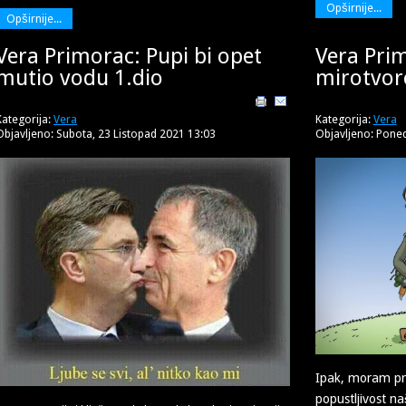
Opširnije...
Opširnije...
Vera Primorac: Pupi bi opet
Vera Pri
mutio vodu 1.dio
mirotvorc
Kategorija:
Vera
Kategorija:
Vera
Objavljeno: Subota, 23 Listopad 2021 13:03
Objavljeno: Poned
Ipak, moram pr
popustljivost naš