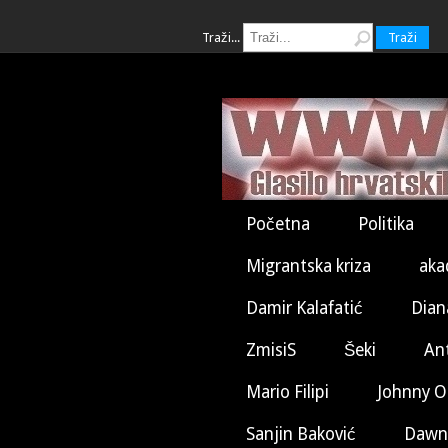
Traži...
Traži
Početna
Politika
Migrantska kriza
aka
Damir Kalafatić
Dian
ZmisiS
Šeki
An
Mario Filipi
Johnny O
Sanjin Baković
Dawn