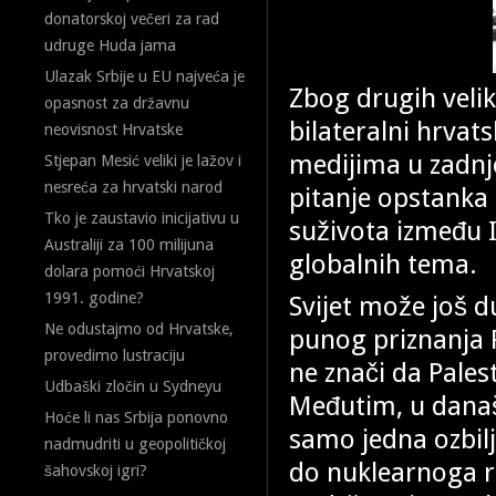
donatorskoj večeri za rad
udruge Huda jama
Ulazak Srbije u EU najveća je
Zbog drugih velik
opasnost za državnu
bilateralni hrvat
neovisnost Hrvatske
medijima u zadnje
Stjepan Mesić veliki je lažov i
nesreća za hrvatski narod
pitanje opstanka
Tko je zaustavio inicijativu u
suživota između I
Australiji za 100 milijuna
globalnih tema.
dolara pomoći Hrvatskoj
1991. godine?
Svijet može još d
Ne odustajmo od Hrvatske,
punog priznanja 
provedimo lustraciju
ne znači da Pales
Udbaški zločin u Sydneyu
Međutim, u dana
Hoće li nas Srbija ponovno
samo jedna ozbilj
nadmudriti u geopolitičkoj
do nuklearnoga ra
šahovskoj igri?