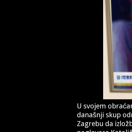
U svojem obraćan
današnji skup odr
Zagrebu da izložb