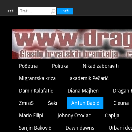
Traži...
Traži
Početna
Politika
Nikad zaboraviti
Migrantska kriza
akademik Pečarić
Damir Kalafatić
Diana Majhen
Dragan 
ZmisiS
Šeki
Antun Babić
Cleuna
Mario Filipi
Johnny Otočac
Čaplja
Sanjin Baković
Dawn dawns
Urbani de