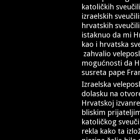
katoličkih sveučil
izraelskih sveučil
hrvatskih sveučil
istaknuo da mi H
kao i hrvatska sv
zahvalio veleposla
mogućnosti da Hr
susreta pape Fran
Izraelska velepos
dolasku na otvore
Hrvatskoj izvanr
bliskim prijatelj
katoličkog sveučil
rekla kako ta izl