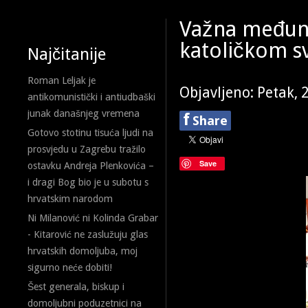
Važna međun
katoličkom s
Najčitanije
Roman Leljak je
Objavljeno: Petak, 
antikomunistički i antiudbaški
junak današnjeg vremena
f
Share
Gotovo stotinu tisuća ljudi na
prosvjedu u Zagrebu tražilo
Save
ostavku Andreja Plenkovića –
i dragi Bog bio je u subotu s
hrvatskim narodom
Ni Milanović ni Kolinda Grabar
- Kitarović ne zaslužuju glas
hrvatskih domoljuba, moj
sigurno neće dobiti!
Šest generala, biskup i
domoljubni poduzetnici na