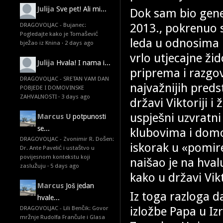
Julija
Sve pet! Ali mi...
Dok sam bio gene
2013., pokrenuo 
DRAGOVOLJAC - Bujanec:
Pogledajte kako je Tomašević
leda u odnosima i
bježao iz Knina
·
2 days ago
vrlo utjecajne ži
Julija
Hvala! I nama i...
priprema i razgo
DRAGOVOLJAC - SRETAN VAM DAN
najvažnijih preds
POBJEDE I DOMOVINSKE
ZAHVALNOSTI
·
3 days ago
državi Viktoriji i
uspješni uzvratni
Marcus
U potpunosti
se...
klubovima i domov
DRAGOVOLJAC - Zvonimir R. Došen:
iskorak u «pomire
Dr. Ante Pavelić i ustaštvo u
povijesnom kontekstu koji
naišao je na hval
zaslužuju
·
5 days ago
kako u državi Vikt
Marcus
Još jedan
Iz toga razloga 
hvale...
izložbe Papa u Iz
DRAGOVOLJAC - Lili Benčik: Govor
mržnje Rudolfa Frančule i Glasa