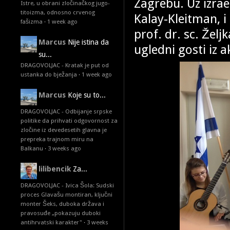
Zagrebu. Uz izrae
Istre, u obrani zločinačkog jugo-
titoizma, odnosno crvenog
Kalay-Kleitman, i
fašizma
·
1 week ago
prof. dr. sc. Željk
Marcus
Nije istina da
ugledni gosti iz a
su...
DRAGOVOLJAC - Kratak je put od
ustanka do bježanja
·
1 week ago
Marcus
Koje su to...
DRAGOVOLJAC - Odbijanje srpske
politike da prihvati odgovornost za
zločine iz devedesetih glavna je
prepreka trajnom miru na
Balkanu
·
3 weeks ago
lilibencik
Za...
DRAGOVOLJAC - Ivica Šola: Sudski
proces Glavašu montiran, ključni
monter Šeks, duboka država i
pravosuđe „pokazuju duboki
antihrvatski karakter"
·
3 weeks