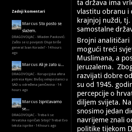
ta država ima vr
vlastitu obranu i 
Zadnji komentari
krajnjoj nuždi, t
Marcus
Sto posto se
samostalne drža
slažem.
DRAGOVOLJAC - Mladen Pavković:
Brojni analitičari
Zašto se iz povijesti Oluje briše
mogući treći svje
general Ivan Korade?
·
14 hours
ago
Muslimana, a pose
Marcus
Ali je zato u...
Jeruzalema. Zbog 
razvijati dobre o
DRAGOVOLJAC - Korupcijska afera
potresa Kijev: Bivšoj veleposlanici u
su od 1945. godin
SAD-u određena jamčevina
·
14
hours ago
percepcije o hrv
diljem svijeta. Na
Marcus
Ispričavamo
se...
snosimo jedan di
DRAGOVOLJAC - Treba li se
navrijeme znali o
Hrvatska ispričati Srbiji? Treba! Evo
teksta isprike
·
14 hours ago
politike tijekom 