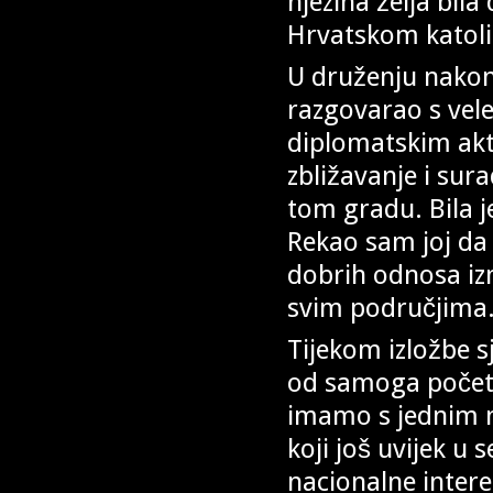
njezina želja bila
Hrvatskom katoli
U druženju nakon
razgovarao s vele
diplomatskim akt
zbližavanje i sur
tom gradu. Bila j
Rekao sam joj da 
dobrih odnosa iz
svim područjima
Tijekom izložbe s
od samoga počet
imamo s jednim n
koji još uvijek u 
nacionalne intere