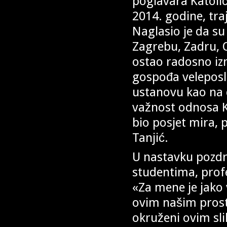
poglavara Katolič
2014. godine, tra
Naglasio je da su 
Zagrebu, Zadru, O
ostao radosno iz
gospođa veleposl
ustanovu kao na 
važnost odnosa Ka
bio posjet mira, p
Tanjić.
U nastavku pozdr
studentima, prof
«Za mene je jako 
ovim našim prost
okruženi ovim sl