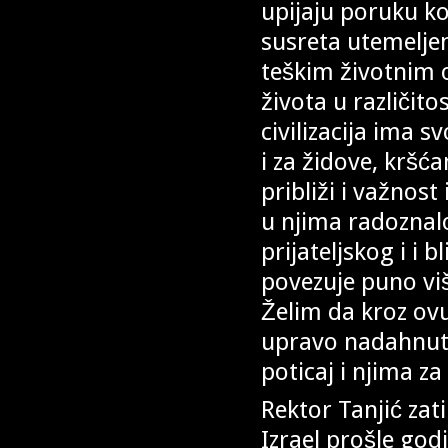
upijaju poruku koj
susreta utemelje
teškim životnim 
života u različito
civilizacija ima 
i za židove, kršć
približi i važnost
u njima radozna
prijateljskog i i 
povezuje puno vi
Želim da kroz ov
upravo nadahnuti
poticaj i njima za
Rektor Tanjić zat
Izrael prošle god