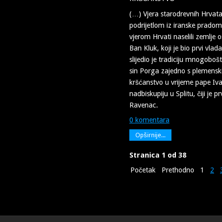
(…) Vjera starodrevnih Hrvata b
podrijetlom iz iranske prado
vjerom Hrvati naselili zemlje 
Ban Kluk, koji je bio prvi vla
slijedio je tradiciju mnogobošt
sin Porga zajedno s plemensk
kršćanstvo u vrijeme pape Iva
nadbiskupiju u Splitu, čiji je 
Ravenac.
0 komentara
Opširnije...
Stranica 1 od 38
Početak
Prethodno
1
2