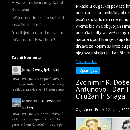
Hrvatski mučenik ing. Nahid
Nikada u dugačkoj poviesti h
Kulenović
postojao jedan politički pokret
Još jedan primjer tko su bili ti
osuđivan, kritiziran i demonizi
'ustaški zločinci'
vrieme bio više obljubljen i im
pristaša i odigrao veću ulogu
Ima li ijedan narod na svietu
naroda izpod tiranije okupator
sličan nama Hrvatima ?
države za kojom su kroz duga 
njegova pokoljenja, kao što je
Zadnji komentari
1 komentar
Julija
Ovog ljeta sam...
Opširnije...
DRAGOVOLJAC - Marijačić: Ako je i
Zvonimir R. Doše
od ovoga notornog velikosrpskog
Antunovo - Dan H
lažljivca, previše je
·
13 hours ago
Oružanih Snaga
Marcus
Sto posto se
slažem.
Objavljeno: Petak, 12 Lipanj 2026
DRAGOVOLJAC - Mladen Pavković:
Zašto se iz povijesti Oluje briše
general Ivan Korade?
·
1 day ago