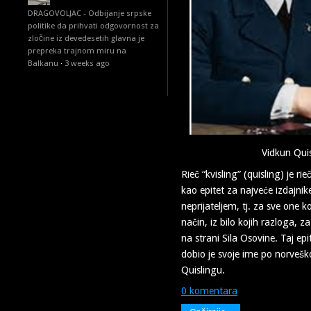
DRAGOVOLJAC - Odbijanje srpske
politike da prihvati odgovornost za
zločine iz devedesetih glavna je
prepreka trajnom miru na
Balkanu
·
3 weeks ago
Vidkun Quis
Rieč “kvisling” (quisling) je rie
kao epitet za najveće izdajnik
neprijateljem, tj. za sve one ko
način, iz bilo kojih razloga, za 
na strani Sila Osovine. Taj epi
dobio je svoje ime po norvešk
Quislingu.
0 komentara