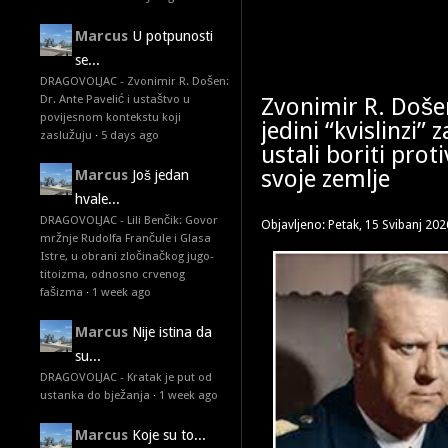
Marcus
U potpunosti
se...
DRAGOVOLJAC - Zvonimir R. Došen:
Dr. Ante Pavelić i ustaštvo u
Zvonimir R. Doše
povijesnom kontekstu koji
jedini “kvislinzi” 
zaslužuju
·
5 days ago
ustali boriti pro
svoje zemlje
Marcus
Još jedan
hvale...
DRAGOVOLJAC - Lili Benčik: Govor
Objavljeno: Petak, 15 Svibanj 202
mržnje Rudolfa Frančule i Glasa
Istre, u obrani zločinačkog jugo-
titoizma, odnosno crvenog
fašizma
·
1 week ago
Marcus
Nije istina da
su...
DRAGOVOLJAC - Kratak je put od
ustanka do bježanja
·
1 week ago
Marcus
Koje su to...