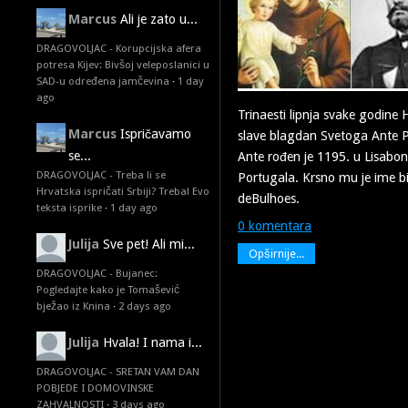
Marcus
Ali je zato u...
DRAGOVOLJAC - Korupcijska afera
potresa Kijev: Bivšoj veleposlanici u
SAD-u određena jamčevina
·
1 day
ago
Trinaesti lipnja svake godine H
Marcus
Ispričavamo
slave blagdan Svetoga Ante 
se...
Ante rođen je 1195. u Lisab
DRAGOVOLJAC - Treba li se
Portugala. Krsno mu je ime b
Hrvatska ispričati Srbiji? Treba! Evo
deBulhoes.
teksta isprike
·
1 day ago
0 komentara
Julija
Sve pet! Ali mi...
Opširnije...
DRAGOVOLJAC - Bujanec:
Pogledajte kako je Tomašević
bježao iz Knina
·
2 days ago
Julija
Hvala! I nama i...
DRAGOVOLJAC - SRETAN VAM DAN
POBJEDE I DOMOVINSKE
ZAHVALNOSTI
·
3 days ago