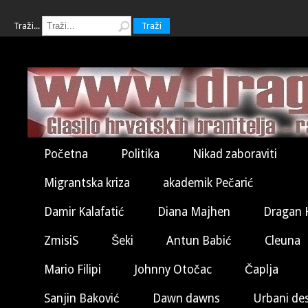
Traži...
Traži
Početna
Politika
Nikad zaboraviti
Migrantska kriza
akademik Pečarić
Damir Kalafatić
Diana Majhen
Dragan 
ZmisiS
Šeki
Antun Babić
Cleuna
Mario Filipi
Johnny Otočac
Čaplja
Sanjin Baković
Dawn dawns
Urbani de