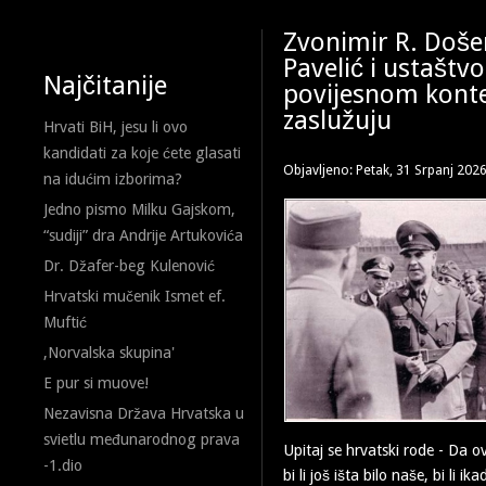
Zvonimir R. Doše
Pavelić i ustaštvo
Najčitanije
povijesnom konte
zaslužuju
Hrvati BiH, jesu li ovo
kandidati za koje ćete glasati
Objavljeno: Petak, 31 Srpanj 202
na idućim izborima?
Jedno pismo Milku Gajskom,
“sudiji” dra Andrije Artukovića
Dr. Džafer-beg Kulenović
Hrvatski mučenik Ismet ef.
Muftić
,Norvalska skupina'
E pur si muove!
Nezavisna Država Hrvatska u
svietlu međunarodnog prava
Upitaj se hrvatski rode - Da o
-1.dio
bi li još išta bilo naše, bi li i