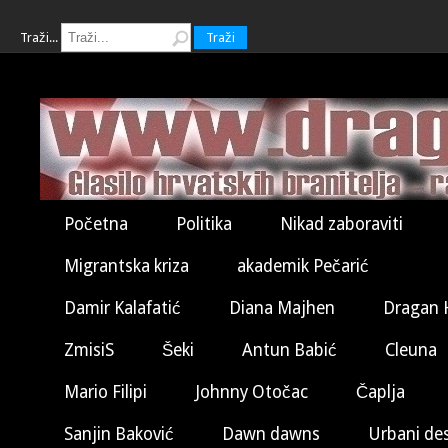
Traži...
Traži
Početna
Politika
Nikad zaboraviti
Migrantska kriza
akademik Pečarić
Damir Kalafatić
Diana Majhen
Dragan 
ZmisiS
Šeki
Antun Babić
Cleuna
Mario Filipi
Johnny Otočac
Čaplja
Sanjin Baković
Dawn dawns
Urbani de