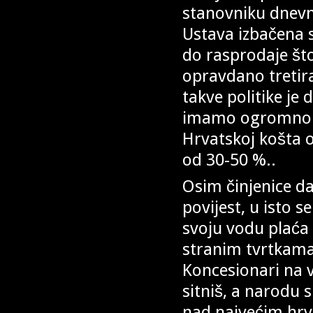
stanovniku dnevn
Ustava izbačena s
do rasprodaje što
opravdano tretira
takve politike je
imamo ogromno v
Hrvatskoj košta ok
od 30-50 %..
Osim činjenice da
povijest, u isto 
svoju vodu plaća 
stranim tvrtkama
Koncesionari na v
sitniš, a narodu 
nad najvećim hrva