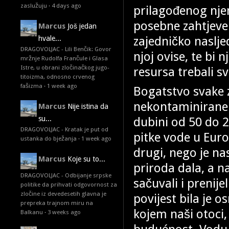
zaslužuju
·
4 days ago
prilagođenog njen
posebne zahtjeve 
Marcus
Još jedan
zajedničko nasljed
hvale...
DRAGOVOLJAC - Lili Benčik: Govor
njoj ovise, te bi
mržnje Rudolfa Frančule i Glasa
Istre, u obrani zločinačkog jugo-
resursa trebali sv
titoizma, odnosno crvenog
fašizma
·
1 week ago
Bogatstvo svake 
nekontaminirane 
Marcus
Nije istina da
dubini od 50 do 2
su...
DRAGOVOLJAC - Kratak je put od
pitke vode u Euro
ustanka do bježanja
·
1 week ago
drugi, nego je na
Marcus
Koje su to...
priroda dala, a na
DRAGOVOLJAC - Odbijanje srpske
sačuvali i prenij
politike da prihvati odgovornost za
zločine iz devedesetih glavna je
povijest bila je 
prepreka trajnom miru na
kojem naši otoci,
Balkanu
·
3 weeks ago