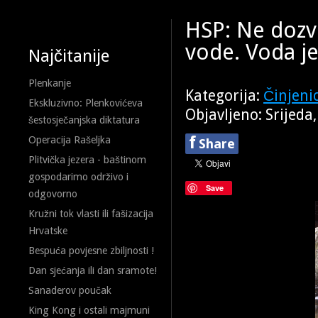
HSP: Ne dozv
vode. Voda je
Najčitanije
Plenkanje
Kategorija:
Činjeni
Ekskluzivno: Plenkovićeva
Objavljeno: Srijeda
šestosječanjska diktatura
f
Operacija Rašeljka
Share
Plitvička jezera - baštinom
gospodarimo održivo i
Save
odgovorno
Kružni tok vlasti ili fašizacija
Hrvatske
Bespuća povjesne zbiljnosti !
Dan sjećanja ili dan sramote!
Sanaderov poučak
King Kong i ostali majmuni