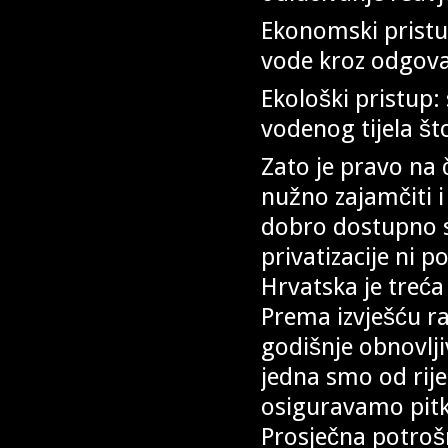
Ekonomski pristu
vode kroz odgovar
Ekološki pristup: 
vodenog tijela št
Zato je pravo na 
nužno zajamčiti i
dobro dostupno s
privatizacije ni 
Hrvatska je treća
Prema izvješću r
godišnje obnovlji
jedna smo od rij
osiguravamo pit
Prosječna potrošn