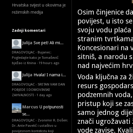
Hrvatska svijest u okovima je
Osim činjenice da
režimskih medija
povijest, u isto 
svoju vodu plaća 
Zadnji komentari
stranim tvrtkama
Julija
Sve pet! Ali mi...
Koncesionari na v
DRAGOVOLJAC - Bujanec:
sitniš, a narodu 
Pogledajte kako je Tomašević
bježao iz Knina
·
19 hours ago
nad najvećim hrv
Voda ključna za ži
Julija
Hvala! I nama i...
resurs gospodarst
DRAGOVOLJAC - SRETAN VAM DAN
POBJEDE I DOMOVINSKE
podzemnih voda, 
ZAHVALNOSTI
·
1 day ago
pristup koji se z
Marcus
U potpunosti
samo jednog dijel
se...
znači ugrožavati ž
DRAGOVOLJAC - Zvonimir R. Došen:
Dr. Ante Pavelić i ustaštvo u
vode zavise. Kval
povijesnom kontekstu koji