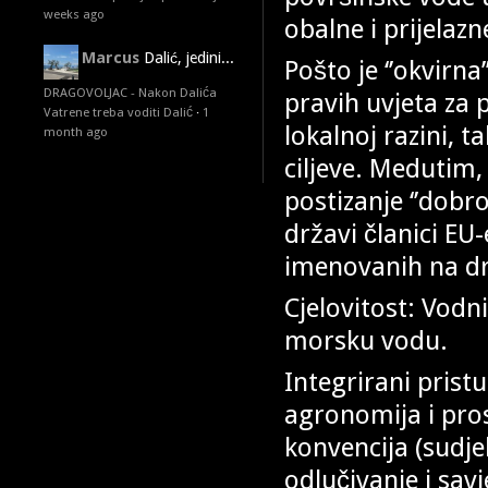
weeks ago
obalne i prijelazn
Marcus
Dalić, jedini...
Pošto je ‘’okvirna
DRAGOVOLJAC - Nakon Dalića
pravih uvjeta za 
Vatrene treba voditi Dalić
·
1
lokalnoj razini, t
month ago
ciljeve. Medutim,
postizanje ‘’dobro
državi članici EU
imenovanih na drž
Cjelovitost: Vodn
morsku vodu.
Integrirani prist
agronomija i pro
konvencija (sudje
odlučivanje i sav