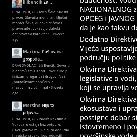
budućnost. Vod
lilibencik
Za...
NACIONALNOG zna
DRAGOVOLJAC - Ivica Šola: Sudski
OPĆEG i JAVNOG i
proces Glavašu montiran, ključni
monter Šeks, duboka država i
da je kao takvu 
pravosuđe „pokazuju duboki
antihrvatski karakter"
·
3 weeks
Dodatno Direkti
ago
Vijeća uspostavlj
Martina
Poštovana
području politike
gospođa...
DRAGOVOLJAC - Lili Benčik: Govoriti
Okvirna Direktiva
o antifašizmu iznad Titove slike je
legislative o vodi
fašizam drugarice i drugovi! Vaš
„antifašizam“ poništen je
koji se upravlja 
masovnim zločinima!
·
3 weeks
ago
Okvirna Direktiv
Martina
Nije to
ekosustava i upra
prljava...
postigne dobar st
DRAGOVOLJAC - Radić: Dok film o
istovremeno i po
Vukovaru ostaje bez potpore,
HAVC gotovo milijun eura dodijelio
površinske vode u
hrvatsko-srpskoj koprodukciji
·
4