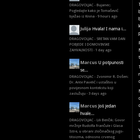
DRAGOVOLJAC - Bujanec:
Pogledajte kako je Tomašević
bježao iz Knina
·
9 hours ago
Julija
Hvala! I nama i...
DRAGOVOLJAC - SRETAN VAM DAN
POBJEDE I DOMOVINSKE
ZAHVALNOSTI
·
1 day ago
Marcus
U potpunosti
se...
DRAGOVOLJAC - Zvonimir R. Došen:
Dr. Ante Pavelić i ustaštvo u
povijesnom kontekstu koji
zaslužuju
·
3 days ago
Marcus
Još jedan
hvale...
DRAGOVOLJAC - Lili Benčik: Govor
mržnje Rudolfa Frančule i Glasa
Istre, u obrani zločinačkog jugo-
titoizma, odnosno crvenog