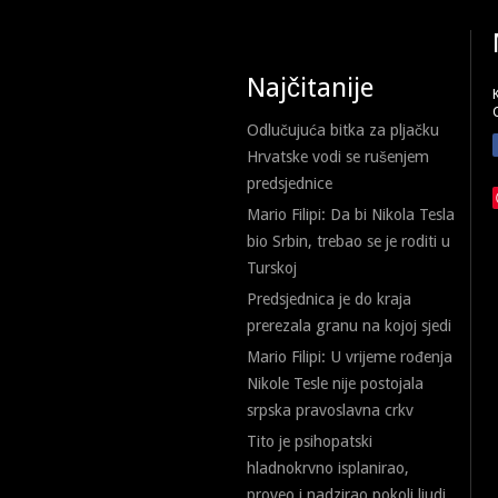
Najčitanije
Odlučujuća bitka za pljačku
Hrvatske vodi se rušenjem
predsjednice
Mario Filipi: Da bi Nikola Tesla
bio Srbin, trebao se je roditi u
Turskoj
Predsjednica je do kraja
prerezala granu na kojoj sjedi
Mario Filipi: U vrijeme rođenja
Nikole Tesle nije postojala
srpska pravoslavna crkv
Tito je psihopatski
hladnokrvno isplanirao,
proveo i nadzirao pokolj ljudi