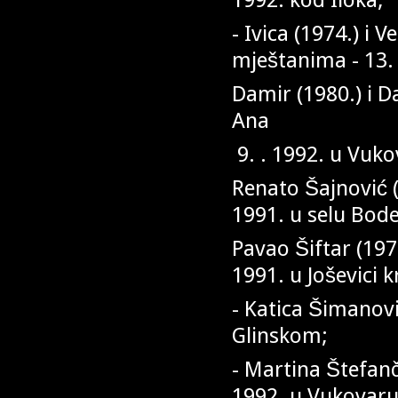
- Ivica (1974.) i 
mještanima - 13. 
Damir (1980.) i Da
Ana
9. . 1992. u Vuko
Renato Šajnović (1
1991. u selu Bod
Pavao Šiftar (197
1991. u Joševici k
- Katica Šimanovi
Glinskom;
- Martina Štefanč
1992. u Vukovaru