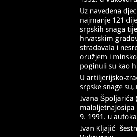
Uz navedena djecu
najmanje 121 dije
srpskih snaga tij
hrvatskim gradov
stradavala i nes
oružjem i minsko-
poginuli su kao hr
U artiljerijsko-zr
srpske snage su, 
Ivana Špoljarića 
maloljetnaJosipa 
9. 1991. u auto
Ivan Kljajić- šes