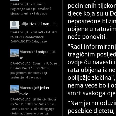
počinjenih tijek
DRAGOVOLJAC - Bujanec:
Pogledajte kako je Tomašević
djece koja su u 
bježao iz Knina
·
1 day ago
neposredne blizine
Julija
Hvala! I nama i...
ubijene u ratovim
DRAGOVOLJAC - SRETAN VAM DAN
neće ponoviti.
POBJEDE I DOMOVINSKE
ZAHVALNOSTI
·
2 days ago
"Radi informiranj
Marcus
U potpunosti
tragičnim posljed
se...
ovdje ću navesti
DRAGOVOLJAC - Zvonimir R. Došen:
rata ubijena iz n
Dr. Ante Pavelić i ustaštvo u
povijesnom kontekstu koji
obilježje zločina"
zaslužuju
·
4 days ago
nema veće boli o
Marcus
Još jedan
smrt svakoga djet
hvale...
DRAGOVOLJAC - Lili Benčik: Govor
"Namjerno oduzim
mržnje Rudolfa Frančule i Glasa
posebice djetetu, 
Istre, u obrani zločinačkog jugo-
titoizma, odnosno crvenog