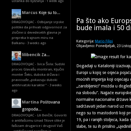
ustanka do bježanja
·
1 week ago
Marcus
Koje su to...
Pa što ako Europ
DRAGOVOLJAC - Odbijanje srpske
bude imala i 50 d
politike da prihvati odgovornost za
zločine iz devedesetih glavna je
prepreka trajnom miru na
Kategorija:
Mario Filipi
Balkanu
·
3 weeks ago
Objavljeno: Ponedjeljak, 23 List
lilibencik
Za...
DRAGOVOLJAC - Ivica Šola: Sudski
Događaji u Kataloniji izazivaj
proces Glavašu montiran, ključni
Europi u kojoj se osjeća poja
monter Šeks, duboka država i
moćnih imperija koji osjećaju 
pravosuđe „pokazuju duboki
antihrvatski karakter"
·
3 weeks
„zarobljenici“ možda u dogled
ago
na slobodu“. Najjače europsk
normalne nacionalne države ko
Martina
Poštovana
sadržavati jedan narod uz m
gospođa...
nego su to mastodonti koji pre
DRAGOVOLJAC - Lili Benčik: Govoriti
19, pa i ranijih stoljeća, kada
o antifašizmu iznad Titove slike je
fašizam drugarice i drugovi! Vaš
slabe, te su ih prisilno „ujedini