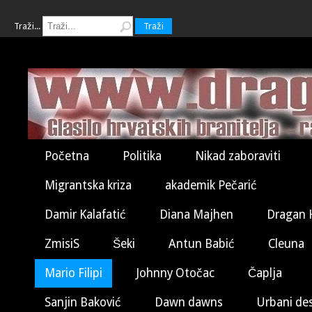
Traži...
Traži
Početna
Politika
Nikad zaboraviti
Migrantska kriza
akademik Pečarić
Damir Kalafatić
Diana Majhen
Dragan 
ZmisiS
Šeki
Antun Babić
Cleuna
Mario Filipi
Johnny Otočac
Čaplja
Sanjin Baković
Dawn dawns
Urbani de