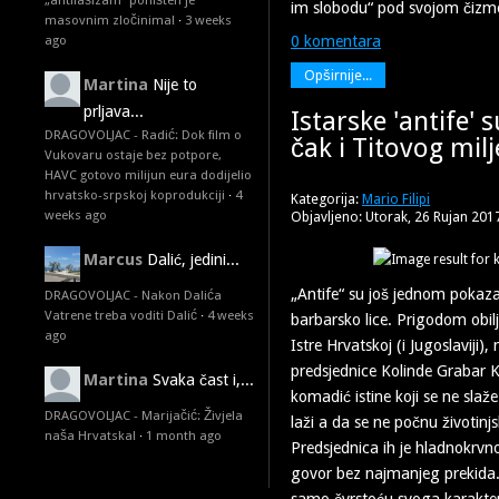
„antifašizam“ poništen je
im slobodu“ pod svojom čiz
masovnim zločinima!
·
3 weeks
0 komentara
ago
Opširnije...
Martina
Nije to
prljava...
Istarske 'antife' su
DRAGOVOLJAC - Radić: Dok film o
čak i Titovog mil
Vukovaru ostaje bez potpore,
HAVC gotovo milijun eura dodijelio
hrvatsko-srpskoj koprodukciji
·
4
Kategorija:
Mario Filipi
weeks ago
Objavljeno: Utorak, 26 Rujan 201
Marcus
Dalić, jedini...
„Antife“ su još jednom pokazali
DRAGOVOLJAC - Nakon Dalića
Vatrene treba voditi Dalić
·
4 weeks
barbarsko lice. Prigodom obil
ago
Istre Hrvatskoj (i Jugoslaviji),
predsjednice Kolinde Grabar Ki
Martina
Svaka čast i,...
komadić istine koji se ne slaž
DRAGOVOLJAC - Marijačić: Živjela
laži a da se ne počnu životinjs
naša Hrvatska!
·
1 month ago
Predsjednica ih je hladnokrvno
govor bez najmanjeg prekida.
samo čvrstoću svoga karakter