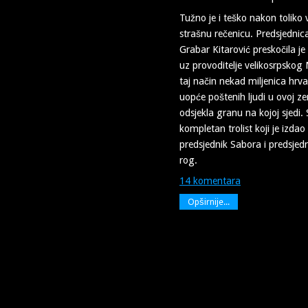
Tužno je i teško nakon toliko
strašnu rečenicu. Predsjednic
Grabar Kitarović preskočila je 
uz provoditelje velikosrpsk
taj način nekad miljenica hrv
uopće poštenih ljudi u ovoj zem
odsjekla granu na kojoj sjed
kompletan trolist koji je izda
predsjednik Sabora i predsjedni
rog.
14 komentara
Opširnije...