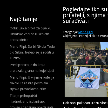
Pogledajte tko s
prijatelji, s njim
Najčitanije
surađivati
Odlučujuća bitka za pljačku
Kategorija:
Mario Filipi
Hrvatske vodi se rušenjem
Objavljeno: Ponedjeljak, 18 Pros
predsjednice
Mario Filipi: Da bi Nikola Tesla
bio Srbin, trebao se je roditi u
Turskoj
Predsjednica je do kraja
prerezala granu na kojoj sjedi
Mario Filipi: U vrijeme rođenja
Nikole Tesle nije postojala
srpska pravoslavna crkv
Tito je psihopatski
hladnokrvno isplanirao,
Dok naši političari ulažu silne
proveo i nadzirao pokolj ljudi