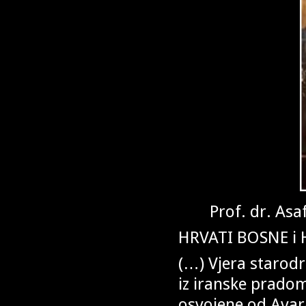
Prof. dr. Asa
HRVATI BOSNE i
(…) Vjera starodr
iz iranske pradom
osvojene od Avara