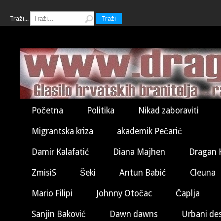
Traži...
Traži
Početna
Politika
Nikad zaboraviti
Migrantska kriza
akademik Pečarić
Damir Kalafatić
Diana Majhen
Dragan 
ZmisiS
Šeki
Antun Babić
Cleuna
Mario Filipi
Johnny Otočac
Čaplja
Sanjin Baković
Dawn dawns
Urbani de