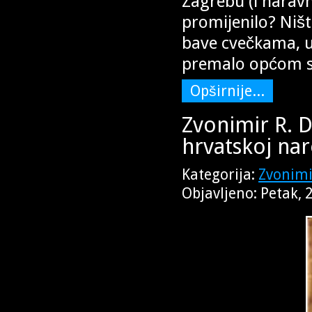
Zagrebu (i narav
promijenilo? Ništ
bave cvečkama, u
premalo općom s
Opširnije...
Zvonimir R. 
hrvatskoj naro
Kategorija:
Zvonimi
Objavljeno: Petak,