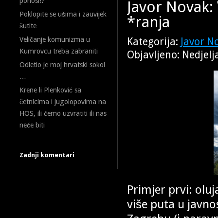
ponosi!?
Javor Novak: 
Poklopite se ušima i zauvijek
*ranja
šutite
Veličanje komunizma u
Kategorija:
Javor N
Kumrovcu treba zabraniti
Objavljeno: Nedjelj
Odletio je moj hrvatski sokol
…
Krene li Plenković sa
četnicima i jugolopovima na
HOS, ili ćemo uzvratiti ili nas
neće biti
Zadnji komentari
Primjer prvi: olu
više puta u javnos