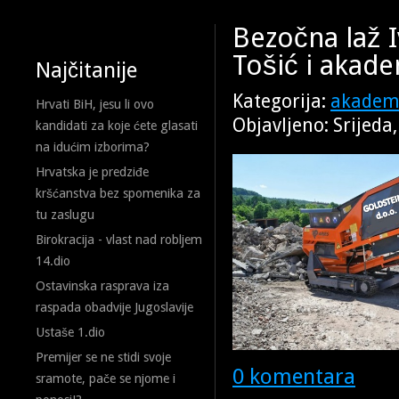
Bezočna laž I
Tošić i akad
Najčitanije
Kategorija:
akademi
Hrvati BiH, jesu li ovo
Objavljeno: Srijeda
kandidati za koje ćete glasati
na idućim izborima?
Hrvatska je predziđe
kršćanstva bez spomenika za
tu zaslugu
Birokracija - vlast nad robljem
14.dio
Ostavinska rasprava iza
raspada obadvije Jugoslavije
Ustaše 1.dio
Premijer se ne stidi svoje
0 komentara
sramote, pače se njome i